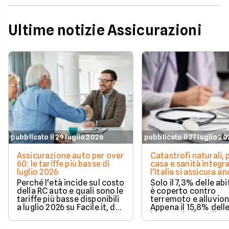
Ultime notizie Assicurazioni
pubblicato il 29 luglio 2026
pubblicato il 27 luglio 2
Assicurazione auto per over
Catastrofi naturali, 
60: le tariffe più basse di
casa e sanità integra
luglio 2026
l'Italia si assicura a
troppo poco. I dati 
Perché l'età incide sul costo
Solo il 7,3% delle abi
della RC auto e quali sono le
è coperto contro
tariffe più basse disponibili
terremoto e alluvion
a luglio 2026 su Facile.it, da
Appena il 15,8% dell
106,32€ annui.
imprese ha la polizz
catastrofale obbligat