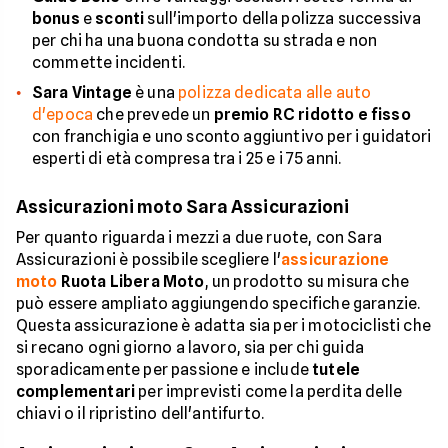
bonus
e
sconti
sull'importo della polizza successiva
per chi ha una buona condotta su strada e non
commette incidenti.
Sara Vintage
è una
polizza dedicata alle auto
d'epoca
che prevede un
premio RC ridotto e fisso
con franchigia e uno sconto aggiuntivo per i guidatori
esperti di età compresa tra i 25 e i 75 anni.
Assicurazioni moto Sara Assicurazioni
Per quanto riguarda i mezzi a due ruote, con Sara
Assicurazioni è possibile scegliere l'
assicurazione
moto
Ruota Libera Moto
, un prodotto su misura che
può essere ampliato aggiungendo specifiche garanzie.
Questa assicurazione è adatta sia per i motociclisti che
si recano ogni giorno a lavoro, sia per chi guida
sporadicamente per passione e include
tutele
complementari
per imprevisti come la perdita delle
chiavi o il ripristino dell'antifurto.