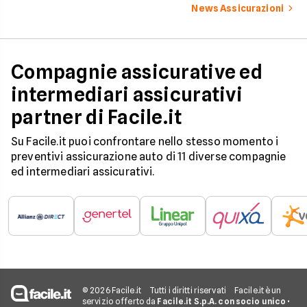
dati ANIA 2025 sul g
News Assicurazioni
assicurativo italiano
Compagnie assicurative ed
intermediari assicurativi
partner di Facile.it
Su Facile.it puoi confrontare nello stesso momento i
preventivi assicurazione auto di 11 diverse compagnie
ed intermediari assicurativi.
© 2026 Facile.it
Tutti i diritti riservati
Facile.it è un
servizio offerto da
Facile.it S.p.A. con socio unico
•