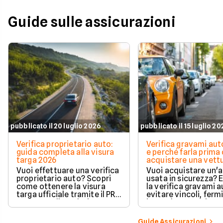
Guide sulle assicurazioni
pubblicato il 20 luglio 2026
pubblicato il 15 luglio 2
Verifica proprietario auto:
Verifica gravami au
guida completa alla visura
e perché farla prima 
targa 2026
acquistare una vett
Vuoi effettuare una verifica
Vuoi acquistare un'
proprietario auto? Scopri
usata in sicurezza? 
come ottenere la visura
la verifica gravami a
targa ufficiale tramite il PRA
evitare vincoli, fermi
per controllare dati e
ipoteche. Scopri co
vincoli in totale sicurezza.
tutelare il tuo acqui
Guide Assicurazioni