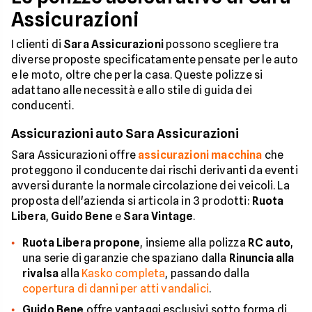
Assicurazioni
I clienti di
Sara Assicurazioni
possono scegliere tra
diverse proposte specificatamente pensate per le auto
e le moto, oltre che per la casa. Queste polizze si
adattano alle necessità e allo stile di guida dei
conducenti.
Assicurazioni auto Sara Assicurazioni
Sara Assicurazioni offre
assicurazioni macchina
che
proteggono il conducente dai rischi derivanti da eventi
avversi durante la normale circolazione dei veicoli. La
proposta dell'azienda si articola in 3 prodotti:
Ruota
Libera
,
Guido Bene
e
Sara Vintage
.
Ruota Libera propone
, insieme alla polizza
RC auto
,
una serie di garanzie che spaziano dalla
Rinuncia alla
rivalsa
alla
Kasko completa
, passando dalla
copertura di danni per atti vandalici
.
Guido Bene
offre vantaggi esclusivi sotto forma di