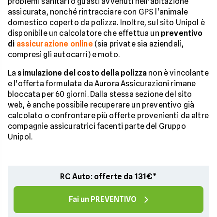
problemi sanitari o guasti avvenuti nell'abitazione
assicurata, nonché rintracciare con GPS l'animale
domestico coperto da polizza. Inoltre, sul sito Unipol è
disponibile un calcolatore che effettua un
preventivo
di
assicurazione online
(sia private sia aziendali,
compresi gli autocarri) e moto.
La
simulazione del costo della polizza
non è vincolante
e l'offerta formulata da Aurora Assicurazioni rimane
bloccata per 60 giorni. Dalla stessa sezione del sito
web, è anche possibile recuperare un preventivo già
calcolato o confrontare più offerte provenienti da altre
compagnie assicuratrici facenti parte del Gruppo
Unipol.
RC Auto: offerte da 131€*
Fai un PREVENTIVO