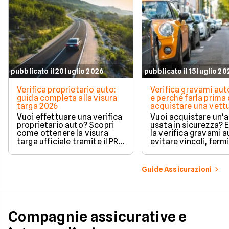
pubblicato il 20 luglio 2026
pubblicato il 15 luglio 2
Verifica proprietario auto:
Verifica gravami au
guida completa alla visura
e perché farla prima 
targa 2026
acquistare una vett
Vuoi effettuare una verifica
Vuoi acquistare un'
proprietario auto? Scopri
usata in sicurezza? 
come ottenere la visura
la verifica gravami a
targa ufficiale tramite il PRA
evitare vincoli, fermi
per controllare dati e
ipoteche. Scopri co
vincoli in totale sicurezza.
tutelare il tuo acqui
Guide Assicurazioni
Compagnie assicurative e