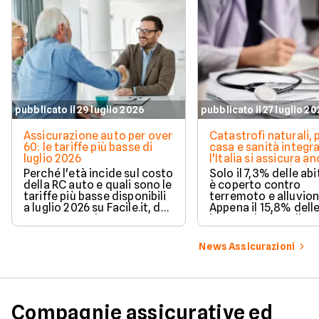
pubblicato il 29 luglio 2026
pubblicato il 27 luglio 2
Assicurazione auto per over
Catastrofi naturali, 
60: le tariffe più basse di
casa e sanità integra
luglio 2026
l'Italia si assicura a
troppo poco. I dati 
Perché l'età incide sul costo
Solo il 7,3% delle abi
della RC auto e quali sono le
è coperto contro
tariffe più basse disponibili
terremoto e alluvion
a luglio 2026 su Facile.it, da
Appena il 15,8% dell
106,32€ annui.
imprese ha la polizz
catastrofale obbligat
dati ANIA 2025 sul g
News Assicurazioni
assicurativo italiano
Compagnie assicurative ed