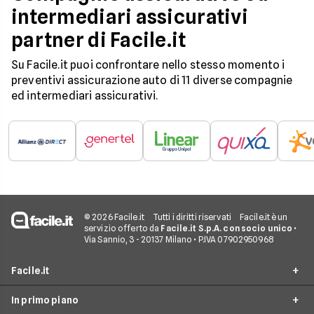
intermediari assicurativi
partner di Facile.it
Su Facile.it puoi confrontare nello stesso momento i
preventivi assicurazione auto di 11 diverse compagnie
ed intermediari assicurativi.
© 2026 Facile.it
Tutti i diritti riservati
Facile.it è un
servizio offerto da
Facile.it S.p.A. con socio unico
•
Via Sannio, 3 - 20137 Milano • P.IVA 07902950968
Facile.it
In primo piano
Assicurazioni