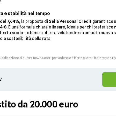
.
a e stabilità nel tempo
del 7,64%
, la proposta di
Sella Personal Credit
garantisce 
94 €
. È una formula chiara e lineare, ideale per chi preferisce
’offerta si adatta bene a chi sta valutando sia un’auto nuova 
o e sostenibilità della rata.
pubblicazione di questa news. Scorri per vedere le offerte e le tariffe in tempo re
€
tito da 20.000 euro