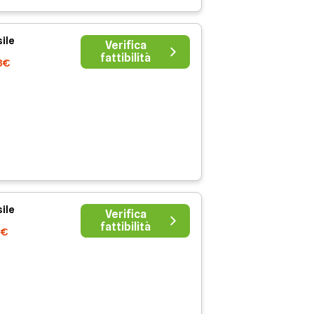
ile
Verifica
fattibilità
13€
ile
Verifica
fattibilità
0€