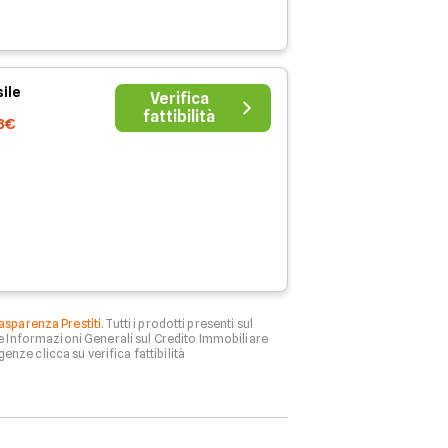
ile
Verifica
fattibilità
8€
asparenza Prestiti
. Tutti i prodotti presenti sul
le Informazioni Generali sul Credito Immobiliare
genze clicca su verifica fattibilità