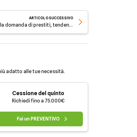
ARTICOLO
SUCCESSIVO
Black Friday 2025: cresce la domanda di prestiti, tendenze di acquisto e strategie di risparmio in Italia
più adatto alle tue necessità.
Cessione del quinto
Richiedi fino a 75.000€
Fai un PREVENTIVO