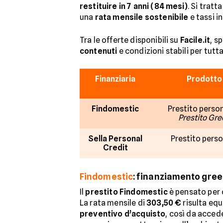
restituire in 7 anni (84 mesi)
. Si trat
una
rata mensile sostenibile
e tassi in
Tra le offerte disponibili su
Facile.it
, s
contenuti
e condizioni stabili per tutt
Finanziaria
Prodotto
Findomestic
Prestito person
Prestito Gre
Sella Personal
Prestito pers
Credit
Findomestic
: finanziamento green
Il
prestito Findomestic
è pensato per 
La rata mensile di
303,50 €
risulta equ
preventivo d’acquisto
, così da acced