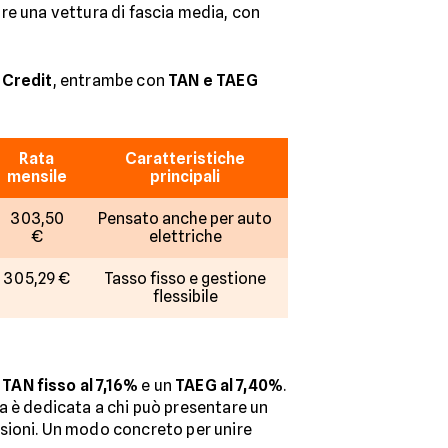
tare una vettura di fascia media, con
 Credit
, entrambe con
TAN e TAEG
Rata
Caratteristiche
mensile
principali
303,50
Pensato anche per auto
€
elettriche
305,29 €
Tasso fisso e gestione
flessibile
n
TAN fisso al 7,16%
e un
TAEG al 7,40%
.
rta è dedicata a chi può presentare un
ssioni. Un modo concreto per unire