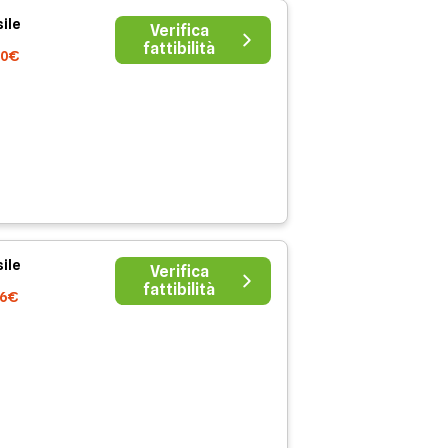
ile
Verifica
fattibilità
60€
ile
Verifica
fattibilità
96€