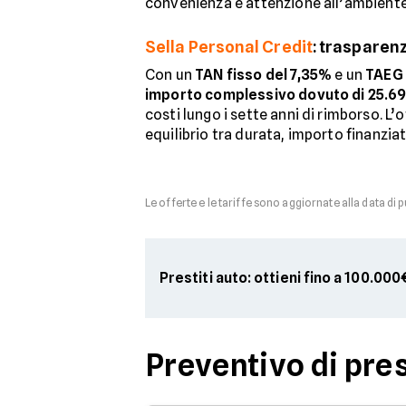
convenienza e attenzione all’ambiente
Sella Personal Credit
: trasparenz
Con un
TAN fisso del 7,35%
e un
TAEG 
importo complessivo dovuto di 25.6
costi lungo i sette anni di rimborso. L
equilibrio tra durata, importo finanziat
Le offerte e le tariffe sono aggiornate alla data di 
Prestiti auto: ottieni fino a 100.000
Preventivo di pres