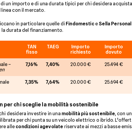
ta di un importo e di una durata tipici per chi desidera acquis
 linea con il mercato.
piccano in particolare quelle di
Findomestic
e
Sella Personal
a la durata del finanziamento.
TAN
TAEG
Importo
Importo
fisso
richiesto
dovuto
ale –
7,16%
7,40%
20.000 €
25.494 €
en
onale
7,35%
7,64%
20.000 €
25.694 €
 per chi sceglie la mobilità sostenibile
chi desidera investire in una
mobilità più sostenibile
, con u
ilibrata per chi punta su un veicolo elettrico o ibrido. L’offe
ere alle
condizioni agevolate
riservate ai mezzi a basse emi