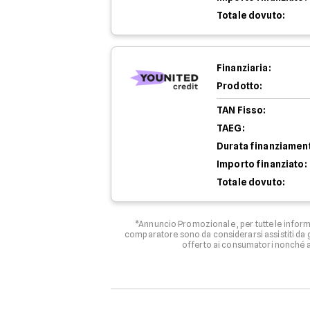
Totale dovuto:
Finanziaria:
Prodotto:
TAN Fisso:
TAEG:
Durata finanziamen
Importo finanziato:
Totale dovuto:
*Annuncio Promozionale , per tutte le informa
comparatore sono da considerarsi assistiti da g
offerto ai consumatori nonché ag