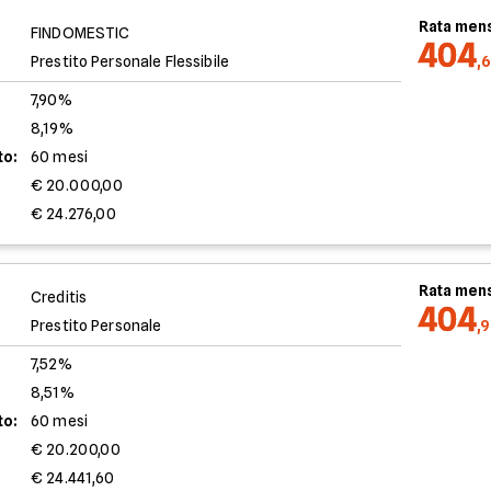
Rata mens
FINDOMESTIC
404
Prestito Personale Flessibile
,
7,90%
8,19%
to:
60 mesi
€ 20.000,00
€ 24.276,00
Rata mens
Creditis
404
Prestito Personale
,
7,52%
8,51%
to:
60 mesi
€ 20.200,00
€ 24.441,60