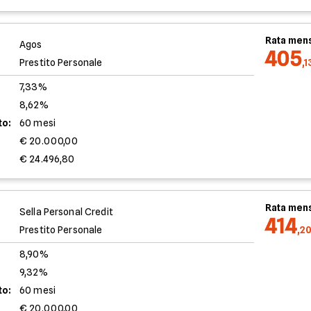
Rata mens
Agos
405
Prestito Personale
,
7,33%
8,62%
to:
60 mesi
€ 20.000,00
€ 24.496,80
Rata mens
Sella Personal Credit
414
Prestito Personale
,2
8,90%
9,32%
to:
60 mesi
€ 20.000,00