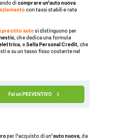
sando di
comprare un’auto nuova
nanziamento
con tassi stabili e rate
i
prestito auto
si distinguono per
mestic
, che dedica una formula
elettrica
, e
Sella Personal Credit
, che
sti e su un tasso fisso costante nel
Fai un PREVENTIVO
uro
per l’acquisto di un’
auto nuova
, da