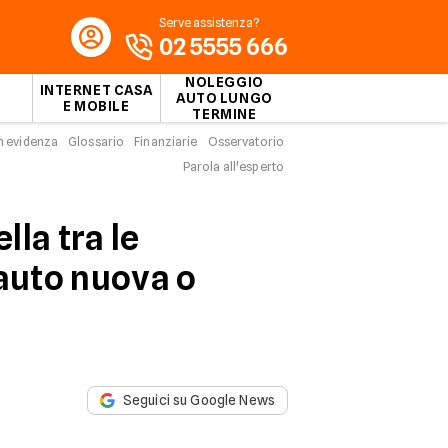
Serve assistenza?
02 5555 666
NOLEGGIO
INTERNET CASA
AUTO LUNGO
E MOBILE
TERMINE
n evidenza
Glossario
Finanziarie
Osservatorio
Parola all'esperto
la tra le
’auto nuova o
Seguici su Google News