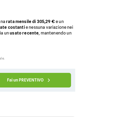
una
rata mensile di 305,29 €
e un
rate costanti
e nessuna variazione nei
sia un
usato recente
, mantenendo un
ale.
Fai un PREVENTIVO