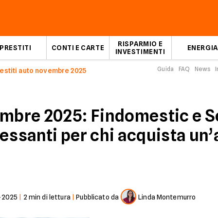
RISPARMIO E
PRESTITI
CONTI E CARTE
ENERGIA
INVESTIMENTI
Guida
FAQ
News
I
estiti auto novembre 2025
mbre 2025: Findomestic e Sel
ressanti per chi acquista un
-2025
|
2
min di lettura
|
Pubblicato da
Linda Montemurro