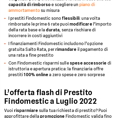
capacità di rimborso
e scegliere un
piano di
ammortamento
su misura
I prestiti Findomestic sono
flessibili
: una volta
rimborsate le prime 6 rate puoi
modificare
l’importo
della rata base e la
durata
, senza rischiare di
incorrere in costi aggiuntivi
I finanziamenti Findomestic includono l’opzione
gratuita Salto Rata, per
rimandare
il pagamento di
una rata a fine prestito
Con Findomestic risparmi sulle
spese accessorie
di
istruttoria e apertura pratica: la finanziaria offre
prestiti
100% online
a zero spese e zero sorprese
L’offerta flash di Prestito
Findomestic a Luglio 2022
Vuoi
risparmiare
sulla tua richiesta di prestito? Puoi
approfittare della
promozione
Findomestic valida fino