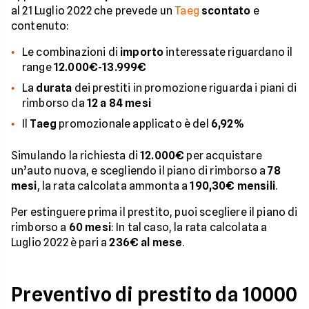
al 21 Luglio 2022 che prevede un
Taeg
scontato
e
contenuto:
Le combinazioni di
importo
interessate riguardano il
range
12.000€-13.999€
La
durata
dei prestiti in promozione riguarda i piani di
rimborso da
12 a 84 mesi
Il
Taeg
promozionale applicato è del
6,92%
Simulando la richiesta di
12.000€
per acquistare
un’auto nuova, e scegliendo il piano di rimborso a
78
mesi
, la rata calcolata ammonta a
190,30€ mensili
.
Per estinguere prima il prestito, puoi scegliere il piano di
rimborso a
60 mesi
: In tal caso, la rata calcolata a
Luglio 2022 è pari a
236€ al mese
.
Preventivo di prestito da 10000