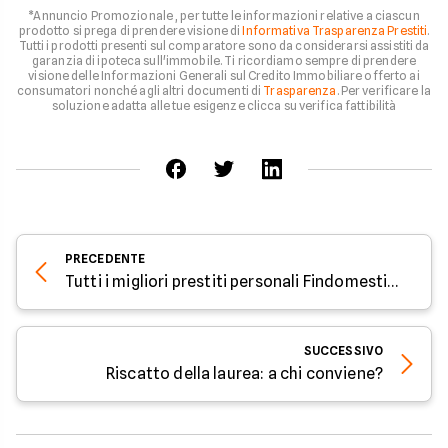
*Annuncio Promozionale , per tutte le informazioni relative a ciascun
prodotto si prega di prendere visione di
Informativa Trasparenza Prestiti
.
Tutti i prodotti presenti sul comparatore sono da considerarsi assistiti da
garanzia di ipoteca sull'immobile. Ti ricordiamo sempre di prendere
visione delle Informazioni Generali sul Credito Immobiliare offerto ai
consumatori nonché agli altri documenti di
Trasparenza
. Per verificare la
soluzione adatta alle tue esigenze clicca su verifica fattibilità
PRECEDENTE
Tutti i migliori prestiti personali Findomestic di Luglio 2022
SUCCESSIVO
Riscatto della laurea: a chi conviene?