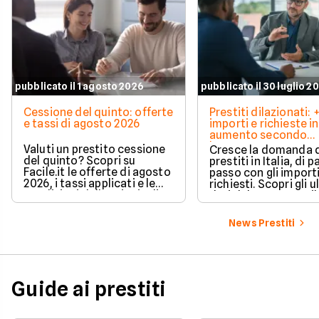
pubblicato il 1 agosto 2026
pubblicato il 30 luglio 2
Cessione del quinto: offerte
Prestiti dilazionati:
e tassi di agosto 2026
importi e richieste in
aumento secondo
barometro CRIF
Valuti un prestito cessione
Cresce la domanda 
del quinto? Scopri su
prestiti in Italia, di pa
Facile.it le offerte di agosto
passo con gli import
2026, i tassi applicati e le
richiesti. Scopri gli u
condizioni delle principali
dati del CRIF su Facile
soluzioni disponibili.
News Prestiti
Guide ai prestiti