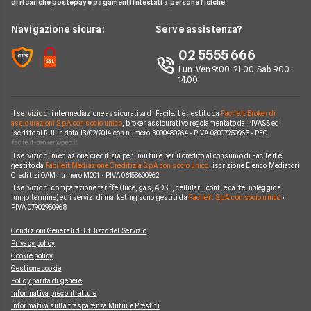
Consel
di ricariche postepay e pagamenti intestati a persone fisiche.
Noleggio Lungo Termine
Glossario Prestiti
Consolidamento Debiti
Prestiti a Protestati
Intesa San Paolo
News
Navigazione sicura:
Serve assistenza?
Notizie Prestiti
Prestiti Imprese
Prestiti INPDAP
BNL
Chi siamo
02 5555 666
Argomenti in evidenza Prestiti
Prestiti Microcredito
Prestiti per giovani
Fineco
Lun-Ven 9:00-21:00; Sab 9.00-
Perché scegliere Facile.it
Calcolo rata prestito
Finanza Agevolata
14.00
Prestiti senza busta paga
ING
Contatti
Factoring
Prestiti per disoccupati
Poste Italiane
Il servizio di intermediazione assicurativa di Facile.it è gestito da
Facile.it Broker di
Mappa del sito
Migliori Prestiti
assicurazioni S.p.A. con socio unico
, broker assicurativo regolamentato dall'IVASS ed
iscritto al RUI in data 13/02/2014 con numero B000480264 • P.IVA 08007250965 • PEC
Banche e finanziarie
Prestito per ristrutturazione
Il servizio di mediazione creditizia per i mutui e per il credito al consumo di Facile.it è
gestito da
Facile.it Mediazione Creditizia S.p.A. con socio unico
, iscrizione Elenco Mediatori
Creditizi OAM numero M201 • P.IVA 06158600962
Il servizio di comparazione tariffe (luce, gas, ADSL, cellulari, conti e carte, noleggio a
lungo termine) ed i servizi di marketing sono gestiti da
Facile.it S.p.A. con socio unico
•
P.IVA 07902950968
Condizioni Generali di Utilizzo del Servizio
Privacy policy
Cookie policy
Gestione cookie
Policy parità di genere
Informativa precontrattule
Informativa sulla trasparenza Mutui e Prestiti