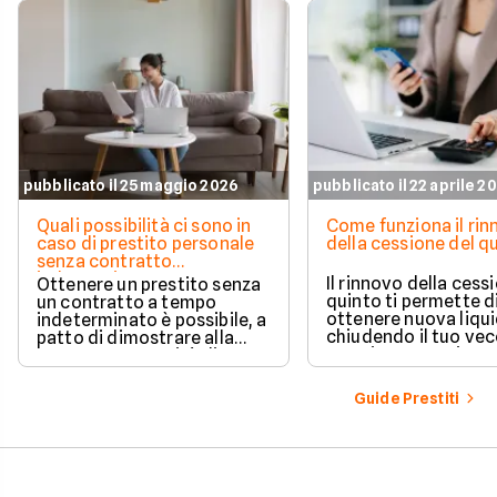
pubblicato il 25 maggio 2026
pubblicato il 22 aprile 2
Quali possibilità ci sono in
Come funziona il ri
caso di prestito personale
della cessione del q
senza contratto
indeterminato
Il rinnovo della cess
Ottenere un prestito senza
quinto ti permette d
un contratto a tempo
ottenere nuova liqui
indeterminato è possibile, a
chiudendo il tuo ve
patto di dimostrare alla
prestito per aprirne 
banca una capacità di
vantaggioso.
rimborso solida e costante.
Scopri quali sono i requisiti
Guide Prestiti
necessari, come le banche
valutano il tuo profilo e
quali strategie puoi
adottare per aumentare le
tue possibilità di successo.