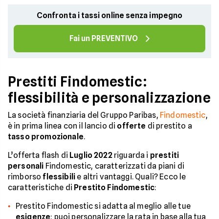
Confronta i tassi online senza impegno
Fai un PREVENTIVO
Prestiti Findomestic:
flessibilità e personalizzazione
La società finanziaria del Gruppo Paribas,
Findomestic
,
è in prima linea con il lancio di
offerte
di prestito a
tasso promozionale
.
L’offerta flash di
Luglio 2022
riguarda i
prestiti
personali
Findomestic, caratterizzati da piani di
rimborso
flessibili
e altri vantaggi. Quali? Ecco le
caratteristiche di
Prestito Findomestic
:
Prestito Findomestic si adatta al meglio alle tue
esigenze
: puoi personalizzare la rata in base alla tua