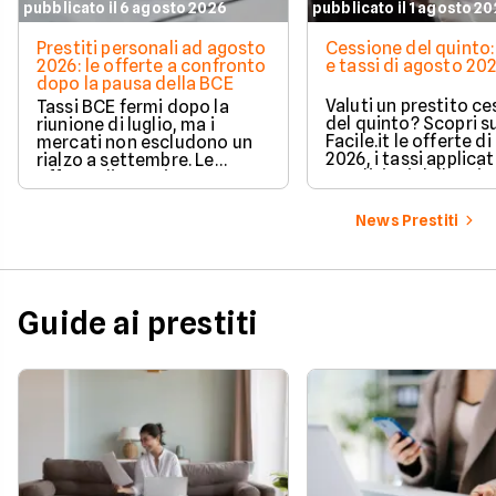
pubblicato il 6 agosto 2026
pubblicato il 1 agosto 2
Prestiti personali ad agosto
Cessione del quinto:
2026: le offerte a confronto
e tassi di agosto 20
dopo la pausa della BCE
Valuti un prestito c
Tassi BCE fermi dopo la
del quinto? Scopri s
riunione di luglio, ma i
Facile.it le offerte d
mercati non escludono un
2026, i tassi applicati
rialzo a settembre. Le
condizioni delle prin
offerte di prestito
soluzioni disponibili.
personale di agosto 2026 su
Facile.it a confronto.
News Prestiti
Guide ai prestiti