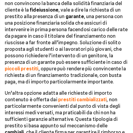
non convincono la banca della solidità finanziaria del
cliente è la
fideiussione
, vale a dire la richiesta di un
prestito alla presenza di un
garante
, una persona con
una posizione finanziaria solida che assicuri di
intervenire in prima persona facendosi carico delle rate
da pagare in caso il titolare del finanziamento non
riuscisse a far fronte all’impegno. Soluzione di solito
proposta agli studenti o ai lavoratori più giovani, che
possono richiedere l’intervento di un genitore, la
presenza di un garante può essere sufficiente in caso di
piccoli prestiti
, oppure può rendere più convincente la
richiesta di un finanziamento tradizionale, con busta
paga, ma di importo particolarmente importante.
Un’altra opzione adatta alle richieste di importo
contenuto è offerta dai
prestiti cambializzati
, non
particolarmente convenienti dal punto di vista degli
interessi medi versati, ma praticabili da chi non ha
sufficienti garanzie alternative. Questa tipologia di
prestito si basa appunto sul meccanismo delle
cambiali
, che il cliente firma per garantire il rimborso e