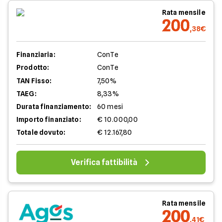
Rata mensile
200
,38€
Finanziaria:
ConTe
Prodotto:
ConTe
TAN Fisso:
7,50%
TAEG:
8,33%
Durata finanziamento:
60 mesi
Importo finanziato:
€ 10.000,00
Totale dovuto:
€ 12.167,80
Verifica fattibilità
Rata mensile
200
,41€