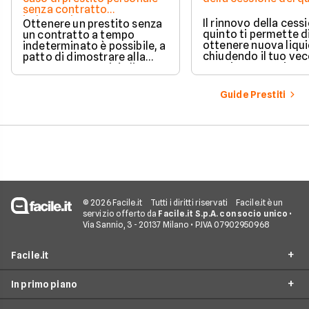
senza contratto
indeterminato
Il rinnovo della cess
Ottenere un prestito senza
quinto ti permette d
un contratto a tempo
ottenere nuova liqui
indeterminato è possibile, a
chiudendo il tuo ve
patto di dimostrare alla
prestito per aprirne 
banca una capacità di
vantaggioso.
rimborso solida e costante.
Scopri quali sono i requisiti
Guide Prestiti
necessari, come le banche
valutano il tuo profilo e
quali strategie puoi
adottare per aumentare le
tue possibilità di successo.
© 2026 Facile.it
Tutti i diritti riservati
Facile.it è un
servizio offerto da
Facile.it S.p.A. con socio unico
•
Via Sannio, 3 - 20137 Milano • P.IVA 07902950968
Facile.it
In primo piano
Assicurazioni