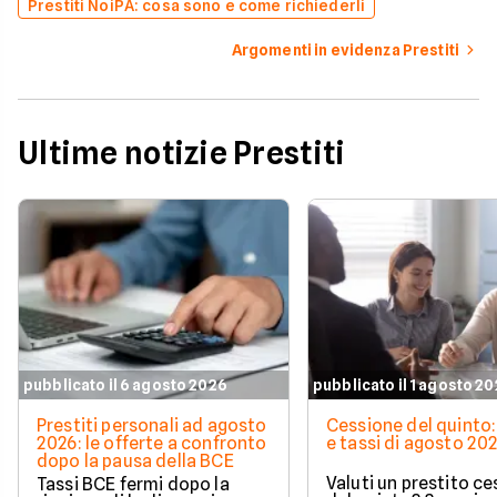
Prestiti NoiPA: cosa sono e come richiederli
Argomenti in evidenza Prestiti
Ultime notizie Prestiti
pubblicato il 6 agosto 2026
pubblicato il 1 agosto 2
Prestiti personali ad agosto
Cessione del quinto:
2026: le offerte a confronto
e tassi di agosto 20
dopo la pausa della BCE
Valuti un prestito c
Tassi BCE fermi dopo la