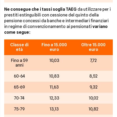
Ne consegue che i tassi soglia TAEG
da utilizzare per i
prestiti estinguibili con cessione del quinto della
pensione concessi da banche e intermediari finanziari
in regime di convenzionamento ai pensionati
variano
come segue:
Classe di
Fino a 15.000
Oltre 15.000
età
euro
euro
Fino a 59
10,03
7,72
anni
60-64
10,83
8,52
65-69
11,63
9,32
70-74
12,33
10,02
75-79
13,13
10,82