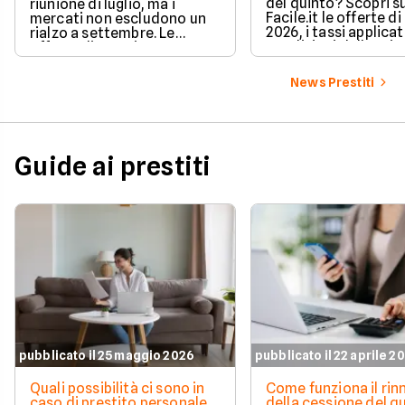
del quinto? Scopri s
riunione di luglio, ma i
Facile.it le offerte d
mercati non escludono un
2026, i tassi applicati
rialzo a settembre. Le
condizioni delle prin
offerte di prestito
soluzioni disponibili.
personale di agosto 2026 su
Facile.it a confronto.
News Prestiti
Guide ai prestiti
pubblicato il 25 maggio 2026
pubblicato il 22 aprile 2
Quali possibilità ci sono in
Come funziona il ri
caso di prestito personale
della cessione del q