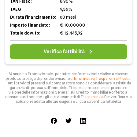
TAN Fisso:
8,90%
TAEG:
9,36%
Durata finanziamento:
60 mesi
Importo finanziato:
€ 10.000,00
Totale dovuto:
€ 12.445,92
Verifica fattibilità
*Annuncio Promozionale , per tutte le informazioni relative a ciascun
prodotto si prega di prendere visione di
Informativa Trasparenza Prestiti
.
Tutti i prodotti presenti sul comparatore sono da considerarsi assistiti da
garanzia di ipoteca sull'immobile. Ti ricordiamo sempre di prendere
visione delle Informazioni Generali sul Credito Immobiliare offerto ai
consumatori nonché agli altri documenti di
Trasparenza
. Per verificare la
soluzione adatta alle tue esigenze clicca su verifica fattibilità