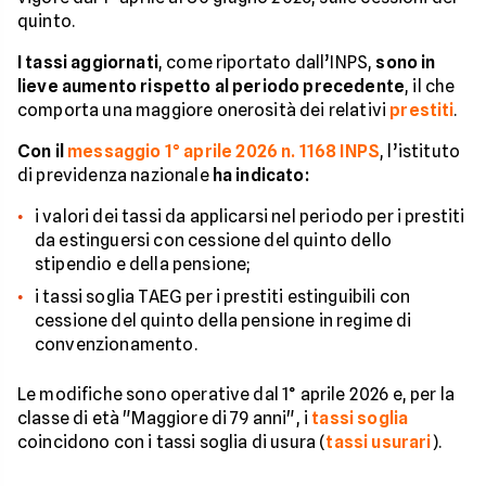
quinto.
I tassi aggiornati
, come riportato dall’INPS,
sono in
lieve aumento rispetto al periodo precedente
, il che
comporta una maggiore onerosità dei relativi
prestiti
.
Con il
messaggio 1° aprile 2026 n. 1168 INPS
, l’istituto
di previdenza nazionale
ha indicato:
i valori dei tassi da applicarsi nel periodo per i prestiti
da estinguersi con cessione del quinto dello
stipendio e della pensione;
i tassi soglia TAEG per i prestiti estinguibili con
cessione del quinto della pensione in regime di
convenzionamento.
Le modifiche sono operative dal 1° aprile 2026 e, per la
classe di età "Maggiore di 79 anni", i
tassi soglia
coincidono con i tassi soglia di usura (
tassi usurari
).