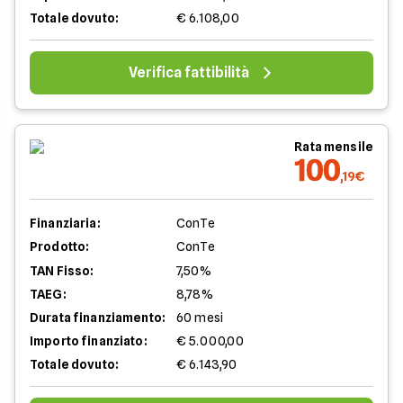
Totale dovuto:
€ 6.108,00
Verifica fattibilità
Rata mensile
100
,19€
Finanziaria:
ConTe
Prodotto:
ConTe
TAN Fisso:
7,50%
TAEG:
8,78%
Durata finanziamento:
60 mesi
Importo finanziato:
€ 5.000,00
Totale dovuto:
€ 6.143,90