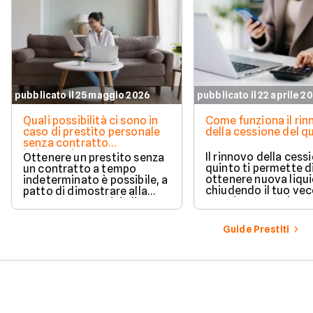
pubblicato il 25 maggio 2026
pubblicato il 22 aprile 2
Quali possibilità ci sono in
Come funziona il ri
caso di prestito personale
della cessione del q
senza contratto
indeterminato
Il rinnovo della cess
Ottenere un prestito senza
quinto ti permette d
un contratto a tempo
ottenere nuova liqui
indeterminato è possibile, a
chiudendo il tuo ve
patto di dimostrare alla
prestito per aprirne 
banca una capacità di
vantaggioso.
rimborso solida e costante.
Scopri quali sono i requisiti
Guide Prestiti
necessari, come le banche
valutano il tuo profilo e
quali strategie puoi
adottare per aumentare le
tue possibilità di successo.