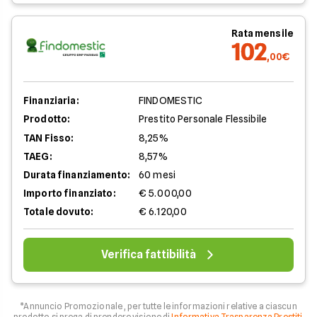
Rata mensile
102
,00€
Finanziaria:
FINDOMESTIC
Prodotto:
Prestito Personale Flessibile
TAN Fisso:
8,25%
TAEG:
8,57%
Durata finanziamento:
60 mesi
Importo finanziato:
€ 5.000,00
Totale dovuto:
€ 6.120,00
Verifica fattibilità
*Annuncio Promozionale , per tutte le informazioni relative a ciascun
prodotto si prega di prendere visione di
Informativa Trasparenza Prestiti
.