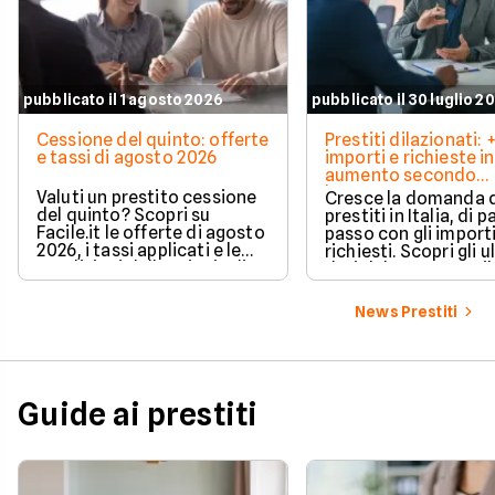
pubblicato il 1 agosto 2026
pubblicato il 30 luglio 2
Cessione del quinto: offerte
Prestiti dilazionati:
e tassi di agosto 2026
importi e richieste in
aumento secondo
barometro CRIF
Valuti un prestito cessione
Cresce la domanda 
del quinto? Scopri su
prestiti in Italia, di pa
Facile.it le offerte di agosto
passo con gli import
2026, i tassi applicati e le
richiesti. Scopri gli u
condizioni delle principali
dati del CRIF su Facile
soluzioni disponibili.
News Prestiti
Guide ai prestiti