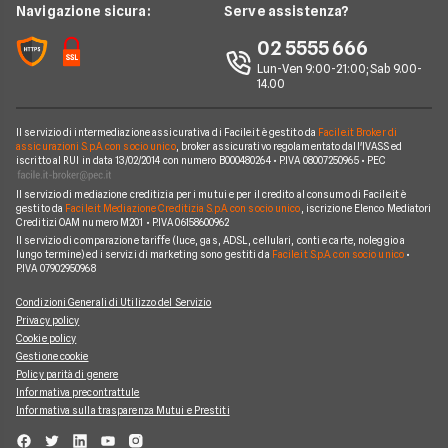
Intesa San Paolo
News
Navigazione sicura:
Serve assistenza?
Notizie Prestiti
Prestiti Imprese
Prestiti INPDAP
BNL
Chi siamo
02 5555 666
Argomenti in evidenza Prestiti
Prestiti Microcredito
Prestiti per giovani
Fineco
Lun-Ven 9:00-21:00; Sab 9.00-
Perché scegliere Facile.it
Calcolo rata prestito
Finanza Agevolata
14.00
Prestiti senza busta paga
ING
Contatti
Factoring
Prestiti per disoccupati
Poste Italiane
Il servizio di intermediazione assicurativa di Facile.it è gestito da
Facile.it Broker di
Mappa del sito
Migliori Prestiti
assicurazioni S.p.A. con socio unico
, broker assicurativo regolamentato dall'IVASS ed
iscritto al RUI in data 13/02/2014 con numero B000480264 • P.IVA 08007250965 • PEC
Banche e finanziarie
Prestito per ristrutturazione
Il servizio di mediazione creditizia per i mutui e per il credito al consumo di Facile.it è
gestito da
Facile.it Mediazione Creditizia S.p.A. con socio unico
, iscrizione Elenco Mediatori
Creditizi OAM numero M201 • P.IVA 06158600962
Il servizio di comparazione tariffe (luce, gas, ADSL, cellulari, conti e carte, noleggio a
lungo termine) ed i servizi di marketing sono gestiti da
Facile.it S.p.A. con socio unico
•
P.IVA 07902950968
Condizioni Generali di Utilizzo del Servizio
Privacy policy
Cookie policy
Gestione cookie
Policy parità di genere
Informativa precontrattule
Informativa sulla trasparenza Mutui e Prestiti