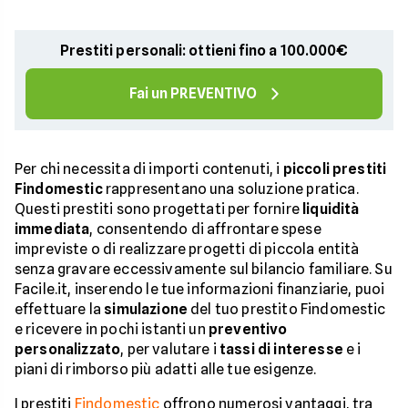
Prestiti personali: ottieni fino a 100.000€
Fai un PREVENTIVO
Per chi necessita di importi contenuti, i
piccoli prestiti
Findomestic
rappresentano una soluzione pratica.
Questi prestiti sono progettati per fornire
liquidità
immediata
, consentendo di affrontare spese
impreviste o di realizzare progetti di piccola entità
senza gravare eccessivamente sul bilancio familiare. Su
Facile.it, inserendo le tue informazioni finanziarie, puoi
effettuare la
simulazione
del tuo prestito Findomestic
e ricevere in pochi istanti un
preventivo
personalizzato
, per valutare i
tassi di interesse
e i
piani di rimborso più adatti alle tue esigenze.
I prestiti
Findomestic
offrono numerosi vantaggi, tra