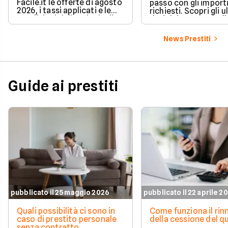
Facile.it le offerte di agosto
passo con gli import
2026, i tassi applicati e le
richiesti. Scopri gli u
condizioni delle principali
dati del CRIF su Facile
soluzioni disponibili.
News Prestiti
Guide ai prestiti
pubblicato il 25 maggio 2026
pubblicato il 22 aprile 2
Quali possibilità ci sono in
Come funziona il ri
caso di prestito personale
della cessione del q
senza contratto