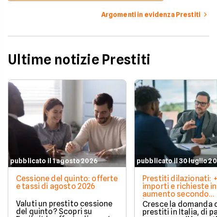
Argomenti in evidenza Prestiti
Ultime notizie Prestiti
pubblicato il 1 agosto 2026
pubblicato il 30 luglio 2
Cessione del quinto: offerte
Prestiti dilazionati:
e tassi di agosto 2026
importi e richieste in
aumento secondo
barometro CRIF
Valuti un prestito cessione
Cresce la domanda 
del quinto? Scopri su
prestiti in Italia, di pa