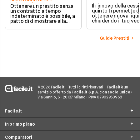
indeterminato
Il rinnovo della cess
Ottenere un prestito senza
quinto ti permette d
un contratto a tempo
ottenere nuova liqui
indeterminato è possibile, a
chiudendo il tuo ve
patto di dimostrare alla
prestito per aprirne 
banca una capacità di
vantaggioso.
rimborso solida e costante.
Scopri quali sono i requisiti
Guide Prestiti
necessari, come le banche
valutano il tuo profilo e
quali strategie puoi
adottare per aumentare le
tue possibilità di successo.
© 2026 Facile.it
Tutti i diritti riservati
Facile.it è un
servizio offerto da
Facile.it S.p.A. con socio unico
•
Via Sannio, 3 - 20137 Milano • P.IVA 07902950968
Facile.it
In primo piano
Assicurazioni
Comparatori
Prestiti