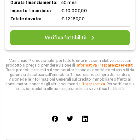
Durata finanziamento:
60 mesi
Importo finanziato:
€ 10.000,00
Totale dovuto:
€ 12.180,00
Verifica fattibilità
*Annuncio Promozionale , per tutte le informazioni relative a ciascun
prodotto si prega di prendere visione di
Informativa Trasparenza Prestiti
.
Tutti i prodotti presenti sul comparatore sono da considerarsi assistiti da
garanzia di ipoteca sull'immobile. Ti ricordiamo sempre di prendere
visione delle Informazioni Generali sul Credito Immobiliare offerto ai
consumatori nonché agli altri documenti di
Trasparenza
. Per verificare la
soluzione adatta alle tue esigenze clicca su verifica fattibilità