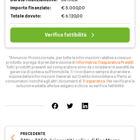
Importo finanziato:
€ 5.000,00
Totale dovuto:
€ 6.120,00
Verifica fattibilità
*Annuncio Promozionale , per tutte le informazioni relative a ciascun
prodotto si prega di prendere visione di
Informativa Trasparenza Prestiti
.
Tutti i prodotti presenti sul comparatore sono da considerarsi assistiti da
garanzia di ipoteca sull'immobile. Ti ricordiamo sempre di prendere
visione delle Informazioni Generali sul Credito Immobiliare offerto ai
consumatori nonché agli altri documenti di
Trasparenza
. Per verificare la
soluzione adatta alle tue esigenze clicca su verifica fattibilità
PRECEDENTE