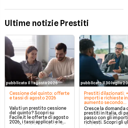
Ultime notizie Prestiti
pubblicato il 1 agosto 2026
pubblicato il 30 luglio 2
Cessione del quinto: offerte
Prestiti dilazionati:
e tassi di agosto 2026
importi e richieste in
aumento secondo
barometro CRIF
Valuti un prestito cessione
Cresce la domanda 
del quinto? Scopri su
prestiti in Italia, di pa
Facile.it le offerte di agosto
passo con gli import
2026, i tassi applicati e le
richiesti. Scopri gli u
condizioni delle principali
dati del CRIF su Facile