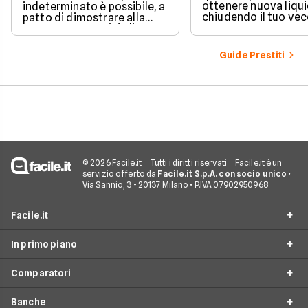
ottenere nuova liqui
indeterminato è possibile, a
chiudendo il tuo ve
patto di dimostrare alla
prestito per aprirne 
banca una capacità di
vantaggioso.
rimborso solida e costante.
Scopri quali sono i requisiti
Guide Prestiti
necessari, come le banche
valutano il tuo profilo e
quali strategie puoi
adottare per aumentare le
tue possibilità di successo.
© 2026 Facile.it
Tutti i diritti riservati
Facile.it è un
servizio offerto da
Facile.it S.p.A. con socio unico
•
Via Sannio, 3 - 20137 Milano • P.IVA 07902950968
Facile.it
In primo piano
Assicurazioni
Comparatori
Prestiti
Prestiti Online
Mutui
Banche
Prestito Personale