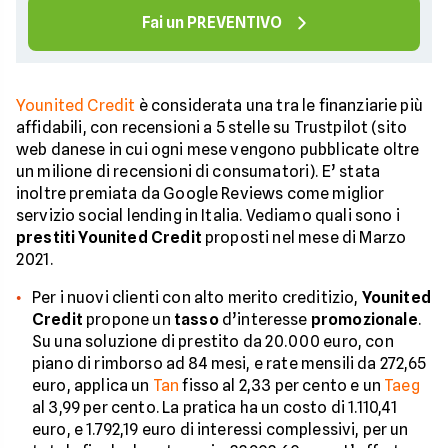
Fai un PREVENTIVO
Younited Credit
è considerata una tra le finanziarie più
affidabili, con recensioni a 5 stelle su Trustpilot (sito
web danese in cui ogni mese vengono pubblicate oltre
un milione di recensioni di consumatori). E’ stata
inoltre premiata da Google Reviews come miglior
servizio social lending in Italia. Vediamo quali sono i
prestiti Younited Credit
proposti nel mese di Marzo
2021.
Per i nuovi clienti con alto merito creditizio,
Younited
Credit
propone un
tasso
d’interesse
promozionale
.
Su una soluzione di prestito da 20.000 euro, con
piano di rimborso ad 84 mesi, e rate mensili da 272,65
euro, applica un
Tan
fisso al 2,33 per cento e un
Taeg
al 3,99 per cento. La pratica ha un costo di 1.110,41
euro, e 1.792,19 euro di interessi complessivi, per un