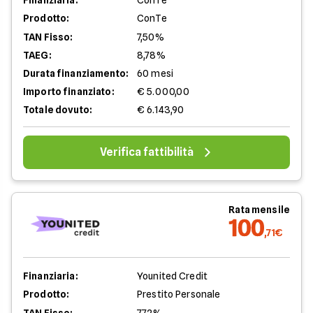
Finanziaria:
ConTe
Prodotto:
ConTe
TAN Fisso:
7,50%
TAEG:
8,78%
Durata finanziamento:
60 mesi
Importo finanziato:
€ 5.000,00
Totale dovuto:
€ 6.143,90
Verifica fattibilità
Rata mensile
100
,71€
Finanziaria:
Younited Credit
Prodotto:
Prestito Personale