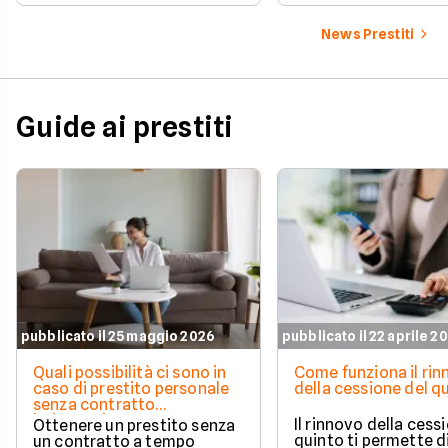
soluzioni disponibili.
News Prestiti
Guide ai prestiti
pubblicato il 25 maggio 2026
pubblicato il 22 aprile 2
Quali possibilità ci sono in
Come funziona il ri
caso di prestito personale
della cessione del q
senza contratto
indeterminato
Il rinnovo della cess
Ottenere un prestito senza
quinto ti permette d
un contratto a tempo