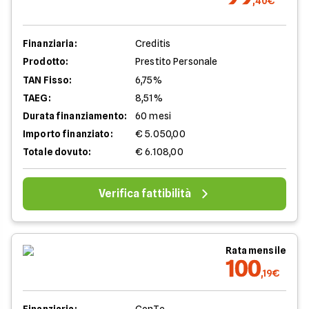
,40€
Finanziaria:
Creditis
Prodotto:
Prestito Personale
TAN Fisso:
6,75%
TAEG:
8,51%
Durata finanziamento:
60 mesi
Importo finanziato:
€ 5.050,00
Totale dovuto:
€ 6.108,00
Verifica fattibilità
Rata mensile
100
,19€