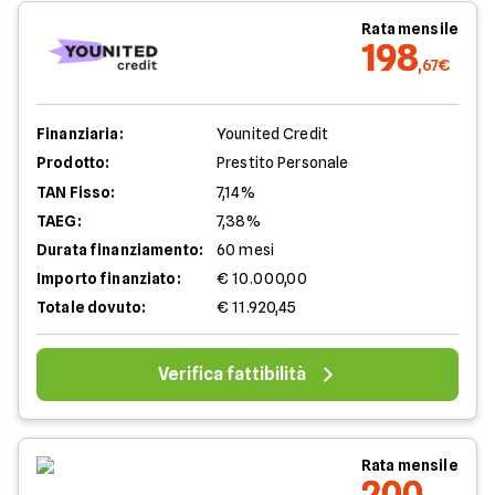
Rata mensile
198
,67€
Finanziaria:
Younited Credit
Prodotto:
Prestito Personale
TAN Fisso:
7,14%
TAEG:
7,38%
Durata finanziamento:
60 mesi
Importo finanziato:
€ 10.000,00
Totale dovuto:
€ 11.920,45
Verifica fattibilità
Rata mensile
200