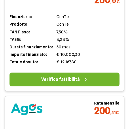
,38€
Finanziaria:
ConTe
Prodotto:
ConTe
TAN Fisso:
7,50%
TAEG:
8,33%
Durata finanziamento:
60 mesi
Importo finanziato:
€ 10.000,00
Totale dovuto:
€ 12.167,80
Verifica fattibilità
Rata mensile
200
,41€