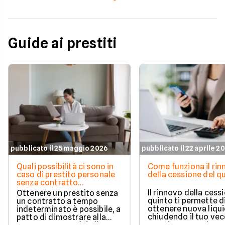
Guide ai prestiti
pubblicato il 25 maggio 2026
pubblicato il 22 aprile 2
Quali possibilità ci sono in
Come funziona il ri
caso di prestito personale
della cessione del q
senza contratto
indeterminato
Il rinnovo della cess
Ottenere un prestito senza
quinto ti permette d
un contratto a tempo
ottenere nuova liqui
indeterminato è possibile, a
chiudendo il tuo ve
patto di dimostrare alla
prestito per aprirne 