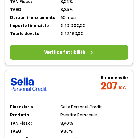
TAN Fisso:
8,04%
TAEG:
8,35%
Durata finanziamento:
60 mesi
Importo finanziato:
€ 10.000,00
Totale dovuto:
€ 12.180,00
Verifica fattibilità
Rata mensile
207
,10€
Finanziaria:
Sella Personal Credit
Prodotto:
Prestito Personale
TAN Fisso:
8,90%
TAEG:
9,36%