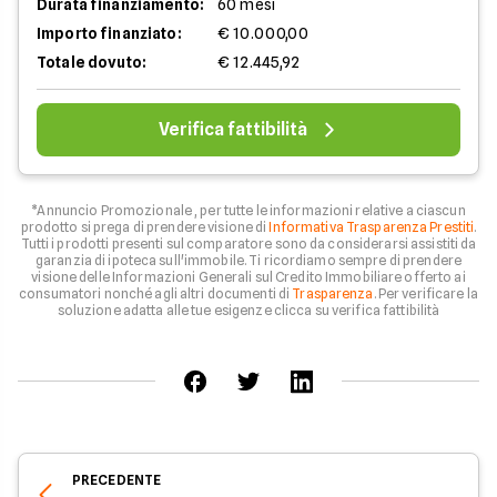
Durata finanziamento:
60 mesi
Importo finanziato:
€ 10.000,00
Totale dovuto:
€ 12.445,92
Verifica fattibilità
*Annuncio Promozionale , per tutte le informazioni relative a ciascun
prodotto si prega di prendere visione di
Informativa Trasparenza Prestiti
.
Tutti i prodotti presenti sul comparatore sono da considerarsi assistiti da
garanzia di ipoteca sull'immobile. Ti ricordiamo sempre di prendere
visione delle Informazioni Generali sul Credito Immobiliare offerto ai
consumatori nonché agli altri documenti di
Trasparenza
. Per verificare la
soluzione adatta alle tue esigenze clicca su verifica fattibilità
PRECEDENTE