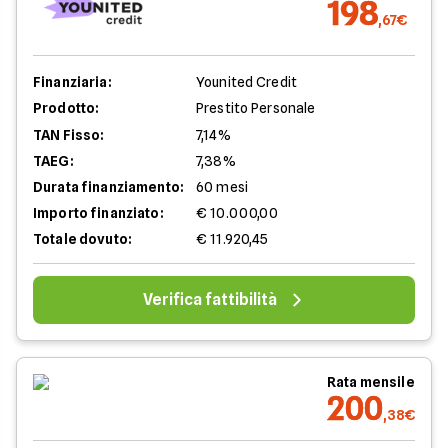
198
,67€
Finanziaria:
Younited Credit
Prodotto:
Prestito Personale
TAN Fisso:
7,14%
TAEG:
7,38%
Durata finanziamento:
60 mesi
Importo finanziato:
€ 10.000,00
Totale dovuto:
€ 11.920,45
Verifica fattibilità
Rata mensile
200
,38€