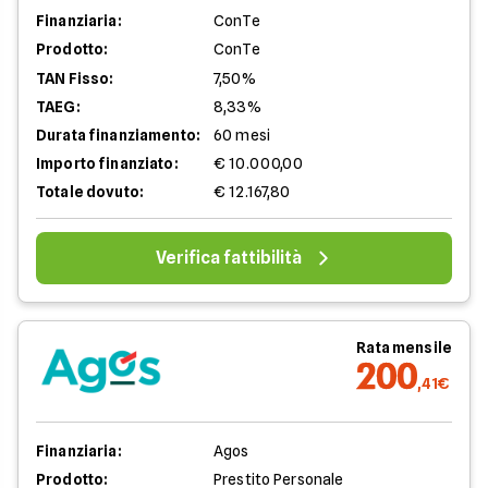
Finanziaria:
ConTe
Prodotto:
ConTe
TAN Fisso:
7,50%
TAEG:
8,33%
Durata finanziamento:
60 mesi
Importo finanziato:
€ 10.000,00
Totale dovuto:
€ 12.167,80
Verifica fattibilità
Rata mensile
200
,41€
Finanziaria:
Agos
Prodotto:
Prestito Personale