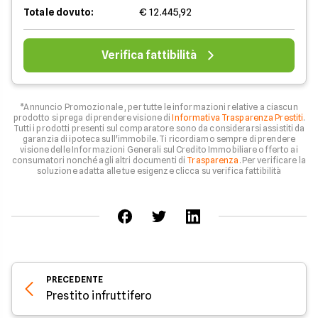
Totale dovuto:
€ 12.445,92
Verifica fattibilità
*Annuncio Promozionale , per tutte le informazioni relative a ciascun
prodotto si prega di prendere visione di
Informativa Trasparenza Prestiti
.
Tutti i prodotti presenti sul comparatore sono da considerarsi assistiti da
garanzia di ipoteca sull'immobile. Ti ricordiamo sempre di prendere
visione delle Informazioni Generali sul Credito Immobiliare offerto ai
consumatori nonché agli altri documenti di
Trasparenza
. Per verificare la
soluzione adatta alle tue esigenze clicca su verifica fattibilità
PRECEDENTE
Prestito infruttifero