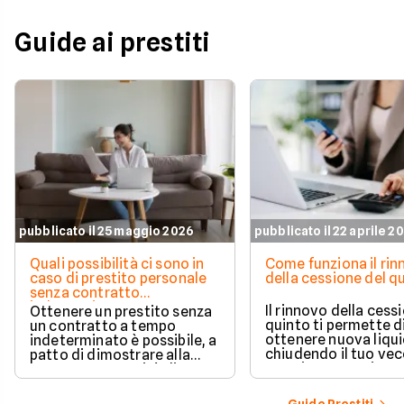
Guide ai prestiti
pubblicato il 25 maggio 2026
pubblicato il 22 aprile 2
Quali possibilità ci sono in
Come funziona il ri
caso di prestito personale
della cessione del q
senza contratto
indeterminato
Il rinnovo della cess
Ottenere un prestito senza
quinto ti permette d
un contratto a tempo
ottenere nuova liqui
indeterminato è possibile, a
chiudendo il tuo ve
patto di dimostrare alla
prestito per aprirne 
banca una capacità di
vantaggioso.
rimborso solida e costante.
Scopri quali sono i requisiti