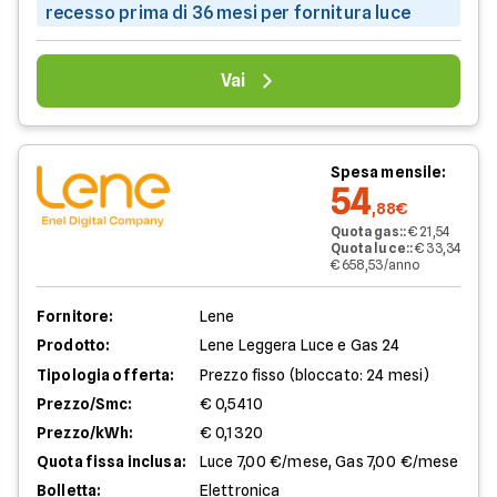
recesso prima di 36 mesi per fornitura luce
Vai
Spesa mensile:
54
,88€
Quota gas:
:
€ 21,54
Quota luce:
:
€ 33,34
€ 658,53/anno
Fornitore:
Lene
Prodotto:
Lene Leggera Luce e Gas 24
Tipologia offerta:
Prezzo fisso (bloccato: 24 mesi)
Prezzo/Smc:
€ 0,5410
Prezzo/kWh:
€ 0,1320
Quota fissa inclusa:
Luce 7,00 €/mese, Gas 7,00 €/mese
Bolletta:
Elettronica