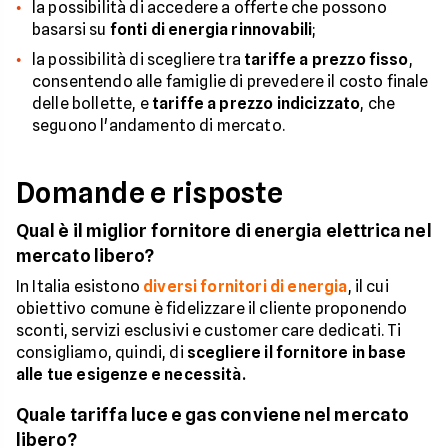
la possibilità di accedere a offerte che possono
basarsi su
fonti di energia rinnovabili
;
la possibilità di scegliere tra
tariffe a prezzo fisso
,
consentendo alle famiglie di prevedere il costo finale
delle bollette, e
tariffe a prezzo indicizzato
, che
seguono l'andamento di mercato.
Domande e risposte
Qual è il miglior fornitore di energia elettrica nel
mercato libero?
In Italia esistono
diversi fornitori di energia
, il cui
obiettivo comune è fidelizzare il cliente proponendo
sconti, servizi esclusivi e customer care dedicati. Ti
consigliamo, quindi, di
scegliere il fornitore in base
alle tue esigenze e necessità.
Quale tariffa luce e gas conviene nel mercato
libero?