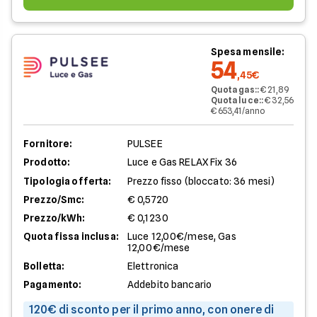
Spesa mensile:
54
,45€
Quota gas:
:
€ 21,89
Quota luce:
:
€ 32,56
€ 653,41/anno
Fornitore:
PULSEE
Prodotto:
Luce e Gas RELAX Fix 36
Tipologia offerta:
Prezzo fisso (bloccato: 36 mesi)
Prezzo/Smc:
€ 0,5720
Prezzo/kWh:
€ 0,1230
Quota fissa inclusa:
Luce 12,00€/mese, Gas
12,00€/mese
Bolletta:
Elettronica
Pagamento:
Addebito bancario
120€ di sconto per il primo anno, con onere di