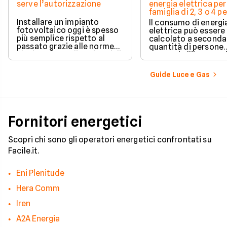
serve l’autorizzazione
energia elettrica per
famiglia di 2, 3 o 4 
Installare un impianto
Il consumo di energi
fotovoltaico oggi è spesso
elettrica può essere
più semplice rispetto al
calcolato a seconda
passato grazie alle norme
quantità di persone
che hanno ampliato i casi di
presenti all'interno d
edilizia libera.
determinato edifici
numerosi i fattori c
Guide Luce e Gas
influenzano questo 
occorre tenerli in
considerazione per
effettuare una stim
coerente.
Fornitori energetici
Scopri chi sono gli operatori energetici confrontati su
Facile.it.
Eni Plenitude
Hera Comm
Iren
A2A Energia