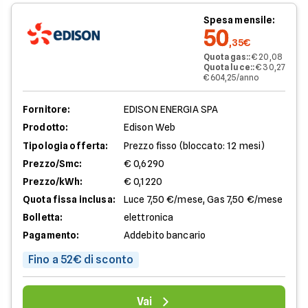
Spesa mensile:
50
,35€
Quota gas:
:
€ 20,08
Quota luce:
:
€ 30,27
€ 604,25/anno
Fornitore:
EDISON ENERGIA SPA
Prodotto:
Edison Web
Tipologia offerta:
Prezzo fisso (bloccato: 12 mesi)
Prezzo/Smc:
€ 0,6290
Prezzo/kWh:
€ 0,1220
Quota fissa inclusa:
Luce 7,50 €/mese, Gas 7,50 €/mese
Bolletta:
elettronica
Pagamento:
Addebito bancario
Fino a 52€ di sconto
Vai