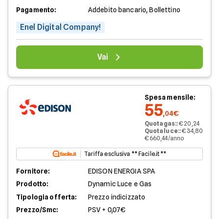
Pagamento:
Addebito bancario, Bollettino
Enel Digital Company!
Vai
Spesa mensile:
55
,04€
Quota gas:
:
€ 20,24
Quota luce:
:
€ 34,80
€ 660,44/anno
Tariffa esclusiva ** Facile.it **
Fornitore:
EDISON ENERGIA SPA
Prodotto:
Dynamic Luce e Gas
Tipologia offerta:
Prezzo indicizzato
Prezzo/Smc:
PSV + 0,07€