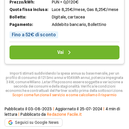
Prezzo/kWh:
PUN + 0,0120€
Quota fissa inclusa:
Luce 8,25€/mese, Gas 8,25€/mese
Bolletta:
Digitale, cartacea
Pagamento:
Addebito bancario, Bollettino
Fino a 52€ di sconto
Vai
Importi stimati suddividendo la spesa annua su base mensile, per un
profilo di consumo di 121 Smc annui e 934 kWh annui, potenza impegnata
3 kW, comune Milano. Le tariffe possono essere soggette a variazione a
seconda dei consumi e della stagionalità. Verifica le condizioni
economiche e contrattuali del Partner scelto prima della sottoscrizione.
Scopri come funziona il servizio e come calcoliamo il risparmio
Pubblicato il
03-08-2023
|
Aggiornato il
25-07-2024
|
4
min di
lettura
|
Pubblicato da
Redazione Facile.it
Seguici su Google News