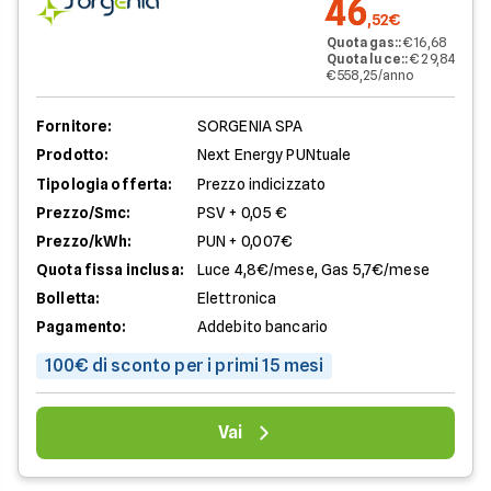
46
,52€
Quota gas:
:
€ 16,68
Quota luce:
:
€ 29,84
€ 558,25/anno
Fornitore:
SORGENIA SPA
Prodotto:
Next Energy PUNtuale
Tipologia offerta:
Prezzo indicizzato
Prezzo/Smc:
PSV + 0,05 €
Prezzo/kWh:
PUN + 0,007€
Quota fissa inclusa:
Luce 4,8€/mese, Gas 5,7€/mese
Bolletta:
Elettronica
Pagamento:
Addebito bancario
100€ di sconto per i primi 15 mesi
Vai