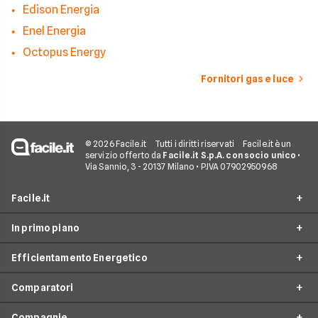
Edison Energia
Enel Energia
Octopus Energy
Fornitori gas e luce
© 2026 Facile.it
Tutti i diritti riservati
Facile.it è un
servizio offerto da
Facile.it S.p.A. con socio unico
•
Via Sannio, 3 - 20137 Milano • P.IVA 07902950968
Facile.it
In primo piano
Assicurazioni
Efficientamento Energetico
Prestiti
Facile Energia
Mutui
Comparatori
Offerte Luce e Gas
Impianto fotovoltaico
Internet Casa
Offerte Energia Elettrica
Compagnie