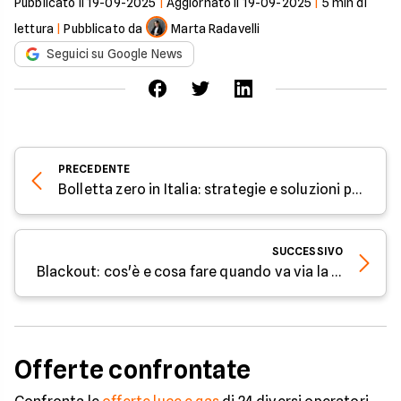
ridurre i consumi, soprattutto per il riscaldamento.
Pubblicato il
19-09-2025
|
Aggiornato il
19-09-2025
|
5
min di
lettura
|
Pubblicato da
Marta Radavelli
Seguici su Google News
PRECEDENTE
Bolletta zero in Italia: strategie e soluzioni per azzerare i costi dell’energia
SUCCESSIVO
Blackout: cos'è e cosa fare quando va via la luce
Offerte confrontate