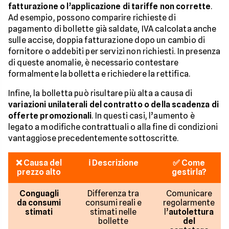
fatturazione o l’applicazione di tariffe non corrette
.
Ad esempio, possono comparire richieste di
pagamento di bollette già saldate, IVA calcolata anche
sulle accise, doppia fatturazione dopo un cambio di
fornitore o addebiti per servizi non richiesti. In presenza
di queste anomalie, è necessario contestare
formalmente la bolletta e richiedere la rettifica.
Infine, la bolletta può risultare più alta a causa di
variazioni unilaterali del contratto o della scadenza di
offerte promozionali
. In questi casi, l’aumento è
legato a modifiche contrattuali o alla fine di condizioni
vantaggiose precedentemente sottoscritte.
❌ Causa del
ℹ️ Descrizione
✅ Come
prezzo alto
gestirla?
Conguagli
Differenza tra
Comunicare
da consumi
consumi reali e
regolarmente
stimati
stimati nelle
l’
autolettura
bollette
del