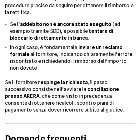
procedure precise da seguire per ottenere il rimborso o
la rettifica.
Se l’
addebito non è ancora stato eseguito
(ad
esempio tramite SDD), è possibile
tentare di
bloccarlo direttamente in banca
.
In ogni caso, è fondamentale
inviare un reclamo
formale
al fornitore, indicando chiaramente l’errore
riscontrato e richiedendo il rimborso dell’importo
non dovuto.
Se il fornitore
respinge la richiesta
, il passo
successivo consiste nell’avviare la
conciliazione
presso ARERA
, che come visto in precedenza
consente di ottenere ricalcoli, sconti o piani di
pagamento senza dover ricorrere subito al giudice.
Domande frequenti