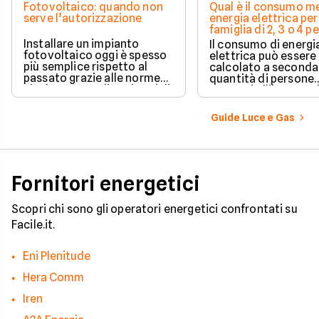
Fotovoltaico: quando non
Qual è il consumo me
serve l’autorizzazione
energia elettrica per
famiglia di 2, 3 o 4 
Installare un impianto
Il consumo di energi
fotovoltaico oggi è spesso
elettrica può essere
più semplice rispetto al
calcolato a seconda
passato grazie alle norme
quantità di persone
che hanno ampliato i casi di
presenti all'interno d
edilizia libera.
determinato edifici
numerosi i fattori c
Guide Luce e Gas
influenzano questo 
occorre tenerli in
considerazione per
effettuare una stim
coerente.
Fornitori energetici
Scopri chi sono gli operatori energetici confrontati su
Facile.it.
Eni Plenitude
Hera Comm
Iren