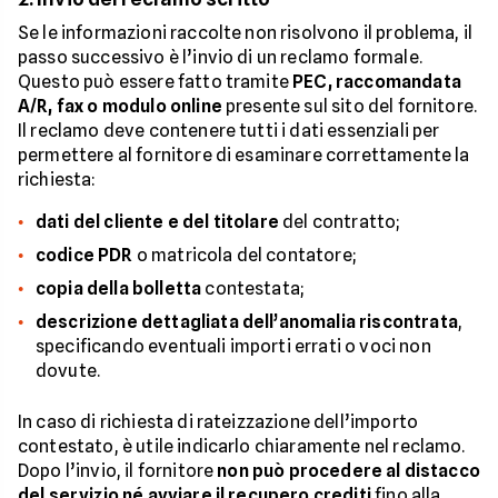
Se le informazioni raccolte non risolvono il problema, il
passo successivo è l’invio di un reclamo formale.
Questo può essere fatto tramite
PEC, raccomandata
A/R, fax o modulo online
presente sul sito del fornitore.
Il reclamo deve contenere tutti i dati essenziali per
permettere al fornitore di esaminare correttamente la
richiesta:
dati del cliente e del titolare
del contratto;
codice PDR
o matricola del contatore;
copia della bolletta
contestata;
descrizione dettagliata dell’anomalia riscontrata
,
specificando eventuali importi errati o voci non
dovute.
In caso di richiesta di rateizzazione dell’importo
contestato, è utile indicarlo chiaramente nel reclamo.
Dopo l’invio, il fornitore
non può procedere al distacco
del servizio né avviare il recupero crediti
fino alla