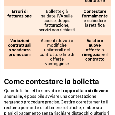
contatore
Errori di
Bollette già
Contestare
fatturazione
saldate, IVA sulle
formalmente
accise, doppia
e richiedere
fatturazione,
la rettifica
servizi non richiesti
Variazioni
Aumenti dovuti a
Valutare
contrattuali
modifiche
nuove
o scadenza
unilaterali del
offerte
o
promozioni
contratto o fine di
rinegoziare il
offerte
contratto
vantaggiose
Come contestare la bolletta
Quando la bolletta ricevuta è
troppo alta o si rilevano
anomalie
, è possibile avviare una contestazione
seguendo procedure precise. Gestire correttamente il
reclamo permette di ottenere rettifiche, rimborsi o
piani di pagamento senza rischiare distacchi o ulteriori