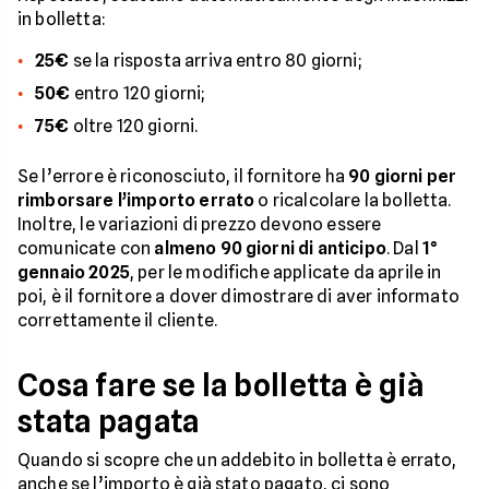
in bolletta:
25€
se la risposta arriva entro 80 giorni;
50€
entro 120 giorni;
75€
oltre 120 giorni.
Se l’errore è riconosciuto, il fornitore ha
90 giorni per
rimborsare l’importo errato
o ricalcolare la bolletta.
Inoltre, le variazioni di prezzo devono essere
comunicate con
almeno 90 giorni di anticipo
. Dal
1°
gennaio 2025
, per le modifiche applicate da aprile in
poi, è il fornitore a dover dimostrare di aver informato
correttamente il cliente.
Cosa fare se la bolletta è già
stata pagata
Quando si scopre che un addebito in bolletta è errato,
anche se l’importo è già stato pagato, ci sono