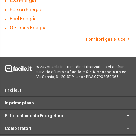
A2A Energia
Edison Energia
Enel Energia
Octopus Energy
Fornitori gas e luce
© 2026 Facile.it
Tutti i diritti riservati
Facile.it è un
servizio offerto da
Facile.it S.p.A. con socio unico
•
Via Sannio, 3 - 20137 Milano • P.IVA 07902950968
Facile.it
In primo piano
Assicurazioni
Efficientamento Energetico
Prestiti
Facile Energia
Mutui
Comparatori
Offerte Luce e Gas
Impianto fotovoltaico
Internet Casa