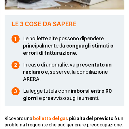
LE 3 COSE DA SAPERE
Le bollette alte possono dipendere
1
principalmente da
conguagli stimati o
errori di fatturazione
.
In caso di anomalie, va
presentato un
2
reclamo
e, se serve, la conciliazione
ARERA.
La legge tutela con
rimborsi entro 90
3
giorni
e preavviso sugli aumenti.
Ricevere una
bolletta del gas
più alta del previsto
è un
problema frequente che può generare preoccupazione.