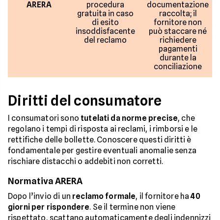
ARERA
procedura
documentazione
gratuita in caso
raccolta; il
di esito
fornitore non
insoddisfacente
può staccare né
del reclamo
richiedere
pagamenti
durante la
conciliazione
Diritti del consumatore
I consumatori sono
tutelati da norme precise
, che
regolano i tempi di risposta ai reclami, i rimborsi e le
rettifiche delle bollette. Conoscere questi diritti è
fondamentale per gestire eventuali anomalie senza
rischiare distacchi o addebiti non corretti.
Normativa ARERA
Dopo l’invio di un
reclamo formale
, il fornitore ha
40
giorni per rispondere
. Se il termine non viene
rispettato, scattano automaticamente degli indennizzi