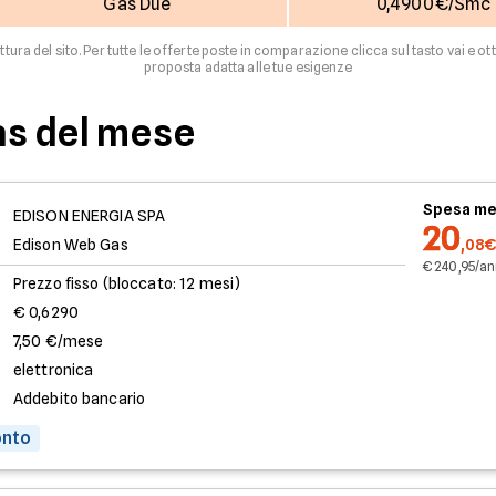
Gas Due
0,4900€/Smc
uttura del sito. Per tutte le offerte poste in comparazione clicca sul tasto vai e ot
proposta adatta alle tue esigenze
as del mese
Spesa me
EDISON ENERGIA SPA
20
Edison Web Gas
,08€
€ 240,95/a
Prezzo fisso (bloccato: 12 mesi)
€ 0,6290
7,50 €/mese
elettronica
Addebito bancario
onto