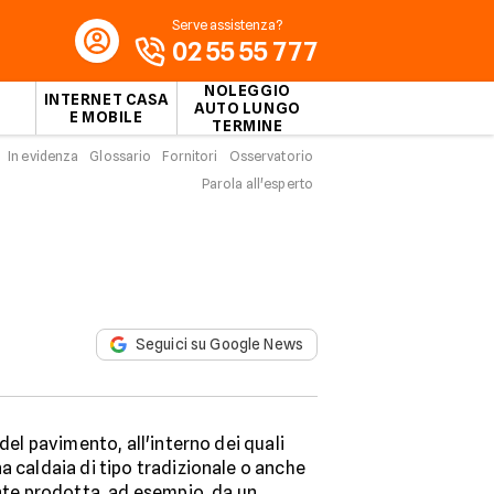
Serve assistenza?
02 55 55 777
NOLEGGIO
INTERNET CASA
AUTO LUNGO
E MOBILE
TERMINE
In evidenza
Glossario
Fornitori
Osservatorio
Parola all'esperto
Seguici su Google News
 del pavimento, all'interno dei quali
a caldaia di tipo tradizionale o anche
ente prodotta, ad esempio, da un