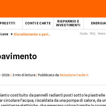
RISPARMIO E
PRESTITI
CONTI E CARTE
ENERGIA
INVESTIMENTI
Guida
FAQ
News
 Luce
Riscaldamento a pavimento
pavimento
5-2026
|
2
min di lettura
|
Pubblicato da
Redazione Facile.it
anto costituito da pannelli radianti posti sotto le piastrelle
r circolare l'acqua, riscaldata da una pompa di calore, da un
di resistenze elettriche, che generano calore tramite la corr