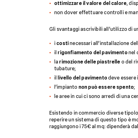
ottimizzare il valore del calore
, di
non dover effettuare controlli e ma
Gli svantaggi ascrivibili all'utilizzo d
i
costi
necessari all'installazione del
il
rigonfiamento del pavimento
nel 
la
rimozione delle piastrelle
o del r
tubature;
il
livello del pavimento
deve essere i
l'impianto
non può essere spento
;
le aree in cui ci sono arredi di una
Esistendo in commercio diverse tipolog
reperire un sistema di questo tipo è m
raggiungono i 75€ al mq: dipenderà dalla