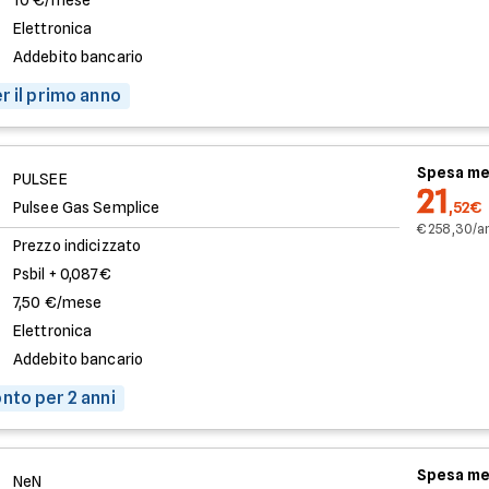
10 €/mese
Elettronica
Addebito bancario
r il primo anno
Spesa me
PULSEE
21
Pulsee Gas Semplice
,52€
€ 258,30/a
Prezzo indicizzato
Psbil + 0,087€
7,50 €/mese
Elettronica
Addebito bancario
nto per 2 anni
Spesa me
NeN