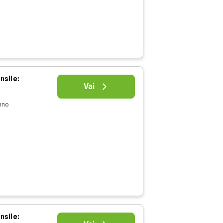
nsile:
Vai
nno
nsile: