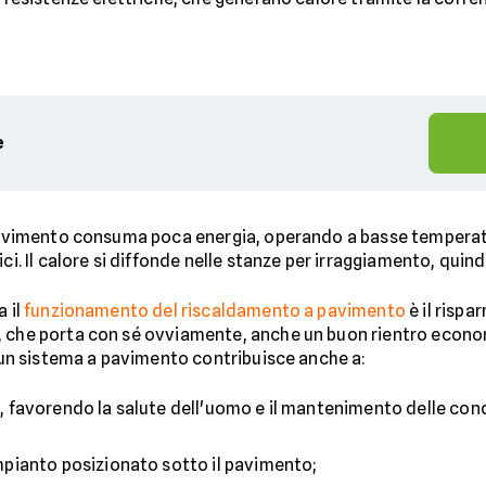
e
a pavimento consuma poca energia, operando a basse temperat
ci. Il calore si diffonde nelle stanze per irraggiamento, quin
a il
funzionamento del riscaldamento a pavimento
è il rispa
 che porta con sé ovviamente, anche un buon rientro economi
di un sistema a pavimento contribuisce anche a:
à
, favorendo la salute dell'uomo e il mantenimento delle cond
impianto posizionato sotto il pavimento;