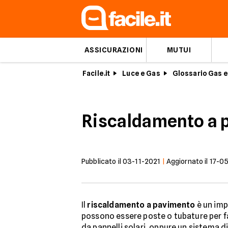
ASSICURAZIONI
MUTUI
Facile.it
Luce e Gas
Glossario Gas e
Riscaldamento a 
Pubblicato il
03-11-2021
|
Aggiornato il
17-0
Il
riscaldamento a pavimento
è un impi
possono essere poste o tubature per fa
da pannelli solari, oppure un sistema 