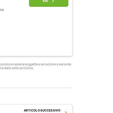
Vai
nno
ffe possono essere soggette a variazione a seconda
ma della sottoscrizione.
ARTICOLO
SUCCESSIVO