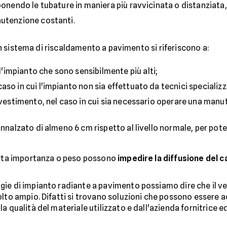
sponendo le tubature in maniera più ravvicinata o distanziata
nutenzione costanti.
i un sistema di riscaldamento a pavimento si riferiscono a:
l'impianto che sono sensibilmente più alti;
caso in cui l'impianto non sia effettuato da tecnici specializz
ivestimento, nel caso in cui sia necessario operare una manu
nnalzato di almeno 6 cm rispetto al livello normale, per pote
 certa importanza o peso possono
impedire la diffusione del c
ie di impianto radiante a pavimento possiamo dire che il vent
olto ampio. Difatti si trovano soluzioni che possono essere 
 qualità del materiale utilizzato e dall'azienda fornitrice ed