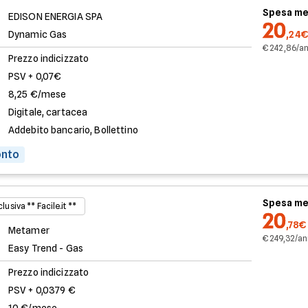
Spesa me
EDISON ENERGIA SPA
20
Dynamic Gas
,24€
€ 242,86/a
Prezzo indicizzato
PSV + 0,07€
8,25 €/mese
Digitale, cartacea
Addebito bancario, Bollettino
onto
Spesa me
lusiva ** Facile.it **
20
,78€
Metamer
€ 249,32/a
Easy Trend - Gas
Prezzo indicizzato
PSV + 0,0379 €