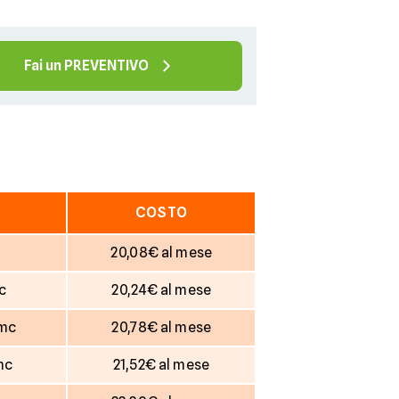
Fai un PREVENTIVO
COSTO
20,08€ al mese
c
20,24€ al mese
Smc
20,78€ al mese
mc
21,52€ al mese