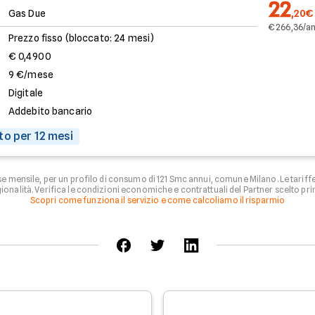
22
Gas Due
,20€
€ 266,36/a
Prezzo fisso (bloccato: 24 mesi)
€ 0,4900
9 €/mese
Digitale
Addebito bancario
to per 12 mesi
se mensile, per un profilo di consumo di 121 Smc annui, comune Milano. Le tari
ionalità. Verifica le condizioni economiche e contrattuali del Partner scelto pri
Scopri come funziona il servizio e come calcoliamo il risparmio