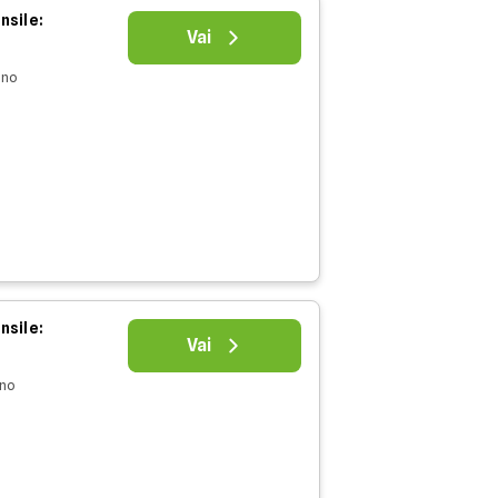
nsile:
Vai
nno
nsile:
Vai
nno