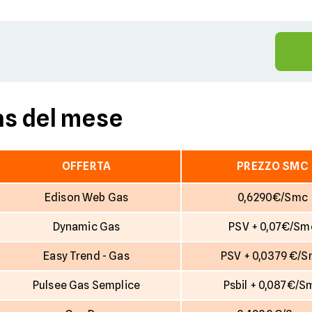
as del mese
OFFERTA
PREZZO SMC
Edison Web Gas
0,6290€/Smc
Dynamic Gas
PSV + 0,07€/Sm
Easy Trend - Gas
PSV + 0,0379 €/
Pulsee Gas Semplice
Psbil + 0,087€/S