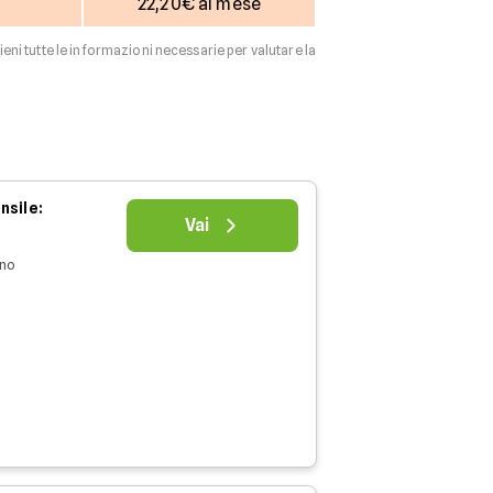
22,20€ al mese
tieni tutte le informazioni necessarie per valutare la
nsile:
Vai
nno