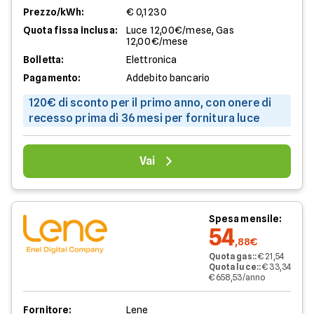
Prezzo/kWh:
€ 0,1230
Quota fissa inclusa:
Luce 12,00€/mese, Gas
12,00€/mese
Bolletta:
Elettronica
Pagamento:
Addebito bancario
120€ di sconto per il primo anno, con onere di
recesso prima di 36 mesi per fornitura luce
Vai
Spesa mensile:
54
,88€
Quota gas:
:
€ 21,54
Quota luce:
:
€ 33,34
€ 658,53/anno
Fornitore:
Lene