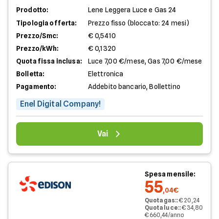
Prodotto:
Lene Leggera Luce e Gas 24
Tipologia offerta:
Prezzo fisso (bloccato: 24 mesi)
Prezzo/Smc:
€ 0,5410
Prezzo/kWh:
€ 0,1320
Quota fissa inclusa:
Luce 7,00 €/mese, Gas 7,00 €/mese
Bolletta:
Elettronica
Pagamento:
Addebito bancario, Bollettino
Enel Digital Company!
Vai
Spesa mensile:
55
,04€
Quota gas:
:
€ 20,24
Quota luce:
:
€ 34,80
€ 660,44/anno