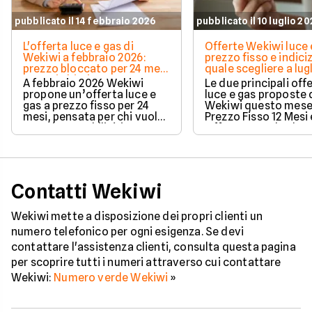
pubblicato il 14 febbraio 2026
pubblicato il 10 luglio 2
L'offerta luce e gas di
Offerte Wekiwi luce 
Wekiwi a febbraio 2026:
prezzo fisso e indici
prezzo bloccato per 24 mesi
quale scegliere a lug
e costi chiari
2025?
A febbraio 2026 Wekiwi
Le due principali off
propone un’offerta luce e
luce e gas proposte 
gas a prezzo fisso per 24
Wekiwi questo mese
mesi, pensata per chi vuole
Prezzo Fisso 12 Mesi 
maggiore stabilità in
Offerta Standard Pr
bolletta e protezione dalle
Variabile, rispondon
oscillazioni del mercato
esigenze diverse e
energetico.
permettono di scegli
soluzione più adatta 
proprie esigenze.
Contatti Wekiwi
Wekiwi mette a disposizione dei propri clienti un
numero telefonico per ogni esigenza. Se devi
contattare l'assistenza clienti, consulta questa pagina
per scoprire tutti i numeri attraverso cui contattare
Wekiwi:
Numero verde Wekiwi
»