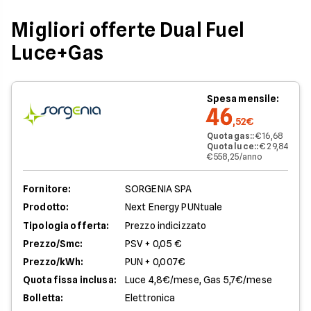
Migliori offerte Dual Fuel
Luce+Gas
Spesa mensile:
46
,52€
Quota gas:
:
€ 16,68
Quota luce:
:
€ 29,84
€ 558,25/anno
Fornitore:
SORGENIA SPA
Prodotto:
Next Energy PUNtuale
Tipologia offerta:
Prezzo indicizzato
Prezzo/Smc:
PSV + 0,05 €
Prezzo/kWh:
PUN + 0,007€
Quota fissa inclusa:
Luce 4,8€/mese, Gas 5,7€/mese
Bolletta:
Elettronica