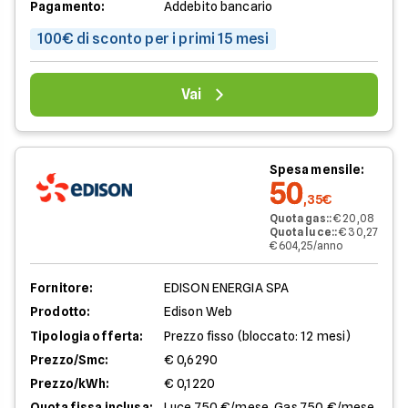
Pagamento:
Addebito bancario
100€ di sconto per i primi 15 mesi
Vai
Spesa mensile:
50
,35€
Quota gas:
:
€ 20,08
Quota luce:
:
€ 30,27
€ 604,25/anno
Fornitore:
EDISON ENERGIA SPA
Prodotto:
Edison Web
Tipologia offerta:
Prezzo fisso (bloccato: 12 mesi)
Prezzo/Smc:
€ 0,6290
Prezzo/kWh:
€ 0,1220
Quota fissa inclusa:
Luce 7,50 €/mese, Gas 7,50 €/mese