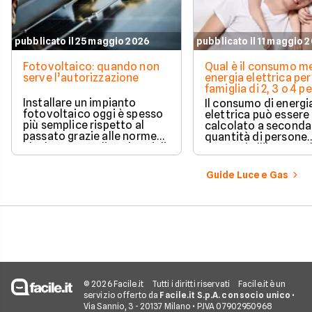
pubblicato il 25 maggio 2026
pubblicato il 11 maggio 
Fotovoltaico: quando non
Qual è il consumo me
serve l’autorizzazione
energia elettrica per
famiglia di 2, 3 o 4 
Installare un impianto
Il consumo di energi
fotovoltaico oggi è spesso
elettrica può essere
più semplice rispetto al
calcolato a seconda
passato grazie alle norme
quantità di persone
che hanno ampliato i casi di
presenti all'interno d
edilizia libera.
determinato edifici
numerosi i fattori c
Guide Luce e Gas
influenzano questo 
occorre tenerli in
considerazione per
effettuare una stim
coerente.
© 2026 Facile.it
Tutti i diritti riservati
Facile.it è un
servizio offerto da
Facile.it S.p.A. con socio unico
•
Via Sannio, 3 - 20137 Milano • P.IVA 07902950968