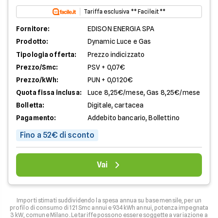
Tariffa esclusiva ** Facile.it **
Fornitore:
EDISON ENERGIA SPA
Prodotto:
Dynamic Luce e Gas
Tipologia offerta:
Prezzo indicizzato
Prezzo/Smc:
PSV + 0,07€
Prezzo/kWh:
PUN + 0,0120€
Quota fissa inclusa:
Luce 8,25€/mese, Gas 8,25€/mese
Bolletta:
Digitale, cartacea
Pagamento:
Addebito bancario, Bollettino
Fino a 52€ di sconto
Vai
Importi stimati suddividendo la spesa annua su base mensile, per un
profilo di consumo di 121 Smc annui e 934 kWh annui, potenza impegnata
3 kW, comune Milano. Le tariffe possono essere soggette a variazione a