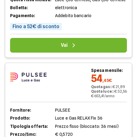
Bolletta:
elettronica
Pagamento:
Addebito bancario
Fino a 52€ di sconto
Vai
Spesa mensile:
54
,45€
Quota gas:
:
€ 21,89
Quota luce:
:
€ 32,56
€ 653,41/anno
Fornitore:
PULSEE
Prodotto:
Luce e Gas RELAX Fix 36
Tipologia offerta:
Prezzo fisso (bloccato: 36 mesi)
Prezzo/Smc:
€ 0,5720