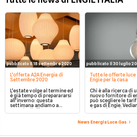
pubblicato il 18 settembre 2020
pubblicato il 30 luglio 2
L'offerta A2A Energia di
Tutte le offerte luce 
Settembre 2020
Engie per la casa
L'estate volge al termine ed
Chi è alla ricerca di 
è già tempo di preparararsi
nuovo fornitore di e
all'inverno: questa
può scegliere le tarif
settimana andiamo a
e gas di Engie. Vedi
scoprire l'offerta A2A
dettaglio le diverse
Energia di Settembre 2020.
proposte.
News Energia Luce Gas