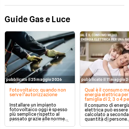
Guide Gas e Luce
pubblicato il 25 maggio 2026
pubblicato il 11 maggio 
Fotovoltaico: quando non
Qual è il consumo me
serve l’autorizzazione
energia elettrica per
famiglia di 2, 3 o 4 
Installare un impianto
Il consumo di energi
fotovoltaico oggi è spesso
elettrica può essere
più semplice rispetto al
calcolato a seconda
passato grazie alle norme
quantità di persone
che hanno ampliato i casi di
presenti all'interno d
edilizia libera.
determinato edifici