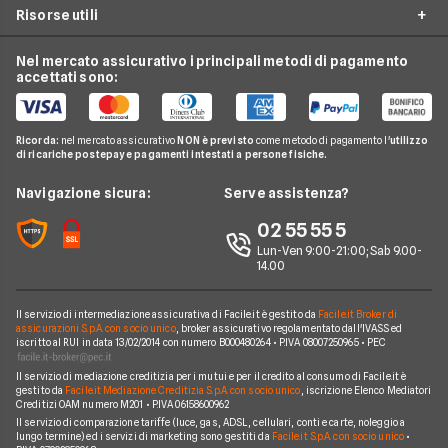
Climatizzazione
Risorse utili
Costo Kwh
Conti e Carte
Enel
Offerte Energia Partita Iva
Fasce Orarie Energia
Telefonia Mobile
Eni Plenitude
Nel mercato assicurativo i principali metodi di pagamento
Migliori Offerte Luce
Osservatorio Gas e Luce
accettati sono:
Cambio gestore energia
Pay TV
Acea
Migliori Offerte Gas
Guida Luce e Gas
Miglior Fornitore Energia Elettrica
Noleggio Lungo Termine
Gas Natural
Domande Luce e Gas
Ricorda:
nel mercato assicurativo
NON è previsto
come metodo di pagamento l'
utilizzo
Miglior Fornitore Gas
News
A2A
di ricariche postepay e pagamenti intestati a persone fisiche.
Glossario Gas e Luce
Chi siamo
Edison
Navigazione sicura:
Serve assistenza?
Notizie Luce e Gas
Perché scegliere Facile.it
Iren
02 55 55 5
Argomenti in evidenza Gas e Luce
Contatti
Optima
Lun-Ven 9:00-21:00; Sab 9.00-
14.00
Mappa del sito
Engie
Sorgenia
Il servizio di intermediazione assicurativa di Facile.it è gestito da
Facile.it Broker di
assicurazioni S.p.A. con socio unico
, broker assicurativo regolamentato dall'IVASS ed
iscritto al RUI in data 13/02/2014 con numero B000480264 • P.IVA 08007250965 • PEC
Fornitori Energetici
Il servizio di mediazione creditizia per i mutui e per il credito al consumo di Facile.it è
gestito da
Facile.it Mediazione Creditizia S.p.A. con socio unico
, iscrizione Elenco Mediatori
Creditizi OAM numero M201 • P.IVA 06158600962
Il servizio di comparazione tariffe (luce, gas, ADSL, cellulari, conti e carte, noleggio a
lungo termine) ed i servizi di marketing sono gestiti da
Facile.it S.p.A. con socio unico
•