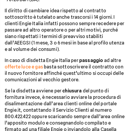
Il diritto di cambiare idea rispetto al contratto
sottoscritto è tutelato anche trascorsi i 14 giorni. I
clienti Engie Italia infatti possono sempre recedere per
passare ad altro operatore o per altri motivi, purché
siano rispettati i termini di preavviso stabiliti
dall’AEEGSI (1 mese, 3 o 6 mesi in base al profilo utenza
e al volume dei consumi).
In caso di disdetta Engie Italia per
passaggio
ad altre
offerte luce e gas
basta sottoscrivere il contratto con
il nuovo fornitore affinché quest’ultimo si occupi delle
comunicazioni al vecchio gestore.
Se la disdetta avviene per
chiusura
del punto di
fornitura invece, è necessario avviare la procedura di
disalimentazione dall’area clienti online del portale
Engie.it, contattando il Servizio Clienti al numero
800.422.422 oppure scaricando sempre dall’area online
l’apposito modulo e consegnandolo compilato e
firmato ad una filiale Engie o inviandolo alla Casella