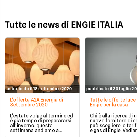
Tutte le news di ENGIE ITALIA
pubblicato il 18 settembre 2020
pubblicato il 30 luglio 2
L'offerta A2A Energia di
Tutte le offerte luce 
Settembre 2020
Engie per la casa
L'estate volge al termine ed
Chi è alla ricerca di 
è già tempo di preparararsi
nuovo fornitore di e
all'inverno: questa
può scegliere le tarif
settimana andiamo a
e gas di Engie. Vedi
scoprire l'offerta A2A
dettaglio le diverse