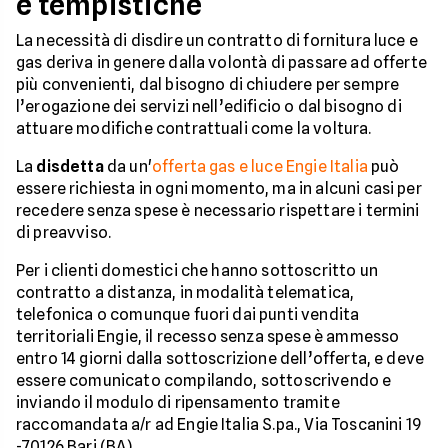
e tempistiche
La necessità di disdire un contratto di fornitura luce e
gas deriva in genere dalla volontà di passare ad offerte
più convenienti, dal bisogno di chiudere per sempre
l’erogazione dei servizi nell’edificio o dal bisogno di
attuare modifiche contrattuali come la voltura.
La
disdetta
da un'
offerta gas e luce Engie Italia
può
essere richiesta in ogni momento, ma in alcuni casi per
recedere senza spese è necessario rispettare i termini
di preavviso.
Per i clienti domestici che hanno sottoscritto un
contratto a distanza, in modalità telematica,
telefonica o comunque fuori dai punti vendita
territoriali Engie, il recesso senza spese è ammesso
entro 14 giorni dalla sottoscrizione dell’offerta, e deve
essere comunicato compilando, sottoscrivendo e
inviando il modulo di ripensamento tramite
raccomandata a/r ad Engie Italia S.pa., Via Toscanini 19
-70126 Bari (BA).