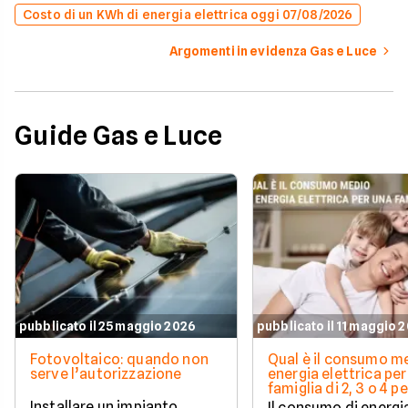
Costo di un KWh di energia elettrica oggi 07/08/2026
Argomenti in evidenza Gas e Luce
Guide Gas e Luce
pubblicato il 25 maggio 2026
pubblicato il 11 maggio 
Fotovoltaico: quando non
Qual è il consumo me
serve l’autorizzazione
energia elettrica per
famiglia di 2, 3 o 4 
Installare un impianto
Il consumo di energi