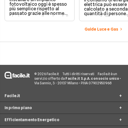
fotovoltaico oggi è spesso
elettrica può essere
più semplice rispetto al
calcolato a seconda
passato grazie alle norme
quantità di persone
che hanno ampliato i casi di
presenti all'interno d
edilizia libera.
determinato edifici
numerosi i fattori c
Guide Luce e Gas
influenzano questo 
occorre tenerli in
considerazione per
effettuare una stim
coerente.
© 2026 Facile.it
Tutti i diritti riservati
Facile.it è un
servizio offerto da
Facile.it S.p.A. con socio unico
•
Via Sannio, 3 - 20137 Milano • P.IVA 07902950968
Facile.it
In primo piano
Assicurazioni
Efficientamento Energetico
Prestiti
Facile Energia