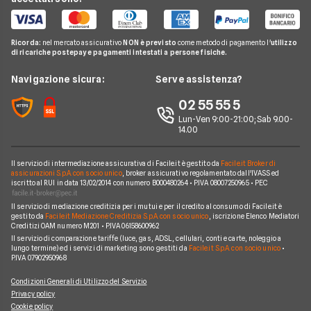
Cambio gestore energia
Pay TV
Acea
Migliori Offerte Gas
Guida Luce e Gas
Miglior Fornitore Energia Elettrica
Noleggio Lungo Termine
Gas Natural
Domande Luce e Gas
Ricorda:
nel mercato assicurativo
NON è previsto
come metodo di pagamento l'
utilizzo
Miglior Fornitore Gas
News
A2A
di ricariche postepay e pagamenti intestati a persone fisiche.
Glossario Gas e Luce
Chi siamo
Edison
Navigazione sicura:
Serve assistenza?
Notizie Luce e Gas
Perché scegliere Facile.it
Iren
02 55 55 5
Argomenti in evidenza Gas e Luce
Contatti
Optima
Lun-Ven 9:00-21:00; Sab 9.00-
14.00
Mappa del sito
Engie
Sorgenia
Il servizio di intermediazione assicurativa di Facile.it è gestito da
Facile.it Broker di
assicurazioni S.p.A. con socio unico
, broker assicurativo regolamentato dall'IVASS ed
iscritto al RUI in data 13/02/2014 con numero B000480264 • P.IVA 08007250965 • PEC
Fornitori Energetici
Il servizio di mediazione creditizia per i mutui e per il credito al consumo di Facile.it è
gestito da
Facile.it Mediazione Creditizia S.p.A. con socio unico
, iscrizione Elenco Mediatori
Creditizi OAM numero M201 • P.IVA 06158600962
Il servizio di comparazione tariffe (luce, gas, ADSL, cellulari, conti e carte, noleggio a
lungo termine) ed i servizi di marketing sono gestiti da
Facile.it S.p.A. con socio unico
•
P.IVA 07902950968
Condizioni Generali di Utilizzo del Servizio
Privacy policy
Cookie policy