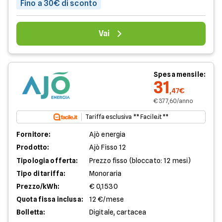
Fino a 30€ di sconto
Vai
Spesa mensile:
31
,47€
€ 377,60/anno
Tariffa esclusiva ** Facile.it **
Fornitore:
Ajò energia
Prodotto:
Ajò Fisso 12
Tipologia offerta:
Prezzo fisso (bloccato: 12 mesi)
Tipo di tariffa:
Monoraria
Prezzo/kWh:
€ 0,1530
Quota fissa inclusa:
12 €/mese
Bolletta:
Digitale, cartacea