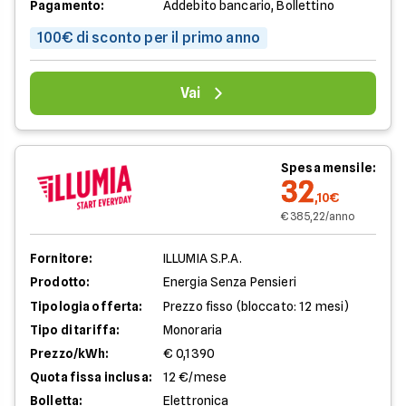
Pagamento:
Addebito bancario, Bollettino
100€ di sconto per il primo anno
Vai
Spesa mensile:
32
,10€
€ 385,22/anno
Fornitore:
ILLUMIA S.P.A.
Prodotto:
Energia Senza Pensieri
Tipologia offerta:
Prezzo fisso (bloccato: 12 mesi)
Tipo di tariffa:
Monoraria
Prezzo/kWh:
€ 0,1390
Quota fissa inclusa:
12 €/mese
Bolletta:
Elettronica