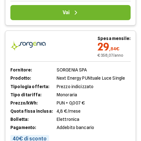
Vai
Spesa mensile:
29
,84€
€ 358,07/anno
Fornitore:
SORGENIA SPA
Prodotto:
Next Energy PUNtuale Luce Single
Tipologia offerta:
Prezzo indicizzato
Tipo di tariffa:
Monoraria
Prezzo/kWh:
PUN + 0,007 €
Quota fissa inclusa:
4,8 €/mese
Bolletta:
Elettronica
Pagamento:
Addebito bancario
40€ di sconto