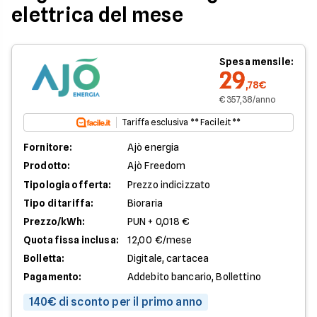
elettrica del mese
Spesa mensile:
29
,78€
€ 357,38/anno
Tariffa esclusiva ** Facile.it **
Fornitore:
Ajò energia
Prodotto:
Ajò Freedom
Tipologia offerta:
Prezzo indicizzato
Tipo di tariffa:
Bioraria
Prezzo/kWh:
PUN + 0,018 €
Quota fissa inclusa:
12,00 €/mese
Bolletta:
Digitale, cartacea
Pagamento:
Addebito bancario, Bollettino
140€ di sconto per il primo anno