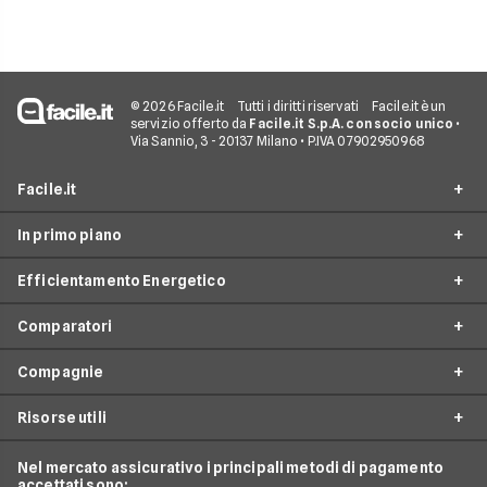
coerente.
© 2026 Facile.it
Tutti i diritti riservati
Facile.it è un
servizio offerto da
Facile.it S.p.A. con socio unico
•
Via Sannio, 3 - 20137 Milano • P.IVA 07902950968
Facile.it
In primo piano
Assicurazioni
Efficientamento Energetico
Prestiti
Facile Energia
Mutui
Comparatori
Offerte Luce e Gas
Impianto fotovoltaico
Internet Casa
Offerte Energia Elettrica
Compagnie
Caldaia a condensazione
Costo Gas
Luce e Gas
Offerte Gas
Climatizzazione
Risorse utili
Costo Kwh
Conti e Carte
Enel
Offerte Energia Partita Iva
Fasce Orarie Energia
Telefonia Mobile
Eni Plenitude
Nel mercato assicurativo i principali metodi di pagamento
Migliori Offerte Luce
Osservatorio Gas e Luce
accettati sono: