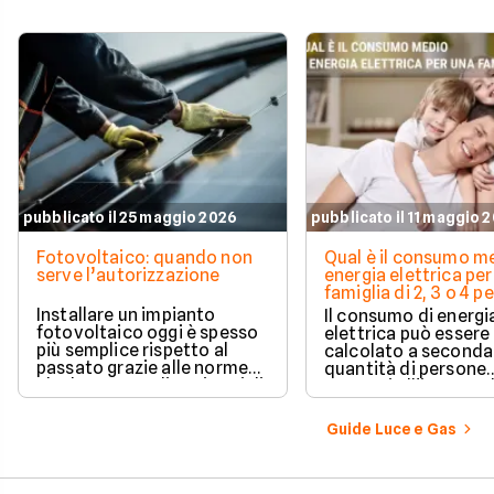
pubblicato il 25 maggio 2026
pubblicato il 11 maggio 
Fotovoltaico: quando non
Qual è il consumo me
serve l’autorizzazione
energia elettrica per
famiglia di 2, 3 o 4 
Installare un impianto
Il consumo di energi
fotovoltaico oggi è spesso
elettrica può essere
più semplice rispetto al
calcolato a seconda
passato grazie alle norme
quantità di persone
che hanno ampliato i casi di
presenti all'interno d
edilizia libera.
determinato edifici
numerosi i fattori c
Guide Luce e Gas
influenzano questo 
occorre tenerli in
considerazione per
effettuare una stim