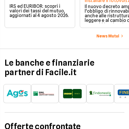
installare il fotovolt
nuova norma che ri
IRS ed EURIBOR: scopri i
Il nuovo decreto amp
milioni di italiani
valori dei tassi del mutuo,
l'obbligo di rinnovabi
aggiornati al 4 agosto 2026.
anche alle ristruttur
leggere e al cambio 
ecco chi è coinvolto
cambia in pratica.
News Mutui
Le banche e finanziarie
partner di Facile.it
Offerte confrontate