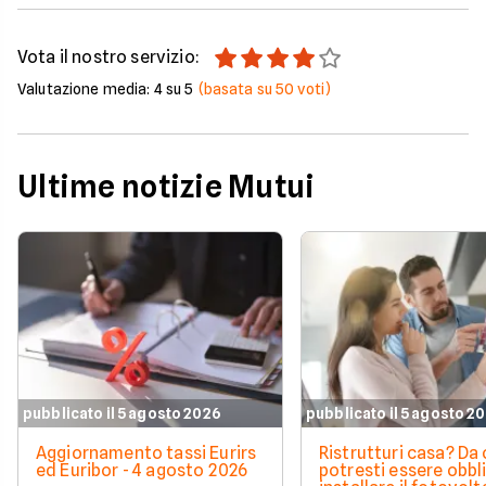
Vota il nostro servizio:
Valutazione media:
4
su 5
(basata su
50
voti)
Ultime notizie Mutui
pubblicato il 5 agosto 2026
pubblicato il 5 agosto 2
Aggiornamento tassi Eurirs
Ristrutturi casa? Da 
ed Euribor - 4 agosto 2026
potresti essere obbl