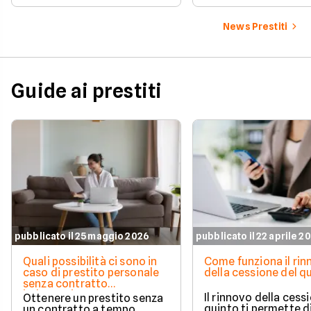
soluzioni disponibili.
personale di agosto 2026 su
Facile.it a confronto.
News Prestiti
Guide ai prestiti
pubblicato il 25 maggio 2026
pubblicato il 22 aprile 2
Quali possibilità ci sono in
Come funziona il ri
caso di prestito personale
della cessione del q
senza contratto
indeterminato
Il rinnovo della cess
Ottenere un prestito senza
quinto ti permette d
un contratto a tempo