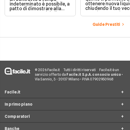
ottenere nuova liqui
indeterminato è possibile, a
chiudendo il tuo ve
patto di dimostrare alla
prestito per aprirne 
banca una capacità di
vantaggioso.
rimborso solida e costante.
Scopri quali sono i requisiti
Guide Prestiti
necessari, come le banche
valutano il tuo profilo e
quali strategie puoi
adottare per aumentare le
tue possibilità di successo.
© 2026 Facile.it
Tutti i diritti riservati
Facile.it è un
servizio offerto da
Facile.it S.p.A. con socio unico
•
Via Sannio, 3 - 20137 Milano • P.IVA 07902950968
Facile.it
In primo piano
Assicurazioni
Comparatori
Prestiti
Prestiti Online
Mutui
Banche
Prestito Personale