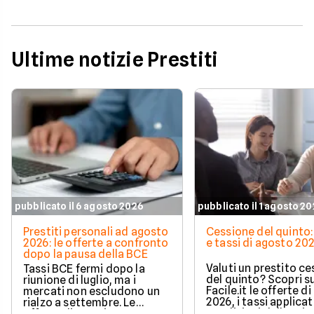
Ultime notizie Prestiti
pubblicato il 6 agosto 2026
pubblicato il 1 agosto 2
Prestiti personali ad agosto
Cessione del quinto:
2026: le offerte a confronto
e tassi di agosto 20
dopo la pausa della BCE
Valuti un prestito c
Tassi BCE fermi dopo la
del quinto? Scopri s
riunione di luglio, ma i
Facile.it le offerte d
mercati non escludono un
2026, i tassi applicati
rialzo a settembre. Le
condizioni delle prin
offerte di prestito