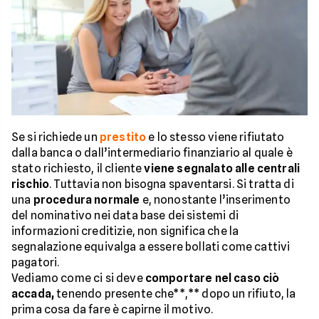
Se si richiede un
prestito
e lo stesso viene rifiutato
dalla banca o dall’intermediario finanziario al quale è
stato richiesto, il cliente
viene segnalato alle centrali
rischio
. Tuttavia non bisogna spaventarsi. Si tratta di
una
procedura normale
e, nonostante l’inserimento
del nominativo nei data base dei sistemi di
informazioni creditizie, non significa che la
segnalazione equivalga a essere bollati come cattivi
pagatori.
Vediamo come ci si deve
comportare nel caso ciò
accada,
tenendo presente che**,** dopo un rifiuto, la
prima cosa da fare è capirne il motivo.