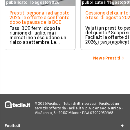
pubblicato il 6 agosto 2026
pubblicato il 1 agosto 2
Prestiti personali ad agosto
Cessione del quinto:
2026: le offerte a confronto
e tassi di agosto 20
dopo la pausa della BCE
Valuti un prestito c
Tassi BCE fermi dopo la
del quinto? Scopri s
riunione di luglio, ma i
Facile.it le offerte d
mercati non escludono un
2026, i tassi applicati
rialzo a settembre. Le
condizioni delle prin
offerte di prestito
soluzioni disponibili.
personale di agosto 2026 su
Facile.it a confronto.
News Prestiti
© 2026 Facile.it
Tutti i diritti riservati
Facile.it è un
servizio offerto da
Facile.it S.p.A. con socio unico
•
Via Sannio, 3 - 20137 Milano • P.IVA 07902950968
Facile.it