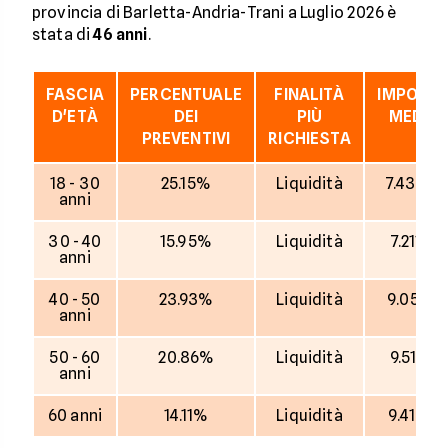
provincia di Barletta-Andria-Trani a Luglio 2026 è
stata di
46 anni
.
FASCIA
PERCENTUALE
FINALITÀ
IMPORT
D'ETÀ
DEI
PIÙ
MEDIO
PREVENTIVI
RICHIESTA
18 - 30
25.15%
Liquidità
7.430 €
anni
30 - 40
15.95%
Liquidità
7.211 €
anni
40 - 50
23.93%
Liquidità
9.051 €
anni
50 - 60
20.86%
Liquidità
9.511 €
anni
60 anni
14.11%
Liquidità
9.416 €