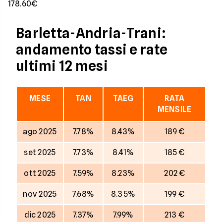
178.60€
Barletta-Andria-Trani:
andamento tassi e rate
ultimi 12 mesi
MESE
TAN
TAEG
RATA
MENSILE
ago 2025
7.78%
8.43%
189 €
set 2025
7.73%
8.41%
185 €
ott 2025
7.59%
8.23%
202 €
nov 2025
7.68%
8.35%
199 €
dic 2025
7.37%
7.99%
213 €