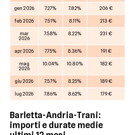
gen 2026
7.27%
7.82%
206 €
feb 2026
7.51%
8.11%
213 €
mar
7.58%
8.22%
231 €
2026
apr 2026
7.75%
8.36%
191 €
mag
10.04%
10.80%
182 €
2026
giu 2026
7.57%
8.25%
189 €
lug 2026
7.86%
8.62%
179 €
Barletta-Andria-Trani:
importi e durate medie