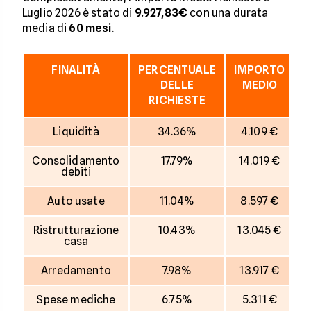
Luglio 2026 è stato di
9.927,83€
con una durata
media di
60
mesi
.
FINALITÀ
PERCENTUALE
IMPORTO
D
DELLE
MEDIO
RICHIESTE
Liquidità
34.36%
4.109 €
Consolidamento
17.79%
14.019 €
debiti
Auto usate
11.04%
8.597 €
Ristrutturazione
10.43%
13.045 €
casa
Arredamento
7.98%
13.917 €
Spese mediche
6.75%
5.311 €