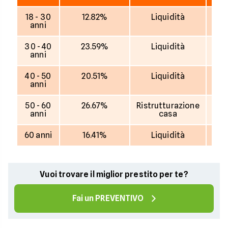
18 - 30
12.82%
Liquidità
12.
anni
30 - 40
23.59%
Liquidità
13.
anni
40 - 50
20.51%
Liquidità
8.
anni
50 - 60
26.67%
Ristrutturazione
7.
anni
casa
60 anni
16.41%
Liquidità
10
Vuoi trovare il miglior prestito per te?
Fai un PREVENTIVO