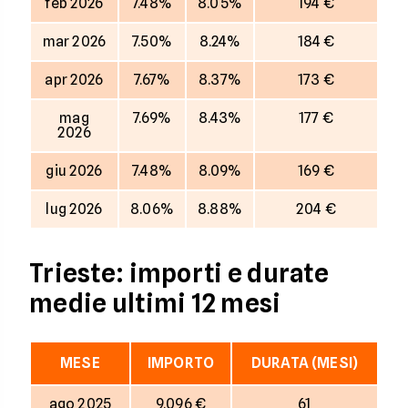
feb 2026
7.48%
8.05%
194 €
mar 2026
7.50%
8.24%
184 €
apr 2026
7.67%
8.37%
173 €
mag
7.69%
8.43%
177 €
2026
giu 2026
7.48%
8.09%
169 €
lug 2026
8.06%
8.88%
204 €
Trieste: importi e durate
medie ultimi 12 mesi
MESE
IMPORTO
DURATA (MESI)
ago 2025
9.096 €
61