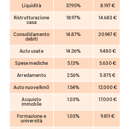
Liquidità
37.95%
8.197 €
Ristrutturazione
18.97%
14.683 €
casa
Consolidamento
14.87%
20.947 €
debiti
Auto usate
14.36%
9.480 €
Spese mediche
5.13%
5.630 €
Arredamento
2.56%
5.875 €
Auto nuove/km0
1.54%
12.000 €
Acquisto
1.03%
17.000 €
immobile
Formazione e
1.03%
9.811 €
università