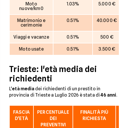
Moto
1.03%
5.000 €
nuove/km0
Matrimonio e
0.51%
40.000 €
cerimonie
Viaggi e vacanze
0.51%
500 €
Moto usate
0.51%
3.500 €
Trieste: l'età media dei
richiedenti
L'
età media
dei richiedenti di un prestito in
provincia di Trieste a Luglio 2026 è stata di
46 anni
.
FASCIA
PERCENTUALE
FINALITÀ PIÙ
IM
D'ETÀ
DEI
RICHIESTA
M
PREVENTIVI