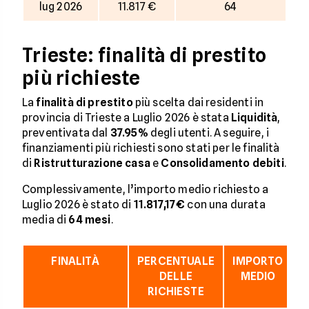
lug 2026
11.817 €
64
Trieste: finalità di prestito
più richieste
La
finalità di prestito
più scelta dai residenti in
provincia di Trieste a Luglio 2026 è stata
Liquidità
,
preventivata dal
37.95%
degli utenti. A seguire, i
finanziamenti più richiesti sono stati per le finalità
di
Ristrutturazione casa
e
Consolidamento debiti
.
Complessivamente, l’importo medio richiesto a
Luglio 2026 è stato di
11.817,17€
con una durata
media di
64
mesi
.
FINALITÀ
PERCENTUALE
IMPORTO
D
DELLE
MEDIO
RICHIESTE