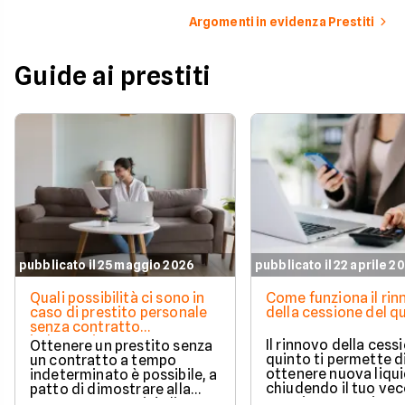
Argomenti in evidenza Prestiti
Guide ai prestiti
pubblicato il 25 maggio 2026
pubblicato il 22 aprile 2
Quali possibilità ci sono in
Come funziona il ri
caso di prestito personale
della cessione del q
senza contratto
indeterminato
Il rinnovo della cess
Ottenere un prestito senza
quinto ti permette d
un contratto a tempo
ottenere nuova liqui
indeterminato è possibile, a
chiudendo il tuo ve
patto di dimostrare alla
prestito per aprirne 
banca una capacità di