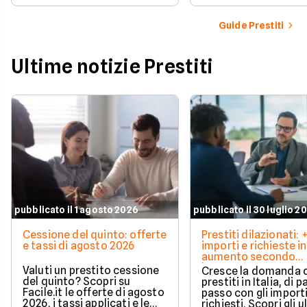
vantaggioso.
rimborso solida e costante.
Scopri quali sono i requisiti
Guide Prestiti
necessari, come le banche
valutano il tuo profilo e
quali strategie puoi
Ultime notizie Prestiti
adottare per aumentare le
tue possibilità di successo.
pubblicato il 1 agosto 2026
pubblicato il 30 luglio 2
Cessione del quinto: offerte
Prestiti dilazionati:
e tassi di agosto 2026
importi e richieste in
aumento secondo
barometro CRIF
Valuti un prestito cessione
Cresce la domanda 
del quinto? Scopri su
prestiti in Italia, di pa
Facile.it le offerte di agosto
passo con gli import
2026, i tassi applicati e le
richiesti. Scopri gli u