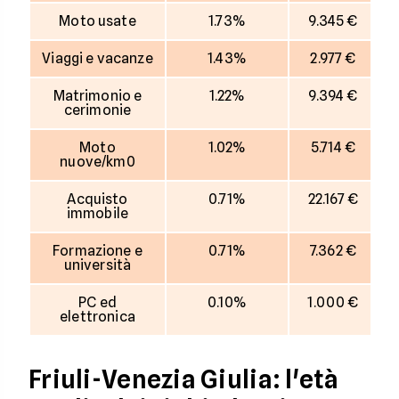
Moto usate
1.73%
9.345 €
Viaggi e vacanze
1.43%
2.977 €
Matrimonio e
1.22%
9.394 €
cerimonie
Moto
1.02%
5.714 €
nuove/km0
Acquisto
0.71%
22.167 €
immobile
Formazione e
0.71%
7.362 €
università
PC ed
0.10%
1.000 €
elettronica
Friuli-Venezia Giulia: l'età