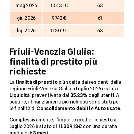
mag 2026
10.431 €
63
giu 2026
9.742 €
61
lug 2026
11.309 €
63
Friuli-Venezia Giulia:
finalità di prestito più
richieste
La
finalità di prestito
più scelta dai residenti della
regione Friuli-Venezia Giulia a Luglio 2026 è stata
Liquidità
, preventivata dal
35.23%
degli utenti. A
seguire, i finanziamenti più richiesti sono stati per
le finalità di
Consolidamento debiti
e
Auto usate
.
Complessivamente, l’importo medio richiesto a
Luglio 2026 è stato di
11.309,13€
con una durata
media di
63
mesi
.