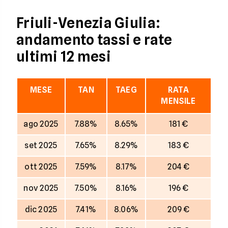
Friuli-Venezia Giulia:
andamento tassi e rate
ultimi 12 mesi
MESE
TAN
TAEG
RATA
MENSILE
ago 2025
7.88%
8.65%
181 €
set 2025
7.65%
8.29%
183 €
ott 2025
7.59%
8.17%
204 €
nov 2025
7.50%
8.16%
196 €
dic 2025
7.41%
8.06%
209 €