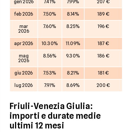
gen 2026
7.41%
7.99%
207 €
feb 2026
7.50%
8.14%
189 €
mar
7.60%
8.25%
196 €
2026
apr 2026
10.30%
11.09%
187 €
mag
8.56%
9.30%
186 €
2026
giu 2026
7.53%
8.21%
181 €
lug 2026
7.91%
8.69%
200 €
Friuli-Venezia Giulia:
importi e durate medie
ultimi 12 mesi