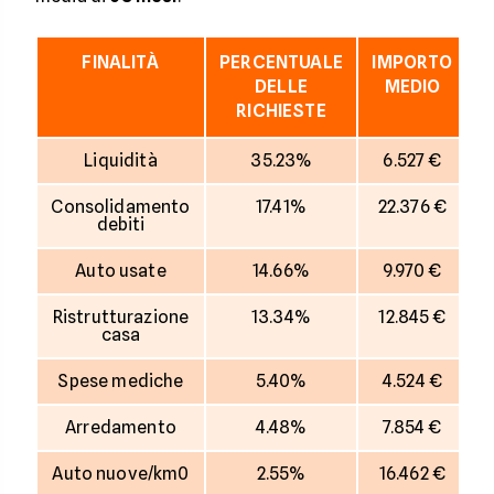
FINALITÀ
PERCENTUALE
IMPORTO
D
DELLE
MEDIO
RICHIESTE
Liquidità
35.23%
6.527 €
Consolidamento
17.41%
22.376 €
debiti
Auto usate
14.66%
9.970 €
Ristrutturazione
13.34%
12.845 €
casa
Spese mediche
5.40%
4.524 €
Arredamento
4.48%
7.854 €
Auto nuove/km0
2.55%
16.462 €