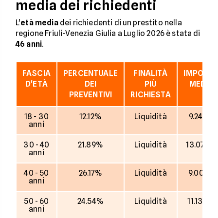
media dei richiedenti
L'
età media
dei richiedenti di un prestito nella
regione Friuli-Venezia Giulia a Luglio 2026 è stata di
46 anni
.
FASCIA
PERCENTUALE
FINALITÀ
IMPORT
D'ETÀ
DEI
PIÙ
MEDIO
PREVENTIVI
RICHIESTA
18 - 30
12.12%
Liquidità
9.247 €
anni
30 - 40
21.89%
Liquidità
13.070 €
anni
40 - 50
26.17%
Liquidità
9.001 €
anni
50 - 60
24.54%
Liquidità
11.138 €
anni