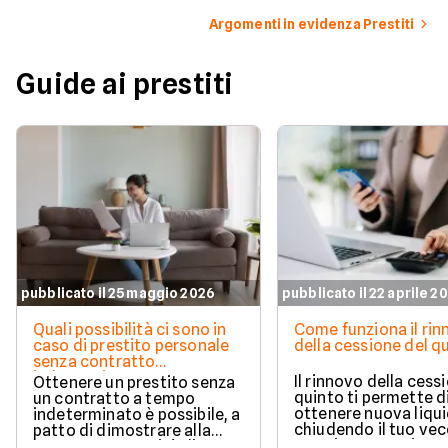
Argomenti in evidenza Prestiti
Guide ai prestiti
pubblicato il 25 maggio 2026
pubblicato il 22 aprile 2
Quali possibilità ci sono in
Come funziona il ri
caso di prestito personale
della cessione del q
senza contratto
indeterminato
Il rinnovo della cess
Ottenere un prestito senza
quinto ti permette d
un contratto a tempo
ottenere nuova liqui
indeterminato è possibile, a
chiudendo il tuo ve
patto di dimostrare alla
prestito per aprirne 
banca una capacità di