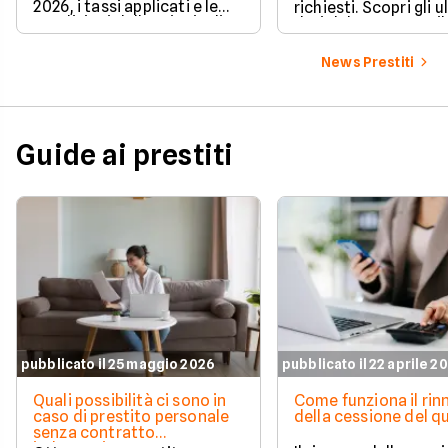
2026, i tassi applicati e le
richiesti. Scopri gli u
condizioni delle principali
dati del CRIF su Facile
soluzioni disponibili.
News Prestiti
Guide ai prestiti
pubblicato il 25 maggio 2026
pubblicato il 22 aprile 2
Quali possibilità ci sono in
Come funziona il ri
caso di prestito personale
della cessione del q
senza contratto