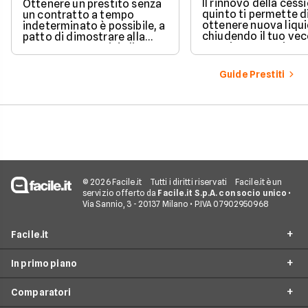
indeterminato
Il rinnovo della cess
Ottenere un prestito senza
quinto ti permette d
un contratto a tempo
ottenere nuova liqui
indeterminato è possibile, a
chiudendo il tuo ve
patto di dimostrare alla
prestito per aprirne 
banca una capacità di
vantaggioso.
rimborso solida e costante.
Scopri quali sono i requisiti
Guide Prestiti
necessari, come le banche
valutano il tuo profilo e
quali strategie puoi
adottare per aumentare le
tue possibilità di successo.
© 2026 Facile.it
Tutti i diritti riservati
Facile.it è un
servizio offerto da
Facile.it S.p.A. con socio unico
•
Via Sannio, 3 - 20137 Milano • P.IVA 07902950968
Facile.it
In primo piano
Assicurazioni
Comparatori
Prestiti
Prestiti Online