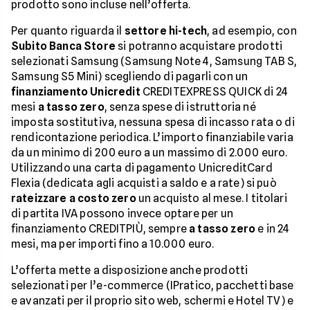
prodotto sono incluse nell’offerta.
Per quanto riguarda il
settore hi-tech
, ad esempio, con
Subito Banca Store
si potranno acquistare prodotti
selezionati Samsung (Samsung Note 4, Samsung TAB S,
Samsung S5 Mini) scegliendo di pagarli con un
finanziamento Unicredit
CREDITEXPRESS QUICK di 24
mesi
a tasso zero
, senza spese di istruttoria né
imposta sostitutiva, nessuna spesa di incasso rata o di
rendicontazione periodica. L’importo finanziabile varia
da un minimo di 200 euro a un massimo di 2.000 euro.
Utilizzando una carta di pagamento UnicreditCard
Flexia (dedicata agli acquisti a saldo e a rate) si può
rateizzare a costo zero
un acquisto al mese. I titolari
di partita IVA possono invece optare per un
finanziamento CREDITPIÙ, sempre
a tasso zero
e in 24
mesi, ma per importi fino a 10.000 euro.
L’offerta mette a disposizione anche prodotti
selezionati per l’e-commerce (IPratico, pacchetti base
e avanzati per il proprio sito web, schermi e Hotel TV) e