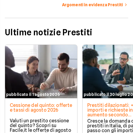
Argomenti in evidenza Prestiti
Ultime notizie Prestiti
pubblicato il 1 agosto 2026
pubblicato il 30 luglio 2
Cessione del quinto: offerte
Prestiti dilazionati:
e tassi di agosto 2026
importi e richieste in
aumento secondo
barometro CRIF
Valuti un prestito cessione
Cresce la domanda 
del quinto? Scopri su
prestiti in Italia, di pa
Facile.it le offerte di agosto
passo con gli import