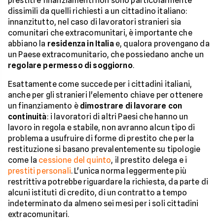
prestiti e finanziamenti non sono particolarmente
dissimili da quelli richiesti a un cittadino italiano:
innanzitutto, nel caso di lavoratori stranieri sia
comunitari che extracomunitari, è importante che
abbiano la
residenza in Italia
e, qualora provengano da
un Paese extracomunitario, che possiedano anche un
regolare permesso di soggiorno
.
Esattamente come succede per i cittadini italiani,
anche per gli stranieri l'elemento chiave per ottenere
un finanziamento è
dimostrare di lavorare con
continuità
: i lavoratori di altri Paesi che hanno un
lavoro in regola e stabile, non avranno alcun tipo di
problema a usufruire di forme di prestito che per la
restituzione si basano prevalentemente su tipologie
come la
cessione del quinto
, il prestito delega e i
prestiti personali
. L'unica norma leggermente più
restrittiva potrebbe riguardare la richiesta, da parte di
alcuni istituti di credito, di un contratto a tempo
indeterminato da almeno sei mesi per i soli cittadini
extracomunitari.