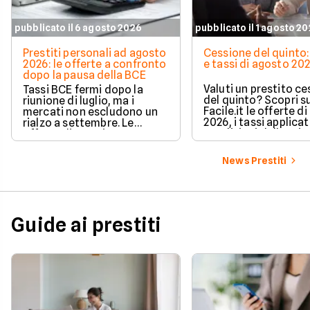
pubblicato il 6 agosto 2026
pubblicato il 1 agosto 2
Prestiti personali ad agosto
Cessione del quinto:
2026: le offerte a confronto
e tassi di agosto 20
dopo la pausa della BCE
Valuti un prestito c
Tassi BCE fermi dopo la
del quinto? Scopri s
riunione di luglio, ma i
Facile.it le offerte d
mercati non escludono un
2026, i tassi applicati
rialzo a settembre. Le
condizioni delle prin
offerte di prestito
soluzioni disponibili.
personale di agosto 2026 su
Facile.it a confronto.
News Prestiti
Guide ai prestiti