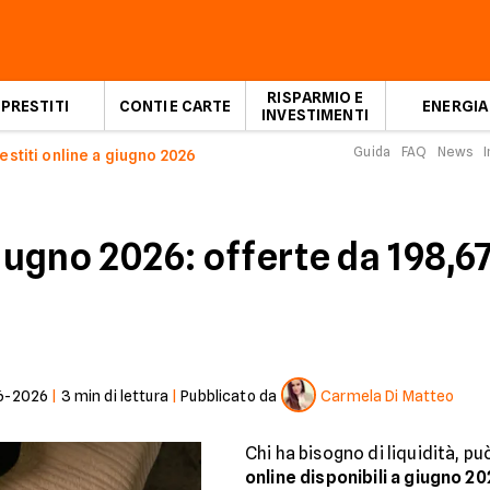
RISPARMIO E
PRESTITI
CONTI E CARTE
ENERGIA
INVESTIMENTI
Guida
FAQ
News
I
estiti online a giugno 2026
giugno 2026: offerte da 198,
6-2026
|
3
min di lettura
|
Pubblicato da
Carmela Di Matteo
Chi ha bisogno di liquidità, p
online disponibili a giugno 2