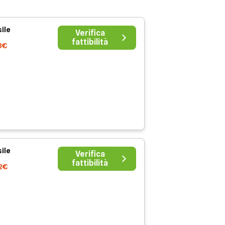
ile
Verifica
fattibilità
8€
ile
Verifica
fattibilità
2€