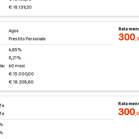
€ 18.139,20
Rata mens
Agos
300
Prestito Personale
,
6,85%
8,21%
to:
60 mesi
€ 15.000,00
€ 18.208,80
Rata mens
Te
300
Te
,
0%
4%