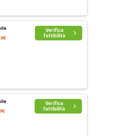
ile
Verifica
fattibilità
33€
ile
Verifica
fattibilità
57€