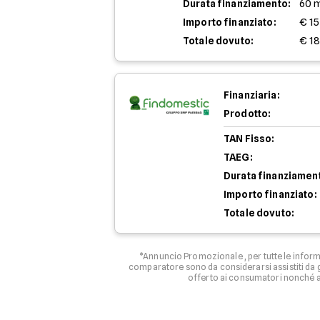
Durata finanziamento:
60 
Importo finanziato:
€ 1
Totale dovuto:
€ 18
Finanziaria:
Prodotto:
TAN Fisso:
TAEG:
Durata finanziamen
Importo finanziato:
Totale dovuto:
*Annuncio Promozionale , per tutte le informa
comparatore sono da considerarsi assistiti da g
offerto ai consumatori nonché ag