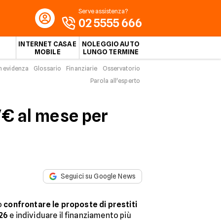
Serve assistenza?
02 5555 666
INTERNET CASA E
NOLEGGIO AUTO
MOBILE
LUNGO TERMINE
n evidenza
Glossario
Finanziarie
Osservatorio
Parola all'esperto
67€ al mese per
Seguici su Google News
uò
confrontare le proposte di prestiti
026
e individuare il finanziamento più