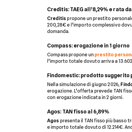
Creditis: TAEG all’8,29% e rata d
Creditis
propone un prestito personale 
200,28€ e l’importo complessivo dovuto 
domanda.
Compass: erogazione in 1 giorno
Compass propone un
prestito person
l’importo totale dovuto arriva a 13.602
Findomestic: prodotto suggerito 
Nella simulazione di giugno 2026,
Find
erogazione. L’offerta prevede TAN fiss
con erogazione indicata in 2 giorni.
Agos: TAN fisso al 6,89%
Agos
presenta il TAN fisso più basso tr
e importo totale dovuto di 12.214€. Anc