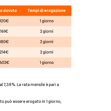
o dovuto
Tempi di erogazione
.920€
1 giorno
.161€
2 giorni
.180€
2 giorni
.214€
2 giorni
.602€
1 giorno
 7,38%. La rata mensile è pari a
ito può essere erogato in 1 giorno,