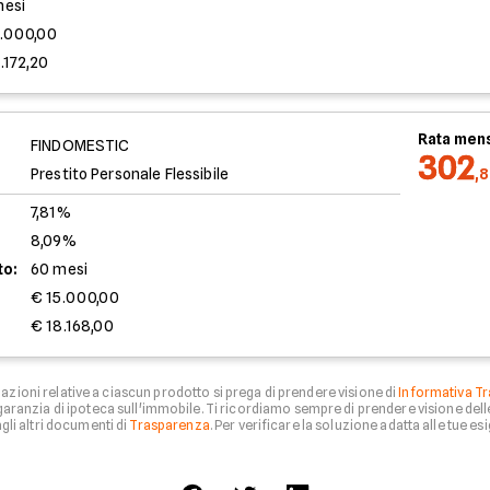
mesi
5.000,00
.172,20
Rata mens
FINDOMESTIC
302
Prestito Personale Flessibile
,
7,81%
8,09%
to:
60 mesi
€ 15.000,00
€ 18.168,00
zioni relative a ciascun prodotto si prega di prendere visione di
Informativa Tr
aranzia di ipoteca sull'immobile. Ti ricordiamo sempre di prendere visione del
li altri documenti di
Trasparenza
. Per verificare la soluzione adatta alle tue esi