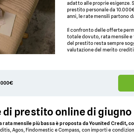
adatto alle proprie esigenze. S
prestito personale da 10.000€ p
anni, le rate mensili partono d
Il confronto delle offerte pe
totale dovuto, rata mensile e
del prestito resta sempre sogget
valutazione del merito crediti
00.000€
e di prestito online di giugn
la rata mensile più bassa è proposta da Younited Credit, c
ditis, Agos, Findomestic e Compass, con importi e condizioni