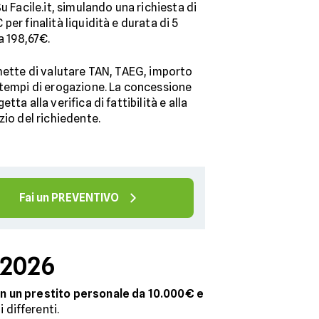
u Facile.it, simulando una richiesta di
er finalità liquidità e durata di 5
a 198,67€.
rmette di valutare TAN, TAEG, importo
 tempi di erogazione. La concessione
ta alla verifica di fattibilità e alla
zio del richiedente.
Fai un PREVENTIVO
o 2026
on un prestito personale da 10.000€ e
 differenti.