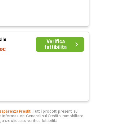
ile
Verifica
fattibilità
80€
asparenza Prestiti
. Tutti i prodotti presenti sul
le Informazioni Generali sul Credito Immobiliare
genze clicca su verifica fattibilità