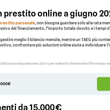
 prestito online a giugno 2
 prestito personale
, non bisogna guardare solo alla rata men
sivo del finanziamento, l’importo totale dovuto e i tempi d
 gestire meglio il bilancio mensile, mentre un TAEG più conte
tivo, confrontare più soluzioni online aiuta a individuare l’o
pubblicazione di questa news. Scorri per vedere le offerte e le tariffe in tempo re
00.000€
enti da 15.000€