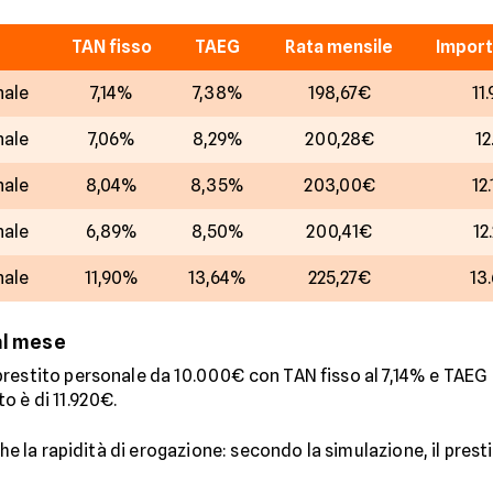
TAN fisso
TAEG
Rata mensile
Import
nale
7,14%
7,38%
198,67€
11
nale
7,06%
8,29%
200,28€
12
nale
8,04%
8,35%
203,00€
12
nale
6,89%
8,50%
200,41€
12
nale
11,90%
13,64%
225,27€
13
al mese
restito personale da 10.000€ con TAN fisso al 7,14% e TAEG al
o è di 11.920€.
che la rapidità di erogazione: secondo la simulazione, il prest