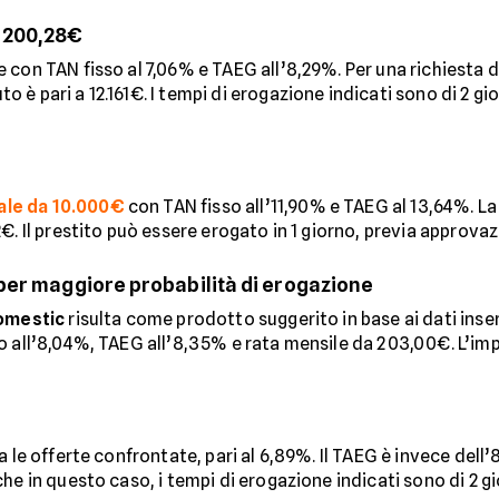
a 200,28€
con TAN fisso al 7,06% e TAEG all’8,29%. Per una richiesta d
è pari a 12.161€. I tempi di erogazione indicati sono di 2 gi
ale da 10.000€
con TAN fisso all’11,90% e TAEG al 13,64%. La
€. Il prestito può essere erogato in 1 giorno, previa approvaz
per maggiore probabilità di erogazione
omestic
risulta come prodotto suggerito in base ai dati inser
o all’8,04%, TAEG all’8,35% e rata mensile da 203,00€. L’imp
a le offerte confrontate, pari al 6,89%. Il TAEG è invece del
he in questo caso, i tempi di erogazione indicati sono di 2 gi