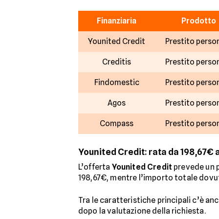
Finanziaria
Prodotto
Younited Credit
Prestito perso
Creditis
Prestito perso
Findomestic
Prestito perso
Agos
Prestito perso
Compass
Prestito perso
Younited Credit: rata da 198,67€ 
L’offerta
Younited Credit
prevede un p
198,67€, mentre l’importo totale dovut
Tra le caratteristiche principali c’è an
dopo la valutazione della richiesta.