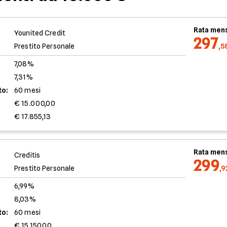
Rata mens
Younited Credit
297
Prestito Personale
,5
7,08%
7,31%
to:
60 mesi
€ 15.000,00
€ 17.855,13
Rata mens
Creditis
299
Prestito Personale
,9
6,99%
8,03%
to:
60 mesi
€ 15.150,00