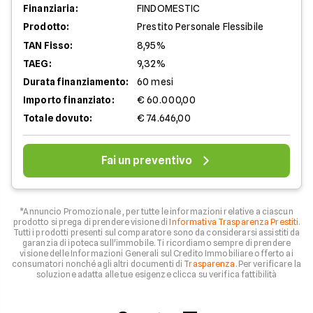
Finanziaria:
FINDOMESTIC
Prodotto:
Prestito Personale Flessibile
TAN Fisso:
8,95%
TAEG:
9,32%
Durata finanziamento:
60 mesi
Importo finanziato:
€ 60.000,00
Totale dovuto:
€ 74.646,00
Fai un preventivo
*Annuncio Promozionale , per tutte le informazioni relative a ciascun
prodotto si prega di prendere visione di
Informativa Trasparenza Prestiti
.
Tutti i prodotti presenti sul comparatore sono da considerarsi assistiti da
garanzia di ipoteca sull'immobile. Ti ricordiamo sempre di prendere
visione delle Informazioni Generali sul Credito Immobiliare offerto ai
consumatori nonché agli altri documenti di
Trasparenza
. Per verificare la
soluzione adatta alle tue esigenze clicca su verifica fattibilità