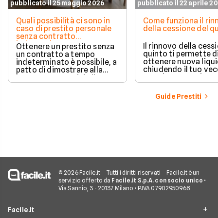
pubblicato il 25 maggio 2026
pubblicato il 22 aprile 2
Quali possibilità ci sono in
Come funziona il ri
caso di prestito personale
della cessione del q
senza contratto
indeterminato
Il rinnovo della cess
Ottenere un prestito senza
quinto ti permette d
un contratto a tempo
ottenere nuova liqui
indeterminato è possibile, a
chiudendo il tuo ve
patto di dimostrare alla
prestito per aprirne 
banca una capacità di
vantaggioso.
rimborso solida e costante.
Scopri quali sono i requisiti
Guide Prestiti
necessari, come le banche
valutano il tuo profilo e
quali strategie puoi
adottare per aumentare le
tue possibilità di successo.
© 2026 Facile.it
Tutti i diritti riservati
Facile.it è un
servizio offerto da
Facile.it S.p.A. con socio unico
•
Via Sannio, 3 - 20137 Milano • P.IVA 07902950968
Facile.it