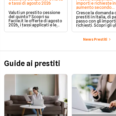
e tassi di agosto 2026
importi e richieste in
aumento secondo
barometro CRIF
Valuti un prestito cessione
Cresce la domanda 
del quinto? Scopri su
prestiti in Italia, di pa
Facile.it le offerte di agosto
passo con gli import
2026, i tassi applicati e le
richiesti. Scopri gli u
condizioni delle principali
dati del CRIF su Facile
soluzioni disponibili.
News Prestiti
Guide ai prestiti