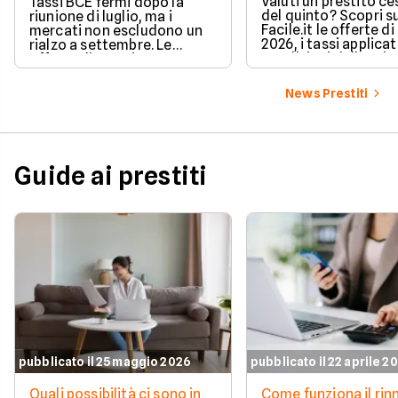
Valuti un prestito c
Tassi BCE fermi dopo la
del quinto? Scopri s
riunione di luglio, ma i
Facile.it le offerte d
mercati non escludono un
2026, i tassi applicati
rialzo a settembre. Le
condizioni delle prin
offerte di prestito
soluzioni disponibili.
personale di agosto 2026 su
Facile.it a confronto.
News Prestiti
Guide ai prestiti
pubblicato il 25 maggio 2026
pubblicato il 22 aprile 2
Quali possibilità ci sono in
Come funziona il ri