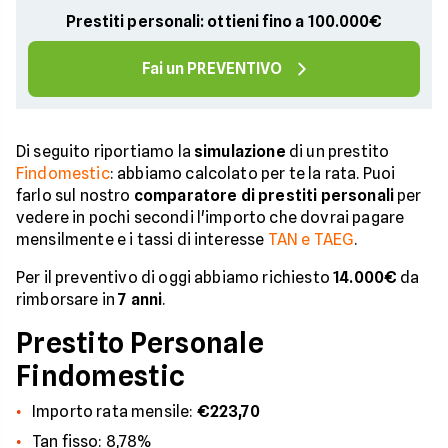
Prestiti personali: ottieni fino a 100.000€
Fai un PREVENTIVO
Di seguito riportiamo la
simulazione
di un prestito
Findomestic
: abbiamo calcolato per te la rata. Puoi
farlo sul nostro
comparatore di prestiti personali
per
vedere in pochi secondi l'importo che dovrai pagare
mensilmente e i tassi di interesse
TAN e TAEG
.
Per il preventivo di oggi abbiamo richiesto
14.000€
da
rimborsare in
7 anni
.
Prestito Personale
Findomestic
Importo rata mensile:
€223,70
Tan fisso: 8,78%