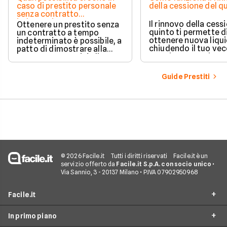
caso di prestito personale
della cessione del q
senza contratto
indeterminato
Il rinnovo della cess
Ottenere un prestito senza
quinto ti permette d
un contratto a tempo
ottenere nuova liqui
indeterminato è possibile, a
chiudendo il tuo ve
patto di dimostrare alla
prestito per aprirne 
banca una capacità di
vantaggioso.
rimborso solida e costante.
Scopri quali sono i requisiti
Guide Prestiti
necessari, come le banche
valutano il tuo profilo e
quali strategie puoi
adottare per aumentare le
tue possibilità di successo.
© 2026 Facile.it
Tutti i diritti riservati
Facile.it è un
servizio offerto da
Facile.it S.p.A. con socio unico
•
Via Sannio, 3 - 20137 Milano • P.IVA 07902950968
Facile.it
In primo piano
Assicurazioni