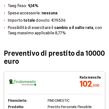
Taeg fisso:
9,14%
Spese accessorie:
nessuna
Importo
totale
dovuto: €19.536
Possibilità di esercitare il
cambio o il salto rata
, con
Taeg massimo applicabile 8,77%
Preventivo di prestito da 10000
euro
Rata mensile
102
,00€
Finanziaria:
FINDOMESTIC
Prodotto:
Prestito Personale Flessibile