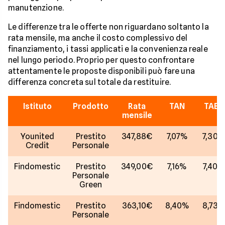
manutenzione.
Le differenze tra le offerte non riguardano soltanto la
rata mensile, ma anche il costo complessivo del
finanziamento, i tassi applicati e la convenienza reale
nel lungo periodo. Proprio per questo confrontare
attentamente le proposte disponibili può fare una
differenza concreta sul totale da restituire.
Istituto
Prodotto
Rata
TAN
TAEG
mensile
Younited
Prestito
347,88€
7,07%
7,30
Credit
Personale
Findomestic
Prestito
349,00€
7,16%
7,40%
Personale
Green
Findomestic
Prestito
363,10€
8,40%
8,73
Personale