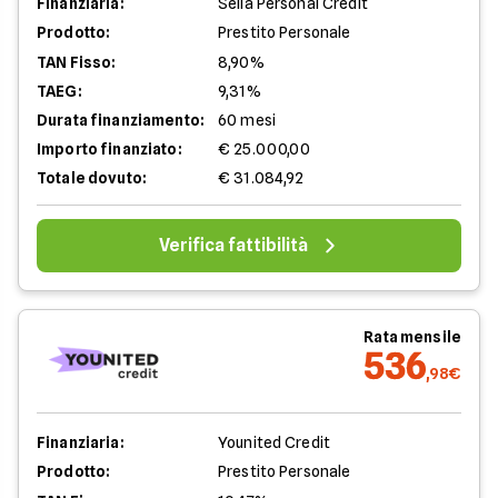
Finanziaria:
Sella Personal Credit
Prodotto:
Prestito Personale
TAN Fisso:
8,90%
TAEG:
9,31%
Durata finanziamento:
60 mesi
Importo finanziato:
€ 25.000,00
Totale dovuto:
€ 31.084,92
Verifica fattibilità
Rata mensile
536
,98€
Finanziaria:
Younited Credit
Prodotto:
Prestito Personale