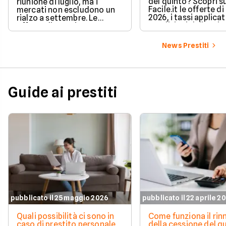
del quinto? Scopri s
riunione di luglio, ma i
Facile.it le offerte d
mercati non escludono un
2026, i tassi applicati
rialzo a settembre. Le
condizioni delle prin
offerte di prestito
soluzioni disponibili.
personale di agosto 2026 su
Facile.it a confronto.
News Prestiti
Guide ai prestiti
pubblicato il 25 maggio 2026
pubblicato il 22 aprile 2
Quali possibilità ci sono in
Come funziona il ri
caso di prestito personale
della cessione del q