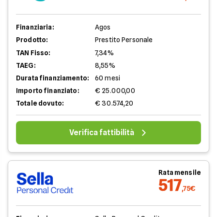
Finanziaria:
Agos
Prodotto:
Prestito Personale
TAN Fisso:
7,34%
TAEG:
8,55%
Durata finanziamento:
60 mesi
Importo finanziato:
€ 25.000,00
Totale dovuto:
€ 30.574,20
Verifica fattibilità
Rata mensile
517
,75€