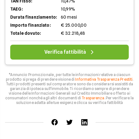
TAN Fisso:
10,47%
TAEG:
10,99%
Durata finanziamento:
60 mesi
Importo finanziato:
€ 25.000,00
Totale dovuto:
€ 32.218,48
Verifica fattibilità
*Annuncio Promozionale , per tutte le informazioni relative a ciascun
prodotto si prega di prendere visione di
Informativa Trasparenza Prestiti
.
Tutti i prodotti presenti sul comparatore sono da considerarsi assistiti da
garanzia di ipoteca sull'immobile. Ti ricordiamo sempre di prendere
visione delle Informazioni Generali sul Credito Immobiliare offerto ai
consumatori nonché agli altri documenti di
Trasparenza
. Per verificare la
soluzione adatta alle tue esigenze clicca su verifica fattibilità