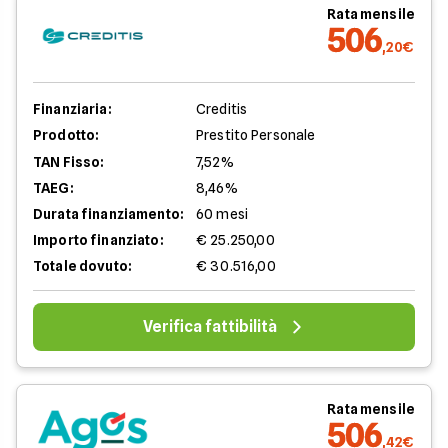
Rata mensile
506
,20€
Finanziaria:
Creditis
Prodotto:
Prestito Personale
TAN Fisso:
7,52%
TAEG:
8,46%
Durata finanziamento:
60 mesi
Importo finanziato:
€ 25.250,00
Totale dovuto:
€ 30.516,00
Verifica fattibilità
Rata mensile
506
,42€