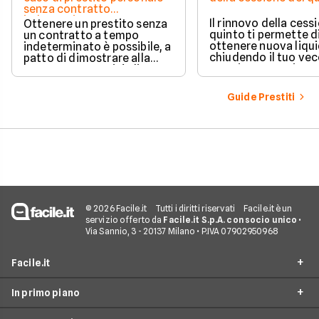
senza contratto
indeterminato
Il rinnovo della cess
Ottenere un prestito senza
quinto ti permette d
un contratto a tempo
ottenere nuova liqui
indeterminato è possibile, a
chiudendo il tuo ve
patto di dimostrare alla
prestito per aprirne 
banca una capacità di
vantaggioso.
rimborso solida e costante.
Scopri quali sono i requisiti
Guide Prestiti
necessari, come le banche
valutano il tuo profilo e
quali strategie puoi
adottare per aumentare le
tue possibilità di successo.
© 2026 Facile.it
Tutti i diritti riservati
Facile.it è un
servizio offerto da
Facile.it S.p.A. con socio unico
•
Via Sannio, 3 - 20137 Milano • P.IVA 07902950968
Facile.it
In primo piano
Assicurazioni