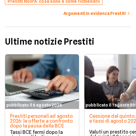
Prestiti NoiPA: cosa sono e come richiederli
Argomenti in evidenza Prestiti
Ultime notizie Prestiti
pubblicato il 6 agosto 2026
pubblicato il 1 agosto 2
Prestiti personali ad agosto
Cessione del quinto:
2026: le offerte a confronto
e tassi di agosto 20
dopo la pausa della BCE
Valuti un prestito c
Tassi BCE fermi dopo la