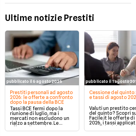
Ultime notizie Prestiti
pubblicato il 6 agosto 2026
pubblicato il 1 agosto 2
Prestiti personali ad agosto
Cessione del quinto:
2026: le offerte a confronto
e tassi di agosto 20
dopo la pausa della BCE
Valuti un prestito c
Tassi BCE fermi dopo la
del quinto? Scopri s
riunione di luglio, ma i
Facile.it le offerte d
mercati non escludono un
2026, i tassi applicati
rialzo a settembre. Le
condizioni delle prin
offerte di prestito
soluzioni disponibili.
personale di agosto 2026 su