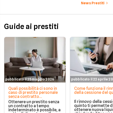
Facile.it a confronto.
News Prestiti
Guide ai prestiti
pubblicato il 25 maggio 2026
pubblicato il 22 aprile 2
Quali possibilità ci sono in
Come funziona il ri
caso di prestito personale
della cessione del q
senza contratto
indeterminato
Il rinnovo della cess
Ottenere un prestito senza
quinto ti permette d
un contratto a tempo
ottenere nuova liqui
indeterminato è possibile, a