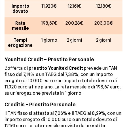
Importo
11.920€
12.161€
12.180€
dovuto
Rata
198,67€
200,28€
203,00€
2
mensile
Tempi
1 giorno
2 giorni
2 giorni
erogazione
Younited Credit – Prestito Personale
L'offerta di
prestito Younited Credit
prevede un TAN
fisso del 7,14% e un TAEG del 7,38%, con un importo
erogato di 10.000 euro e un importo totale dovuto di
11.920 euro a fine piano. La rata mensile è di 198,67 euro,
su un'erogazione prevista in 1 giorno.
Creditis – Prestito Personale
Il TAN fisso si attesta al 7,06% e il TAEG al 8,29%, con un
importo erogato di 10.000 euro e un totale dovuto di
12.161 euro. La rata mensile prevista dal
prestito