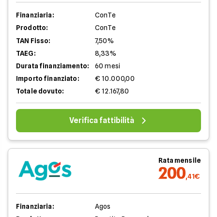
Finanziaria:
ConTe
Prodotto:
ConTe
TAN Fisso:
7,50%
TAEG:
8,33%
Durata finanziamento:
60 mesi
Importo finanziato:
€ 10.000,00
Totale dovuto:
€ 12.167,80
Verifica fattibilità
Rata mensile
200
,41€
Finanziaria:
Agos