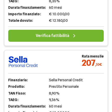
TAEG:
8,35%
Durata finanziamento:
60 mesi
Importo finanziato:
€ 10.000,00
Totale dovuto:
€ 12.180,00
Verifica fattibilità
Rata mensile
207
,10€
Finanziaria:
Sella Personal Credit
Prodotto:
Prestito Personale
TAN Fisso:
8,90%
TAEG:
9,36%
Durata finanziamento:
60 mesi