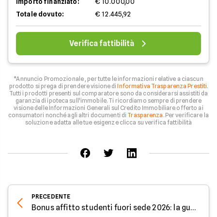
Importo finanziato:
€ 10.000,00
Totale dovuto:
€ 12.445,92
Verifica fattibilità
*Annuncio Promozionale , per tutte le informazioni relative a ciascun
prodotto si prega di prendere visione di
Informativa Trasparenza Prestiti
.
Tutti i prodotti presenti sul comparatore sono da considerarsi assistiti da
garanzia di ipoteca sull'immobile. Ti ricordiamo sempre di prendere
visione delle Informazioni Generali sul Credito Immobiliare offerto ai
consumatori nonché agli altri documenti di
Trasparenza
. Per verificare la
soluzione adatta alle tue esigenze clicca su verifica fattibilità
PRECEDENTE
Bonus affitto studenti fuori sede 2026: la guida per non sbagliare scelta