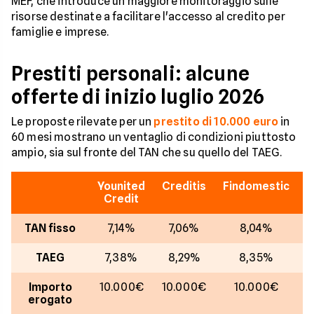
MEF, che introduce un maggiore monitoraggio sulle
risorse destinate a facilitare l'accesso al credito per
famiglie e imprese.
Prestiti personali: alcune
offerte di inizio luglio 2026
Le proposte rilevate per un
prestito di 10.000 euro
in
60 mesi mostrano un ventaglio di condizioni piuttosto
ampio, sia sul fronte del TAN che su quello del TAEG.
Younited
Creditis
Findomestic
Credit
TAN fisso
7,14%
7,06%
8,04%
TAEG
7,38%
8,29%
8,35%
Importo
10.000€
10.000€
10.000€
1
erogato