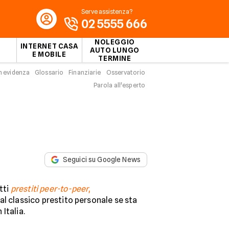
Serve assistenza?
02 5555 666
NOLEGGIO
INTERNET CASA
AUTO LUNGO
E MOBILE
TERMINE
n evidenza
Glossario
Finanziarie
Osservatorio
Parola all'esperto
Seguici su Google News
tti
prestiti peer-to-peer
,
l classico prestito personale se sta
Italia.