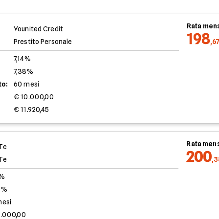
Rata mens
Younited Credit
198
Prestito Personale
,6
7,14%
7,38%
to:
60 mesi
€ 10.000,00
€ 11.920,45
Rata mens
Te
200
Te
,
0%
3%
mesi
0.000,00