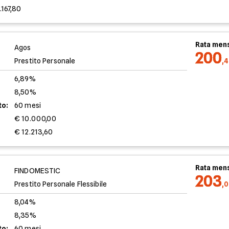
.167,80
Rata mens
Agos
200
Prestito Personale
,
6,89%
8,50%
to:
60 mesi
€ 10.000,00
€ 12.213,60
Rata mens
FINDOMESTIC
203
Prestito Personale Flessibile
,
8,04%
8,35%
to:
60 mesi