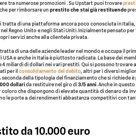
iere tra numerose promozioni . Su Upstart puoi trovare
prest
nche per rimborsare un
prestito che stai già restituendo
pre
Si tratta di una piattaforma ancora poco conosciuta in Italia, 
el Regno Unito e negli Stati Uniti. Inizialmente pensato per f
pri servizi anche alla clientela privata.
 tratta di una delle aziende leader nel mondo e occupa il pri
i USA e anche in Italia è piuttosto radicata. La base dei memb
 miliardi di dollari nei vari prestiti. Qui si possono trovare 
ati per il
consolidamento del debito
, altri per i diversi mig
 A seconda della tipologia del finanziamento che si richiede è
.000 dollari
da restituire nel giro di
3/5 anni
. Anche in questo
Per coloro che dispongono di elevate quantità di denaro da inv
ono le porte a dei rendimenti abbastanza competitivi con tanto
tito da 10.000 euro