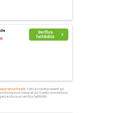
ile
Verifica
fattibilità
0€
asparenza Prestiti
. Tutti i prodotti presenti sul
le Informazioni Generali sul Credito Immobiliare
genze clicca su verifica fattibilità