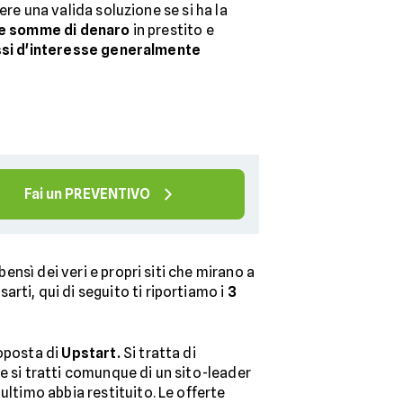
ere una valida soluzione se si ha la
le somme di denaro
in prestito e
ssi d'interesse generalmente
Fai un PREVENTIVO
ensì dei veri e propri siti che mirano a
rti, qui di seguito ti riportiamo i
3
roposta di
Upstart.
Si tratta di
e si tratti comunque di un sito-leader
ultimo abbia restituito. Le offerte