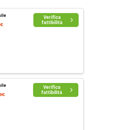
ile
Verifica
fattibilità
7€
ile
Verifica
fattibilità
38€