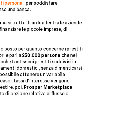
iti personali
per soddisfare
sso una banca.
ma si tratta di un leader tra le aziende
inanziare le piccole imprese, di
mo posto per quanto concerne i prestiti
ri è pari a
250.000 persone
che nel
anche tantissimi prestiti suddivisi in
lioramenti domestici, senza dimenticarsi
 possibile ottenere un variabile
 caso i tassi d'interesse vengono
estire, poi,
Prosper Marketplace
 di opzione relativa al flusso di