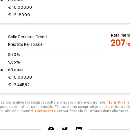
€ 10.000,00
€ 12.180,00
Rata mens
Sella Personal Credit
207
Prestito Personale
,1
8,90%
9,36%
to:
60 mesi
€ 10.000,00
€ 12.445,92
zioni relative a ciascun prodotto si prega di prendere visione di
Informativa Tr
aranzia di ipoteca sull'immobile. Ti ricordiamo sempre di prendere visione del
li altri documenti di
Trasparenza
. Per verificare la soluzione adatta alle tue esi