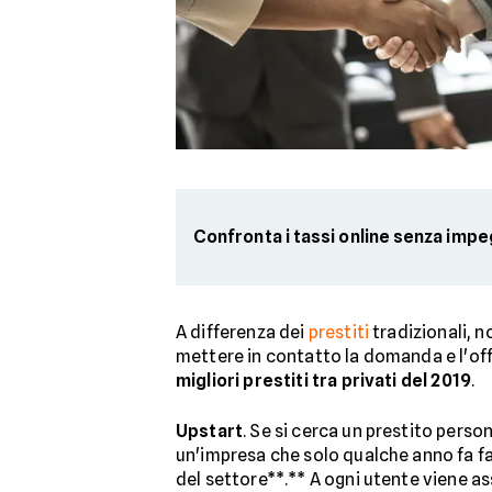
Confronta i tassi online senza imp
A differenza dei
prestiti
tradizionali, n
mettere in contatto la domanda e l'offe
migliori prestiti tra privati del 2019
.
Upstart
. Se si cerca un prestito pers
un'impresa che solo qualche anno fa fa
del settore**.** A ogni utente viene as