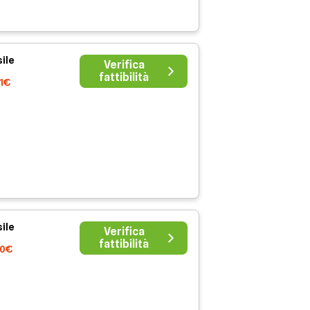
ile
Verifica
fattibilità
41€
ile
Verifica
fattibilità
00€