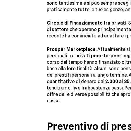
sono tantissime e si può sempre scegl
praticamente tutte le tue esigenze, a
Circolo di Finanziamento tra privati
. 
di settore che operano principalmente n
recente ha cominciato ad adattare i pro
Prosper Marketplace
. Attualmente si
personali tra privati
peer-to-peer
negl
corso del tempo hanno finanziato oltre 4
base alla loro finalità. Alcuni sono pens
dei prestiti personali a lungo termine.
quantitativo di denaro dai
2.000 ai 35
tenuti a dei livelli abbastanza bassi. 
offre delle diverse possibilità che apr
cassa.
Preventivo di pres