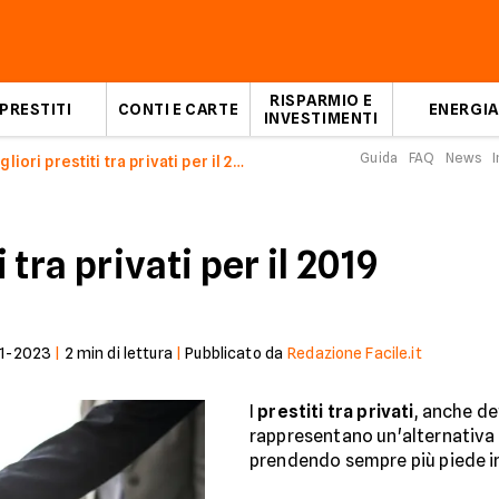
RISPARMIO E
PRESTITI
CONTI E CARTE
ENERGIA
INVESTIMENTI
Guida
FAQ
News
I
Migliori prestiti tra privati per il 2019
i tra privati per il 2019
1-2023
|
2
min di lettura
|
Pubblicato da
Redazione Facile.it
I
prestiti tra privati
, anche de
rappresentano un'alternativa a
prendendo sempre più piede in 