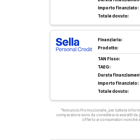
Importo finanziato:
Totale dovuto:
Finanziaria:
Prodotto:
TAN Fisso:
TAEG:
Durata finanziamen
Importo finanziato:
Totale dovuto:
*Annuncio Promozionale , per tutte le informa
comparatore sono da considerarsi assistiti da g
offerto ai consumatori nonché ag