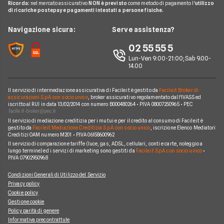
Ricorda:
nel mercato assicurativo
NON è previsto
come metodo di pagamento l'
utilizzo
Miglior Fornitore Gas
News
A2A
di ricariche postepay e pagamenti intestati a persone fisiche.
Glossario Gas e Luce
Chi siamo
Edison
Navigazione sicura:
Serve assistenza?
Notizie Luce e Gas
Perché scegliere Facile.it
Iren
02 55 55 5
Argomenti in evidenza Gas e Luce
Contatti
Optima
Lun-Ven 9:00-21:00; Sab 9.00-
14.00
Mappa del sito
Engie
Sorgenia
Il servizio di intermediazione assicurativa di Facile.it è gestito da
Facile.it Broker di
assicurazioni S.p.A. con socio unico
, broker assicurativo regolamentato dall'IVASS ed
iscritto al RUI in data 13/02/2014 con numero B000480264 • P.IVA 08007250965 • PEC
Fornitori Energetici
Il servizio di mediazione creditizia per i mutui e per il credito al consumo di Facile.it è
gestito da
Facile.it Mediazione Creditizia S.p.A. con socio unico
, iscrizione Elenco Mediatori
Creditizi OAM numero M201 • P.IVA 06158600962
Il servizio di comparazione tariffe (luce, gas, ADSL, cellulari, conti e carte, noleggio a
lungo termine) ed i servizi di marketing sono gestiti da
Facile.it S.p.A. con socio unico
•
P.IVA 07902950968
Condizioni Generali di Utilizzo del Servizio
Privacy policy
Cookie policy
Gestione cookie
Policy parità di genere
Informativa precontrattule