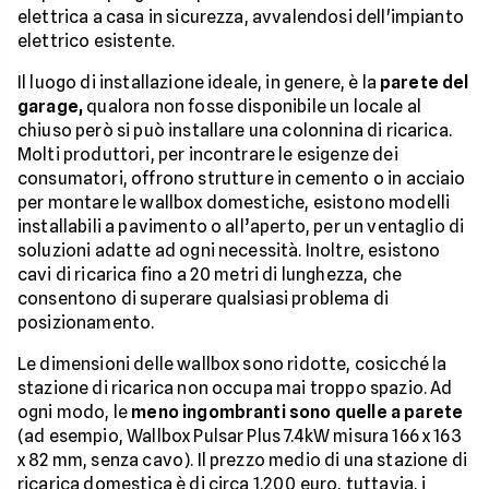
elettrica a casa in sicurezza, avvalendosi dell'impianto
elettrico esistente.
Il luogo di installazione ideale, in genere, è la
parete del
garage,
qualora non fosse disponibile un locale al
chiuso però si può installare una colonnina di ricarica.
Molti produttori, per incontrare le esigenze dei
consumatori, offrono strutture in cemento o in acciaio
per montare le wallbox domestiche, esistono modelli
installabili a pavimento o all’aperto, per un ventaglio di
soluzioni adatte ad ogni necessità. Inoltre, esistono
cavi di ricarica fino a 20 metri di lunghezza, che
consentono di superare qualsiasi problema di
posizionamento.
Le dimensioni delle wallbox sono ridotte, cosicché la
stazione di ricarica non occupa mai troppo spazio. Ad
ogni modo, le
meno ingombranti sono quelle a parete
(ad esempio, Wallbox Pulsar Plus 7.4kW misura 166 x 163
x 82 mm, senza cavo). Il prezzo medio di una stazione di
ricarica domestica è di circa 1.200 euro, tuttavia, i