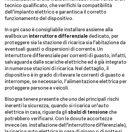
tecnico qualificato, che verifichi la compatibilità
dell'impianto elettrico e garantisca il corretto
funzionamento del dispositivo.
In ogni caso è consigliabile installare assieme alla
wallbox un
interruttore differenziale
dedicato, per
proteggere sia la stazione di ricarica sia l'abitazione da
eventuali guasti o dispersioni di corrente. Un
interruttore differenziale per correnti di guasto, infatti,
salvaguarda dalle scariche elettriche ed è già integrato
in numerose stazioni di ricarica. Nel dettaglio, il
dispositivo è in grado di rilevare le correnti di guasto e
interrompe, se necessario, l'alimentazione elettrica per
proteggere persone e veicoli.
Bisogna tenere presente che uno dei principali rischi
inerenti la sicurezza, quando si ricarica un’auto
elettrica in casa, riguarda gli
sbalzi di tensione
che
potrebbero verificarsi. Con le dovute accortezze
invece (es. installazione dell’interruttore differenziale),
la ricarica auto elettrica in casa di giorno o di notte si