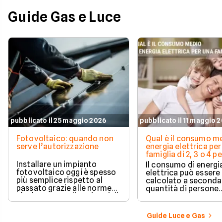
Guide Gas e Luce
pubblicato il 25 maggio 2026
pubblicato il 11 maggio 
Fotovoltaico: quando non
Qual è il consumo me
serve l’autorizzazione
energia elettrica per
famiglia di 2, 3 o 4 
Installare un impianto
Il consumo di energi
fotovoltaico oggi è spesso
elettrica può essere
più semplice rispetto al
calcolato a seconda
passato grazie alle norme
quantità di persone
che hanno ampliato i casi di
presenti all'interno d
edilizia libera.
determinato edifici
numerosi i fattori c
Guide Luce e Gas
influenzano questo 