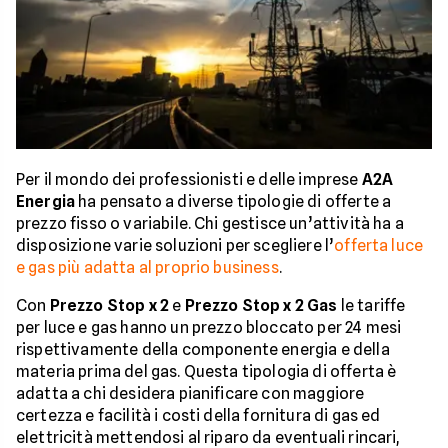
Per il mondo dei professionisti e delle imprese
A2A
Energia
ha pensato a diverse tipologie di offerte a
prezzo fisso o variabile. Chi gestisce un’attività ha a
disposizione varie soluzioni per scegliere l’
offerta luce
e gas più adatta al proprio business
.
Con
Prezzo Stop x 2
e
Prezzo Stop x 2 Gas
le tariffe
per luce e gas hanno un prezzo bloccato per 24 mesi
rispettivamente della componente energia e della
materia prima del gas. Questa tipologia di offerta è
adatta a chi desidera pianificare con maggiore
certezza e facilità i costi della fornitura di gas ed
elettricità mettendosi al riparo da eventuali rincari,