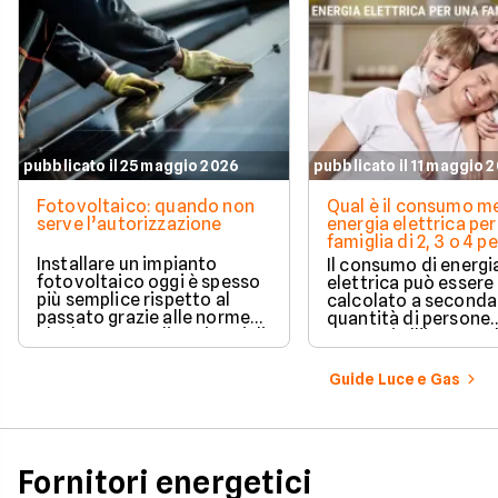
pubblicato il 25 maggio 2026
pubblicato il 11 maggio 
Fotovoltaico: quando non
Qual è il consumo me
serve l’autorizzazione
energia elettrica per
famiglia di 2, 3 o 4 
Installare un impianto
Il consumo di energi
fotovoltaico oggi è spesso
elettrica può essere
più semplice rispetto al
calcolato a seconda
passato grazie alle norme
quantità di persone
che hanno ampliato i casi di
presenti all'interno d
edilizia libera.
determinato edifici
numerosi i fattori c
Guide Luce e Gas
influenzano questo 
occorre tenerli in
considerazione per
effettuare una stim
coerente.
Fornitori energetici