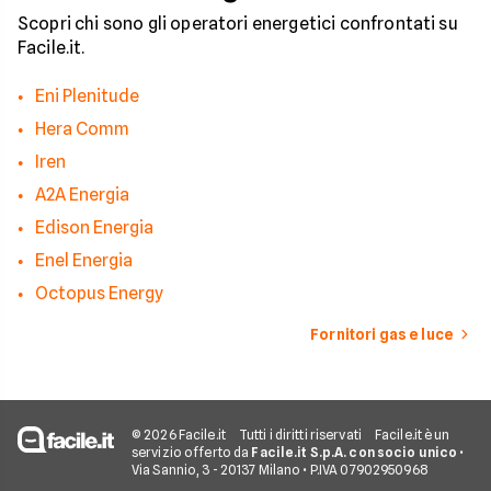
Scopri chi sono gli operatori energetici confrontati su
Facile.it.
Eni Plenitude
Hera Comm
Iren
A2A Energia
Edison Energia
Enel Energia
Octopus Energy
Fornitori gas e luce
© 2026 Facile.it
Tutti i diritti riservati
Facile.it è un
servizio offerto da
Facile.it S.p.A. con socio unico
•
Via Sannio, 3 - 20137 Milano • P.IVA 07902950968