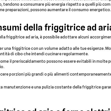
, tendono a consumare più energia rispetto a quelli più compa
cune preparazioni, possono aumentare il consumo energetico.
sumi della friggitrice ad ari
la friggitrice ad aria, è possibile adottare alcuni accorgiment
r una friggitrice con un volume adatto alle tue esigenze. M
uantità di cibo che intendi cucinare regolarmente.
come il preriscaldamento possono essere evitabili in molte pr
io.
ere porzioni più grandi o più alimenti contemporaneamente pu
a manutenzione e una pulizia costante della friggitrice ga