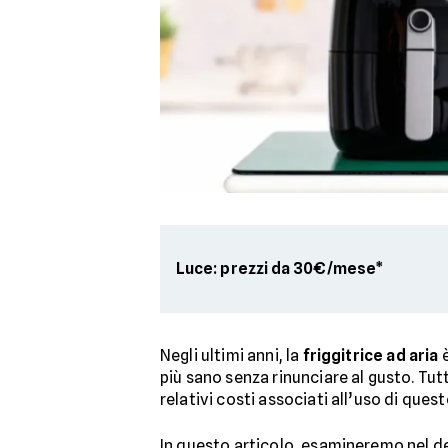
Luce: prezzi da 30€/mese*
Negli ultimi anni, la
friggitrice ad aria
è
più sano senza rinunciare al gusto. Tu
relativi costi associati all’uso di que
In questo articolo, esamineremo nel det