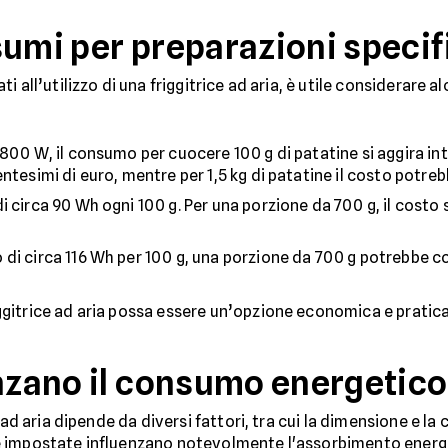
sumi per preparazioni speci
 all’utilizzo di una friggitrice ad aria, è utile considerare 
800 W, il consumo per cuocere 100 g di patatine si aggira in
ntesimi di euro, mentre per 1,5 kg di patatine il costo potreb
 circa 90 Wh ogni 100 g. Per una porzione da 700 g, il costo s
i circa 116 Wh per 100 g, una porzione da 700 g potrebbe co
itrice ad aria possa essere un’opzione economica e pratica p
enzano il consumo energetico
 ad aria dipende da diversi fattori, tra cui la dimensione e la 
 impostate influenzano notevolmente l'assorbimento energe