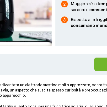
Maggiore è la
temp
2
saranno i
consumi
Rispetto alle friggit
3
consumano meno
 diventata un elettrodomestico molto apprezzato, soprattu
ttavia, un aspetto che suscita spesso curiosità e preoccupaz
sto apparecchio.
taglio quanto consuma una friggitrice ad aria, quali sono i f