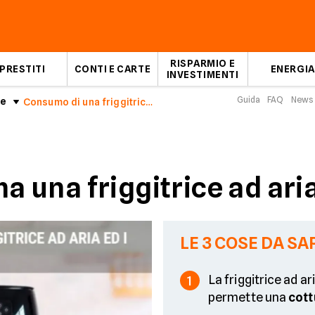
RISPARMIO E
PRESTITI
CONTI E CARTE
ENERGIA
INVESTIMENTI
Guida
FAQ
News
ce
Consumo di una friggitrice ad aria
una friggitrice ad aria 
LE 3 COSE DA SA
La friggitrice ad ar
1
permette una
cott