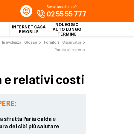
Serve assistenza?
02 55 55 777
NOLEGGIO
INTERNET CASA
AUTO LUNGO
E MOBILE
TERMINE
In evidenza
Glossario
Fornitori
Osservatorio
Parola all'esperto
e relativi costi
PERE:
ia
sfrutta l'aria calda
e
ura dei cibi più salutare