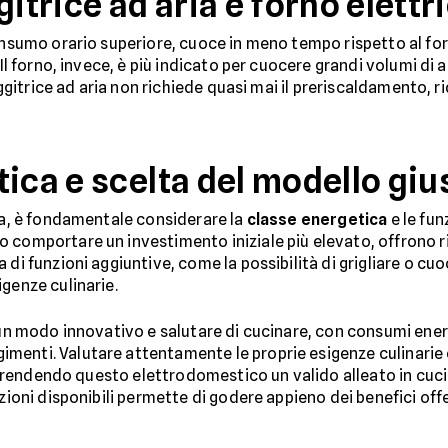
gitrice ad aria e forno elettr
onsumo orario superiore, cuoce in meno tempo rispetto al forn
 Il forno, invece, è più indicato per cuocere grandi volumi di 
riggitrice ad aria non richiede quasi mai il preriscaldamento,
ica e scelta del modello giu
ria, è fondamentale considerare la
classe energetica
e le fun
 comportare un investimento iniziale più elevato, offrono ri
di funzioni aggiuntive, come la possibilità di grigliare o cuo
genze culinarie.
o un modo innovativo e salutare di cucinare, con consumi ene
menti. Valutare attentamente le proprie esigenze culinarie 
tta, rendendo questo elettrodomestico un valido alleato in cu
nzioni disponibili permette di godere appieno dei benefici off