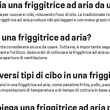
a una friggitrice ad aria da 
da per cuocere i cibi, riducendo l'uso di olio. La tradizionale 
riggitrice ad aria produce cibi più leggeri e con meno grassi r
 una friggitrice ad aria?
mente considerate sicure da usare. Tuttavia, è importante segui
te l’utilizzo. Assicurati di collocare la friggitrice ad aria s
le aperture di ventilazione.
rsi tipi di cibo in una frigg
ersi in una friggitrice ad aria, come patatine fritte, pollo, pe
 impostazioni di temperatura e di tempo di cottura in base al
ga una friggitrice ad aria p