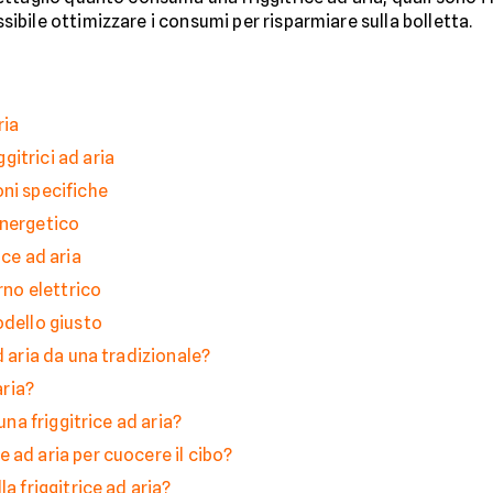
bile ottimizzare i consumi per risparmiare sulla bolletta.
ria
itrici ad aria
ni specifiche
energetico
ice ad aria
rno elettrico
odello giusto
d aria da una tradizionale?
aria?
una friggitrice ad aria?
 ad aria per cuocere il cibo?
a friggitrice ad aria?