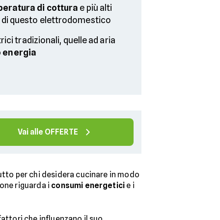
eratura di cottura
e più alti
di questo elettrodomestico
rici tradizionali, quelle ad aria
 energia
Vai alle OFFERTE
tto per chi desidera cucinare in modo
ione riguarda i
consumi energetici
e i
attori che influenzano il suo