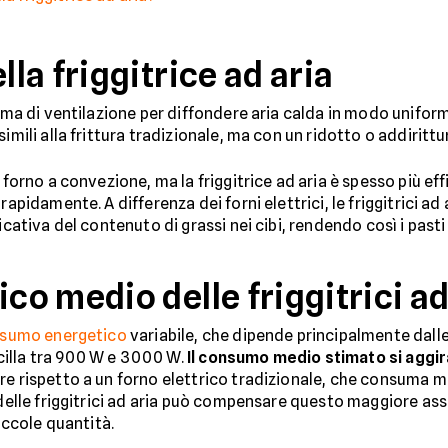
a friggitrice ad aria
tema di ventilazione per diffondere aria calda in modo unifo
mili alla frittura tradizionale, ma con un ridotto o addirittura
 forno a convezione, ma la friggitrice ad aria è spesso più ef
rapidamente. A differenza dei forni elettrici, le friggitrici a
icativa del contenuto di grassi nei cibi, rendendo così i pasti 
o medio delle friggitrici ad
sumo energetico
variabile, che dipende principalmente dall
cilla tra 900 W e 3000 W.
Il consumo medio stimato si aggira
re rispetto a un forno elettrico tradizionale, che consuma 
e delle friggitrici ad aria può compensare questo maggiore 
piccole quantità.