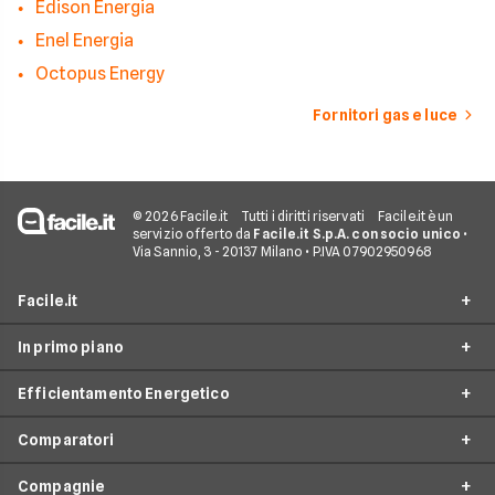
Edison Energia
Enel Energia
Octopus Energy
Fornitori gas e luce
© 2026 Facile.it
Tutti i diritti riservati
Facile.it è un
servizio offerto da
Facile.it S.p.A. con socio unico
•
Via Sannio, 3 - 20137 Milano • P.IVA 07902950968
Facile.it
In primo piano
Assicurazioni
Efficientamento Energetico
Prestiti
Facile Energia
Mutui
Comparatori
Offerte Luce e Gas
Impianto fotovoltaico
Internet Casa
Offerte Energia Elettrica
Compagnie
Caldaia a condensazione