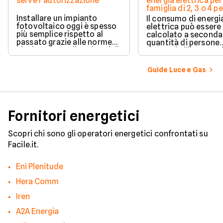
serve l’autorizzazione
energia elettrica per
famiglia di 2, 3 o 4 
Installare un impianto
Il consumo di energi
fotovoltaico oggi è spesso
elettrica può essere
più semplice rispetto al
calcolato a seconda
passato grazie alle norme
quantità di persone
che hanno ampliato i casi di
presenti all'interno d
edilizia libera.
determinato edifici
numerosi i fattori c
Guide Luce e Gas
influenzano questo 
occorre tenerli in
considerazione per
effettuare una stim
coerente.
Fornitori energetici
Scopri chi sono gli operatori energetici confrontati su
Facile.it.
Eni Plenitude
Hera Comm
Iren
A2A Energia