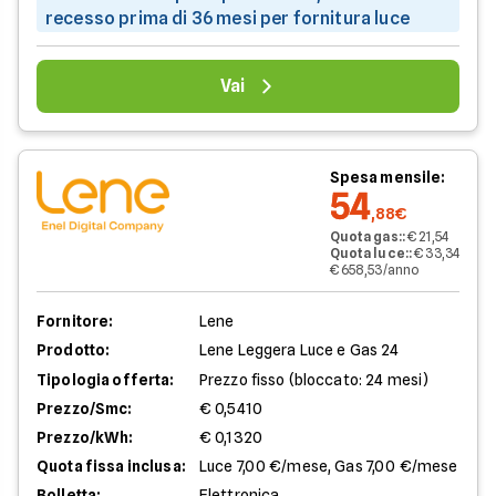
recesso prima di 36 mesi per fornitura luce
Vai
Spesa mensile:
54
,88€
Quota gas:
:
€ 21,54
Quota luce:
:
€ 33,34
€ 658,53/anno
Fornitore:
Lene
Prodotto:
Lene Leggera Luce e Gas 24
Tipologia offerta:
Prezzo fisso (bloccato: 24 mesi)
Prezzo/Smc:
€ 0,5410
Prezzo/kWh:
€ 0,1320
Quota fissa inclusa:
Luce 7,00 €/mese, Gas 7,00 €/mese
Bolletta:
Elettronica