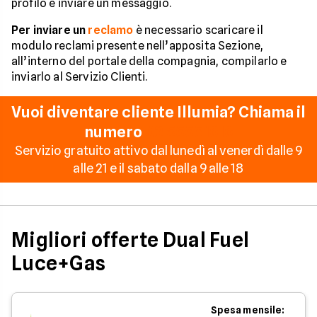
profilo e inviare un messaggio.
Per inviare un
reclamo
è necessario scaricare il
modulo reclami presente nell’apposita Sezione,
all’interno del portale della compagnia, compilarlo e
inviarlo al Servizio Clienti.
Vuoi diventare cliente Illumia? Chiama il
numero
02 55551616
Servizio gratuito attivo dal lunedì al venerdì dalle 9
alle 21 e il sabato dalla 9 alle 18
Migliori offerte Dual Fuel
Luce+Gas
Spesa mensile: