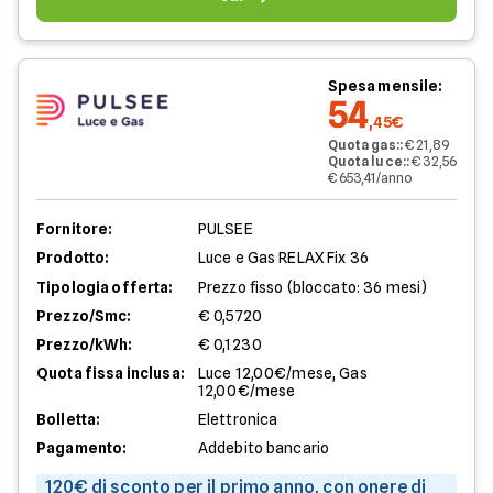
Spesa mensile:
54
,45€
Quota gas:
:
€ 21,89
Quota luce:
:
€ 32,56
€ 653,41/anno
Fornitore:
PULSEE
Prodotto:
Luce e Gas RELAX Fix 36
Tipologia offerta:
Prezzo fisso (bloccato: 36 mesi)
Prezzo/Smc:
€ 0,5720
Prezzo/kWh:
€ 0,1230
Quota fissa inclusa:
Luce 12,00€/mese, Gas
12,00€/mese
Bolletta:
Elettronica
Pagamento:
Addebito bancario
120€ di sconto per il primo anno, con onere di