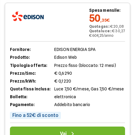
Spesa mensile:
50
,35€
Quota gas:
:
€ 20,08
Quota luce:
:
€ 30,27
€ 604,25/anno
Fornitore:
EDISON ENERGIA SPA
Prodotto:
Edison Web
Tipologia offerta:
Prezzo fisso (bloccato: 12 mesi)
Prezzo/Smc:
€ 0,6290
Prezzo/kWh:
€ 0,1220
Quota fissa inclusa:
Luce 7,50 €/mese, Gas 7,50 €/mese
Bolletta:
elettronica
Pagamento:
Addebito bancario
Fino a 52€ di sconto
Vai