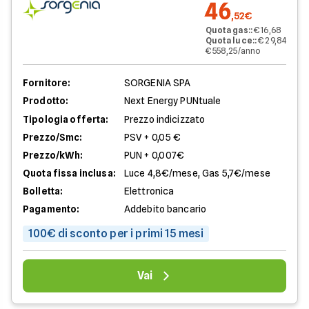
46
,52€
Quota gas:
:
€ 16,68
Quota luce:
:
€ 29,84
€ 558,25/anno
Fornitore:
SORGENIA SPA
Prodotto:
Next Energy PUNtuale
Tipologia offerta:
Prezzo indicizzato
Prezzo/Smc:
PSV + 0,05 €
Prezzo/kWh:
PUN + 0,007€
Quota fissa inclusa:
Luce 4,8€/mese, Gas 5,7€/mese
Bolletta:
Elettronica
Pagamento:
Addebito bancario
100€ di sconto per i primi 15 mesi
Vai