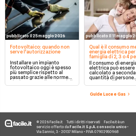
pubblicato il 25 maggio 2026
pubblicato il 11 maggio 
Fotovoltaico: quando non
Qual è il consumo me
serve l’autorizzazione
energia elettrica per
famiglia di 2, 3 o 4 
Installare un impianto
Il consumo di energi
fotovoltaico oggi è spesso
elettrica può essere
più semplice rispetto al
calcolato a seconda
passato grazie alle norme
quantità di persone
che hanno ampliato i casi di
presenti all'interno d
edilizia libera.
determinato edifici
numerosi i fattori c
Guide Luce e Gas
influenzano questo 
occorre tenerli in
considerazione per
effettuare una stim
coerente.
© 2026 Facile.it
Tutti i diritti riservati
Facile.it è un
servizio offerto da
Facile.it S.p.A. con socio unico
•
Via Sannio, 3 - 20137 Milano • P.IVA 07902950968