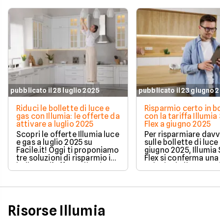
pubblicato il 28 luglio 2025
pubblicato il 23 giugno 
Riduci le bollette di luce e
Risparmio certo in b
gas con Illumia: le offerte da
con la tariffa Illumia
attivare a luglio 2025
Flex a giugno 2025
Scopri le offerte Illumia luce
Per risparmiare dav
e gas a luglio 2025 su
sulle bollette di luce
Facile.it! Oggi ti proponiamo
giugno 2025, Illumia
tre soluzioni di risparmio in
Flex si conferma una
bolletta: l’offerta Illumia
soluzioni più conveni
Dual Fuel e le rispettive
mercato.
offerte Solo luce e Solo gas
Illumia. Non attendere oltre:
ecco le tariffe e quanto
puoi risparmiare con Illumia.
Risorse Illumia