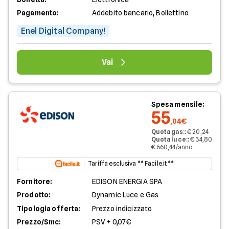
Pagamento:
Addebito bancario, Bollettino
Enel Digital Company!
Vai
Spesa mensile:
55
,04€
Quota gas:
:
€ 20,24
Quota luce:
:
€ 34,80
€ 660,44/anno
Tariffa esclusiva ** Facile.it **
Fornitore:
EDISON ENERGIA SPA
Prodotto:
Dynamic Luce e Gas
Tipologia offerta:
Prezzo indicizzato
Prezzo/Smc:
PSV + 0,07€