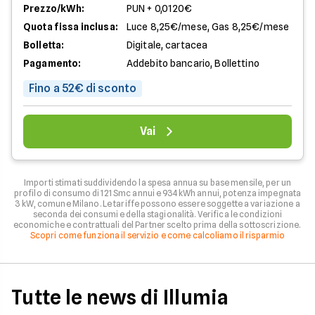
Prezzo/kWh:
PUN + 0,0120€
Quota fissa inclusa:
Luce 8,25€/mese, Gas 8,25€/mese
Bolletta:
Digitale, cartacea
Pagamento:
Addebito bancario, Bollettino
Fino a 52€ di sconto
Vai
Importi stimati suddividendo la spesa annua su base mensile, per un
profilo di consumo di 121 Smc annui e 934 kWh annui, potenza impegnata
3 kW, comune Milano. Le tariffe possono essere soggette a variazione a
seconda dei consumi e della stagionalità. Verifica le condizioni
economiche e contrattuali del Partner scelto prima della sottoscrizione.
Scopri come funziona il servizio e come calcoliamo il risparmio
Tutte le news di Illumia