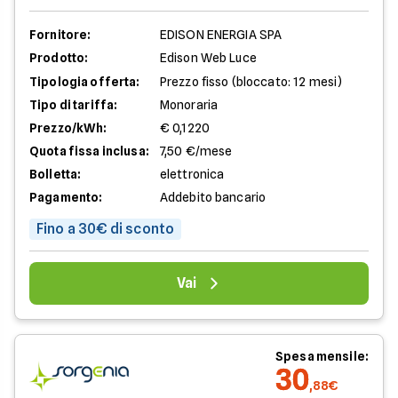
Fornitore:
EDISON ENERGIA SPA
Prodotto:
Edison Web Luce
Tipologia offerta:
Prezzo fisso (bloccato: 12 mesi)
Tipo di tariffa:
Monoraria
Prezzo/kWh:
€ 0,1220
Quota fissa inclusa:
7,50 €/mese
Bolletta:
elettronica
Pagamento:
Addebito bancario
Fino a 30€ di sconto
Vai
Spesa mensile:
30
,88€