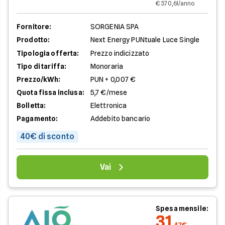
€ 370,61/anno
Fornitore:
SORGENIA SPA
Prodotto:
Next Energy PUNtuale Luce Single
Tipologia offerta:
Prezzo indicizzato
Tipo di tariffa:
Monoraria
Prezzo/kWh:
PUN + 0,007 €
Quota fissa inclusa:
5,7 €/mese
Bolletta:
Elettronica
Pagamento:
Addebito bancario
40€ di sconto
Vai
Spesa mensile:
31