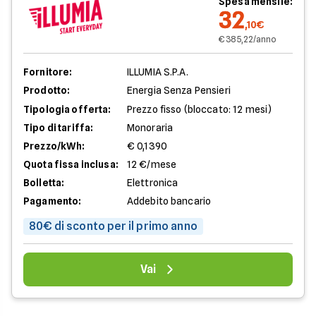
Spesa mensile:
32
,10€
€ 385,22/anno
Fornitore:
ILLUMIA S.P.A.
Prodotto:
Energia Senza Pensieri
Tipologia offerta:
Prezzo fisso (bloccato: 12 mesi)
Tipo di tariffa:
Monoraria
Prezzo/kWh:
€ 0,1390
Quota fissa inclusa:
12 €/mese
Bolletta:
Elettronica
Pagamento:
Addebito bancario
80€ di sconto per il primo anno
Vai