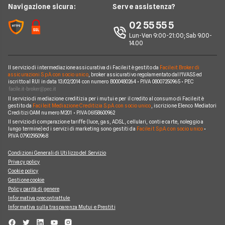
Edison
Navigazione sicura:
Serve assistenza?
Notizie Luce e Gas
Perché scegliere Facile.it
Iren
02 55 55 5
Argomenti in evidenza Gas e Luce
Contatti
Optima
Lun-Ven 9:00-21:00; Sab 9.00-
14.00
Mappa del sito
Engie
Sorgenia
Il servizio di intermediazione assicurativa di Facile.it è gestito da
Facile.it Broker di
assicurazioni S.p.A. con socio unico
, broker assicurativo regolamentato dall'IVASS ed
iscritto al RUI in data 13/02/2014 con numero B000480264 • P.IVA 08007250965 • PEC
Fornitori Energetici
Il servizio di mediazione creditizia per i mutui e per il credito al consumo di Facile.it è
gestito da
Facile.it Mediazione Creditizia S.p.A. con socio unico
, iscrizione Elenco Mediatori
Creditizi OAM numero M201 • P.IVA 06158600962
Il servizio di comparazione tariffe (luce, gas, ADSL, cellulari, conti e carte, noleggio a
lungo termine) ed i servizi di marketing sono gestiti da
Facile.it S.p.A. con socio unico
•
P.IVA 07902950968
Condizioni Generali di Utilizzo del Servizio
Privacy policy
Cookie policy
Gestione cookie
Policy parità di genere
Informativa precontrattule
Informativa sulla trasparenza Mutui e Prestiti