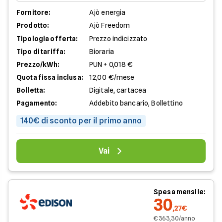
Fornitore:
Ajò energia
Prodotto:
Ajò Freedom
Tipologia offerta:
Prezzo indicizzato
Tipo di tariffa:
Bioraria
Prezzo/kWh:
PUN + 0,018 €
Quota fissa inclusa:
12,00 €/mese
Bolletta:
Digitale, cartacea
Pagamento:
Addebito bancario, Bollettino
140€ di sconto per il primo anno
Vai
Spesa mensile:
30
,27€
€ 363,30/anno