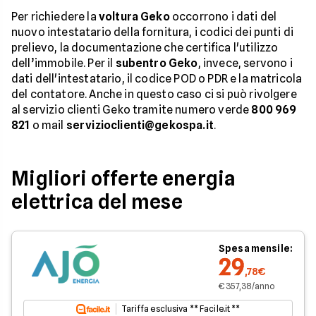
Per richiedere la
voltura Geko
occorrono i dati del
nuovo intestatario della fornitura, i codici dei punti di
prelievo, la documentazione che certifica l'utilizzo
dell’immobile. Per il
subentro Geko
, invece, servono i
dati dell'intestatario, il codice POD o PDR e la matricola
del contatore. Anche in questo caso ci si può rivolgere
al servizio clienti Geko tramite numero verde
800 969
821
o mail
servizioclienti@gekospa.it
.
Migliori offerte energia
elettrica del mese
Spesa mensile:
29
,78€
€ 357,38/anno
Tariffa esclusiva ** Facile.it **