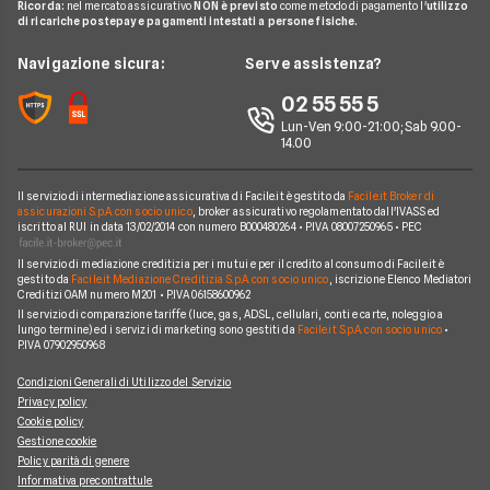
Ricorda:
nel mercato assicurativo
NON è previsto
come metodo di pagamento l'
utilizzo
Miglior Fornitore Gas
News
A2A
di ricariche postepay e pagamenti intestati a persone fisiche.
Glossario Gas e Luce
Chi siamo
Edison
Navigazione sicura:
Serve assistenza?
Notizie Luce e Gas
Perché scegliere Facile.it
Iren
02 55 55 5
Argomenti in evidenza Gas e Luce
Contatti
Optima
Lun-Ven 9:00-21:00; Sab 9.00-
14.00
Mappa del sito
Engie
Sorgenia
Il servizio di intermediazione assicurativa di Facile.it è gestito da
Facile.it Broker di
assicurazioni S.p.A. con socio unico
, broker assicurativo regolamentato dall'IVASS ed
iscritto al RUI in data 13/02/2014 con numero B000480264 • P.IVA 08007250965 • PEC
Fornitori Energetici
Il servizio di mediazione creditizia per i mutui e per il credito al consumo di Facile.it è
gestito da
Facile.it Mediazione Creditizia S.p.A. con socio unico
, iscrizione Elenco Mediatori
Creditizi OAM numero M201 • P.IVA 06158600962
Il servizio di comparazione tariffe (luce, gas, ADSL, cellulari, conti e carte, noleggio a
lungo termine) ed i servizi di marketing sono gestiti da
Facile.it S.p.A. con socio unico
•
P.IVA 07902950968
Condizioni Generali di Utilizzo del Servizio
Privacy policy
Cookie policy
Gestione cookie
Policy parità di genere
Informativa precontrattule