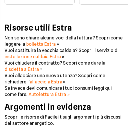
consiste nella modifica di
di questo particolar
intestazione di un
segmento di mercat
contratto luce o gas. Quali
Economy Web di Estr
sono i costi della voltura?
prezzo bloccato per 
Per saperlo, basta
e sottoscrivibile fino
conoscere gli oneri
marzo.
Risorse utili Estra
praticati dai principali
operatori.
Non sono chiare alcune voci della fattura? Scopri come
leggere la
bolletta Estra
»
Vuoi sostituire la vecchia caldaia? Scopri il servizio di
installazione caldaia Estra
»
Vuoi chiudere il contratto? Scopri come dare la
disdetta a Estra
»
Vuoi allacciare una nuova utenza? Scopri come
richiedere l'
allaccio a Estra
»
Se invece devi comunicare i tuoi consumi leggi qui
come fare:
Autolettura Estra »
Argomenti in evidenza
Scopri le risorse di Facile.it sugli argomenti più discussi
del settore energetico.