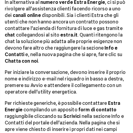
In alternativa al
numero verde Estra Energie
, ci si può
rivolgere all'assistenza clienti facendo ricorso a uno
dei
canali online
disponibili. Sia i clienti Estra che gli
utenti che non hanno ancora un contratto possono
contattare l'azienda di fornitura di luce e gas tramite
chat
collegandosi al sito
estra.it
. Quanti ritengono la
chat la soluzione più adatta alle proprie esigenze non
devono fare altro che raggiungere la sezione
Info e
Contatti
e, nella nuova pagina che si apre, fare clic su
Chatta con noi
.
Per iniziare la conversazione, devono inserire il proprio
nome e indirizzo e-mail nel riquadro in basso a destra,
premere su Avvio e attendere il collegamento con un
operatore dell'utility energetica.
Per richieste generiche, è possibile contattare
Estra
Energie
compilando un apposito
form di contatto
raggiungibile cliccando su
Scrivici
nella sezione Info e
Contatti del portale dell'azienda. Nella pagina che si
apre viene chiesto di inserire i propri dati nei campi