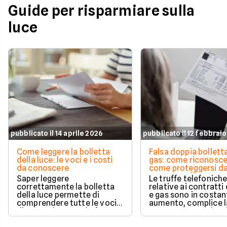
Guide per risparmiare sulla
luce
pubblicato il 14 aprile 2026
pubblicato il 12 febbrai
Come leggere la bolletta
Falsa doppia bolletta
della luce: le voci e i costi
gas: come riconoscer
da conoscere
come proteggersi d
questa truffa
Saper leggere
Le truffe telefonich
correttamente la bolletta
relative ai contratti 
della luce permette di
e gas sono in costan
comprendere tutte le voci
aumento, complice l
di spesa riportate in fattura.
crescente compless
Scopri come leggere la
delle normative e de