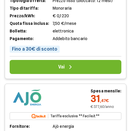
Tipologia offerta:
Prezzo fisso (bloccato: 12 mesi)
Tipo di tariffa:
Monoraria
Prezzo/kWh:
€ 0,1220
Quota fissa inclusa:
7,50 €/mese
Bolletta:
elettronica
Pagamento:
Addebito bancario
Fino a 30€ di sconto
Vai
Spesa mensile:
31
,47€
€ 377,60/anno
Tariffa esclusiva ** Facile.it **
Fornitore:
Ajò energia