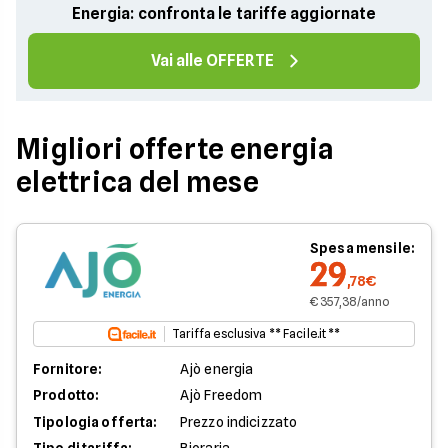
Energia: confronta le tariffe aggiornate
Vai alle OFFERTE
Migliori offerte energia
elettrica del mese
Spesa mensile:
29
,78€
€ 357,38/anno
Tariffa esclusiva ** Facile.it **
Fornitore:
Ajò energia
Prodotto:
Ajò Freedom
Tipologia offerta:
Prezzo indicizzato