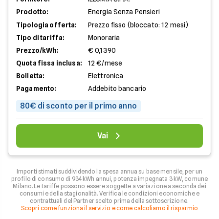
Prodotto:
Energia Senza Pensieri
Tipologia offerta:
Prezzo fisso (bloccato: 12 mesi)
Tipo di tariffa:
Monoraria
Prezzo/kWh:
€ 0,1390
Quota fissa inclusa:
12 €/mese
Bolletta:
Elettronica
Pagamento:
Addebito bancario
80€ di sconto per il primo anno
Vai
Importi stimati suddividendo la spesa annua su base mensile, per un
profilo di consumo di 934 kWh annui, potenza impegnata 3 kW, comune
Milano. Le tariffe possono essere soggette a variazione a seconda dei
consumi e della stagionalità. Verifica le condizioni economiche e
contrattuali del Partner scelto prima della sottoscrizione.
Scopri come funziona il servizio e come calcoliamo il risparmio