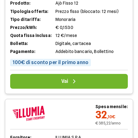
Prodotto:
Ajò Fisso 12
Tipologia offerta:
Prezzo fisso (bloccato: 12 mesi)
Tipo di tariffa:
Monoraria
Prezzo/kWh:
€ 0,1530
Quota fissa inclusa:
12 €/mese
Bolletta:
Digitale, cartacea
Pagamento:
Addebito bancario, Bollettino
100€ di sconto per il primo anno
Vai
Spesa mensile:
32
,10€
€ 385,22/anno
Fornitore:
ILLUMIA S.P.A.