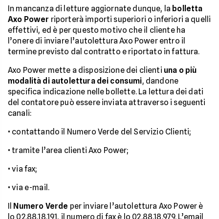
In mancanza di letture aggiornate dunque, la
bolletta
Axo Power
riporterà importi superiori o inferiori a quelli
effettivi, ed è per questo motivo che il cliente ha
l’onere di inviare l’autolettura Axo Power entro il
termine previsto dal contratto e riportato in fattura.
Axo Power mette a disposizione dei clienti
una o più
modalità di autolettura dei consumi
, dandone
specifica indicazione nelle bollette. La lettura dei dati
del contatore può essere inviata attraverso i seguenti
canali:
• contattando il Numero Verde del Servizio Clienti;
• tramite l’area clienti Axo Power;
• via fax;
• via e-mail.
Il
Numero Verde
per inviare l’autolettura Axo Power è
lo 02.88.18.191, il numero di fax è lo 02.88.18.979. L’email