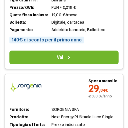
Tipo di tariffa:
Bioraria
Prezzo/kWh:
PUN + 0,018 €
Quota fissa inclusa:
12,00 €/mese
Bolletta:
Digitale, cartacea
Pagamento:
Addebito bancario, Bollettino
140€ di sconto per il primo anno
Vai
Spesa mensile:
29
,84€
€ 358,07/anno
Fornitore:
SORGENIA SPA
Prodotto:
Next Energy PUNtuale Luce Single
Tipologia offerta:
Prezzo indicizzato