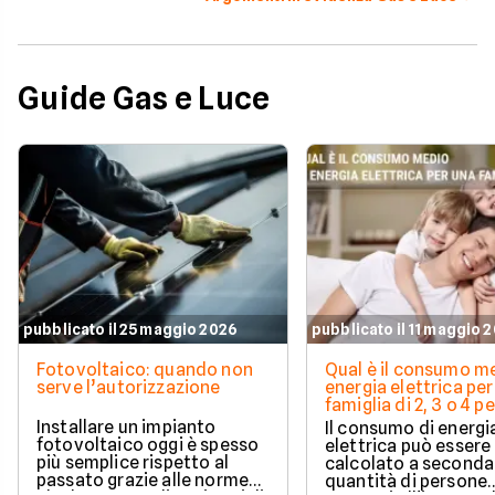
Guide Gas e Luce
pubblicato il 25 maggio 2026
pubblicato il 11 maggio 
Fotovoltaico: quando non
Qual è il consumo me
serve l’autorizzazione
energia elettrica per
famiglia di 2, 3 o 4 
Installare un impianto
Il consumo di energi
fotovoltaico oggi è spesso
elettrica può essere
più semplice rispetto al
calcolato a seconda
passato grazie alle norme
quantità di persone