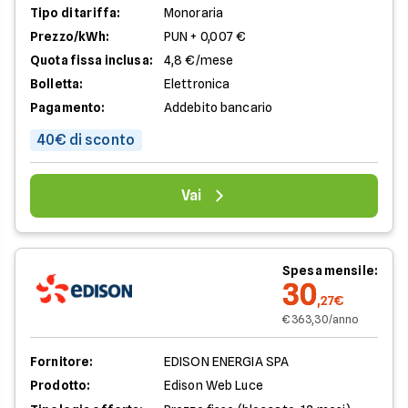
Tipo di tariffa:
Monoraria
Prezzo/kWh:
PUN + 0,007 €
Quota fissa inclusa:
4,8 €/mese
Bolletta:
Elettronica
Pagamento:
Addebito bancario
40€ di sconto
Vai
Spesa mensile:
30
,27€
€ 363,30/anno
Fornitore:
EDISON ENERGIA SPA
Prodotto:
Edison Web Luce