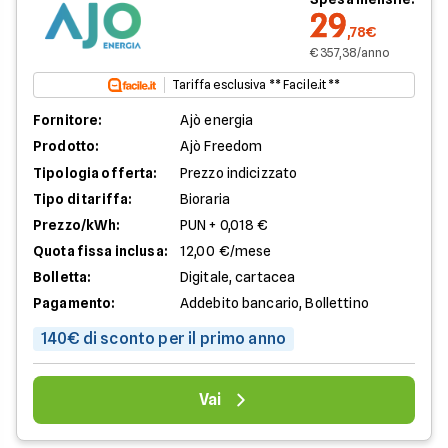
29
,78€
€ 357,38/anno
Tariffa esclusiva ** Facile.it **
Fornitore:
Ajò energia
Prodotto:
Ajò Freedom
Tipologia offerta:
Prezzo indicizzato
Tipo di tariffa:
Bioraria
Prezzo/kWh:
PUN + 0,018 €
Quota fissa inclusa:
12,00 €/mese
Bolletta:
Digitale, cartacea
Pagamento:
Addebito bancario, Bollettino
140€ di sconto per il primo anno
Vai