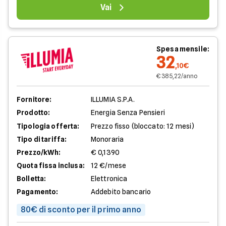
Vai
Spesa mensile:
32
,10€
€ 385,22/anno
Fornitore:
ILLUMIA S.P.A.
Prodotto:
Energia Senza Pensieri
Tipologia offerta:
Prezzo fisso (bloccato: 12 mesi)
Tipo di tariffa:
Monoraria
Prezzo/kWh:
€ 0,1390
Quota fissa inclusa:
12 €/mese
Bolletta:
Elettronica
Pagamento:
Addebito bancario
80€ di sconto per il primo anno