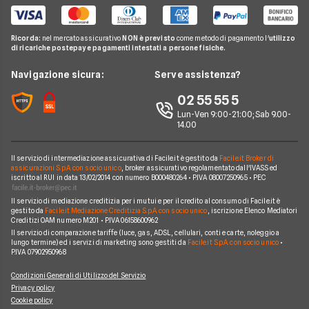
Acea
Migliori Offerte Gas
Guida Luce e Gas
Miglior Fornitore Energia Elettrica
Noleggio Lungo Termine
Gas Natural
Domande Luce e Gas
Ricorda:
nel mercato assicurativo
NON è previsto
come metodo di pagamento l'
utilizzo
Miglior Fornitore Gas
News
A2A
di ricariche postepay e pagamenti intestati a persone fisiche.
Glossario Gas e Luce
Chi siamo
Edison
Navigazione sicura:
Serve assistenza?
Notizie Luce e Gas
Perché scegliere Facile.it
Iren
02 55 55 5
Argomenti in evidenza Gas e Luce
Contatti
Optima
Lun-Ven 9:00-21:00; Sab 9.00-
14.00
Mappa del sito
Engie
Sorgenia
Il servizio di intermediazione assicurativa di Facile.it è gestito da
Facile.it Broker di
assicurazioni S.p.A. con socio unico
, broker assicurativo regolamentato dall'IVASS ed
iscritto al RUI in data 13/02/2014 con numero B000480264 • P.IVA 08007250965 • PEC
Fornitori Energetici
Il servizio di mediazione creditizia per i mutui e per il credito al consumo di Facile.it è
gestito da
Facile.it Mediazione Creditizia S.p.A. con socio unico
, iscrizione Elenco Mediatori
Creditizi OAM numero M201 • P.IVA 06158600962
Il servizio di comparazione tariffe (luce, gas, ADSL, cellulari, conti e carte, noleggio a
lungo termine) ed i servizi di marketing sono gestiti da
Facile.it S.p.A. con socio unico
•
P.IVA 07902950968
Condizioni Generali di Utilizzo del Servizio
Privacy policy
Cookie policy