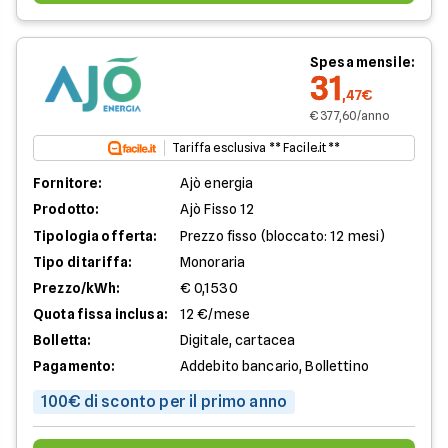
Spesa mensile:
31
,47€
€ 377,60/anno
Tariffa esclusiva ** Facile.it **
Fornitore:
Ajò energia
Prodotto:
Ajò Fisso 12
Tipologia offerta:
Prezzo fisso (bloccato: 12 mesi)
Tipo di tariffa:
Monoraria
Prezzo/kWh:
€ 0,1530
Quota fissa inclusa:
12 €/mese
Bolletta:
Digitale, cartacea
Pagamento:
Addebito bancario, Bollettino
100€ di sconto per il primo anno