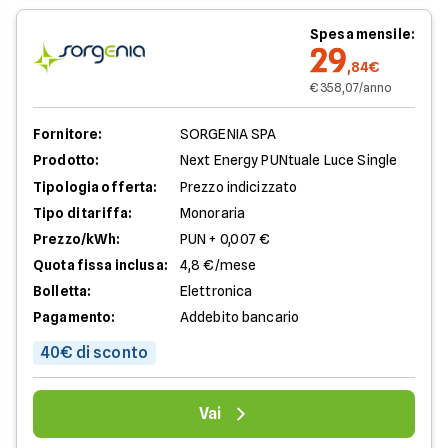
Spesa mensile:
29
,84€
€ 358,07/anno
Fornitore:
SORGENIA SPA
Prodotto:
Next Energy PUNtuale Luce Single
Tipologia offerta:
Prezzo indicizzato
Tipo di tariffa:
Monoraria
Prezzo/kWh:
PUN + 0,007 €
Quota fissa inclusa:
4,8 €/mese
Bolletta:
Elettronica
Pagamento:
Addebito bancario
40€ di sconto
Vai