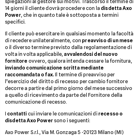
spiegazioni al gestore sui motivi. Trascorso il termine di
14 giorni il cliente dovrà procedere con la
disdetta Axo
Power
, che in quanto tale è sottoposta a termini
specifici.
Il cliente può esercitare in qualsiasi momento la facoltà
di recedere unilateralmente, con
preavviso di un mese
o il diverso termine previsto dalla regolamentazione di
volta in volta applicabile,
avvalendosi del nuovo
fornitore
ovvero, qualora intenda cessare la fornitura,
inviando comunicazione scritta mediante
raccomandata o fax.
Il termine di preavviso per
l’esercizio del diritto di recesso per cambio fornitore
decorre a partire dal primo giorno del mese successivo
a quello di ricevimento da parte del Fornitore della
comunicazione di recesso.
I
contatti
cui inviare le comunicazioni di
recesso o
disdetta Axo Power
sono i seguenti:
Axo Power S.r.l., Via M. Gonzaga 5 -20123 Milano (MI)