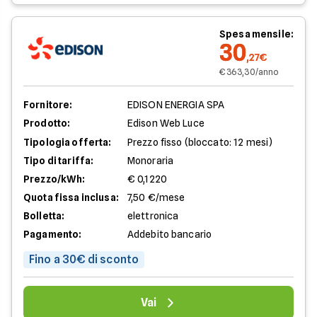
Spesa mensile:
30
,27€
€ 363,30/anno
Fornitore:
EDISON ENERGIA SPA
Prodotto:
Edison Web Luce
Tipologia offerta:
Prezzo fisso (bloccato: 12 mesi)
Tipo di tariffa:
Monoraria
Prezzo/kWh:
€ 0,1220
Quota fissa inclusa:
7,50 €/mese
Bolletta:
elettronica
Pagamento:
Addebito bancario
Fino a 30€ di sconto
Vai