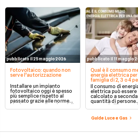
pubblicato il 25 maggio 2026
pubblicato il 11 maggio 
Fotovoltaico: quando non
Qual è il consumo me
serve l’autorizzazione
energia elettrica per
famiglia di 2, 3 o 4 
Installare un impianto
Il consumo di energi
fotovoltaico oggi è spesso
elettrica può essere
più semplice rispetto al
calcolato a seconda
passato grazie alle norme
quantità di persone
che hanno ampliato i casi di
presenti all'interno d
edilizia libera.
determinato edifici
numerosi i fattori c
Guide Luce e Gas
influenzano questo 
occorre tenerli in
considerazione per
effettuare una stim