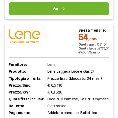
Vai
Spesa mensile:
54
,88€
Quota gas:
:
€ 21,54
Quota luce:
:
€ 33,34
€ 658,53/anno
Fornitore:
Lene
Prodotto:
Lene Leggera Luce e Gas 24
Tipologia offerta:
Prezzo fisso (bloccato: 24 mesi)
Prezzo/Smc:
€ 0,5410
Prezzo/kWh:
€ 0,1320
Quota fissa inclusa:
Luce 7,00 €/mese, Gas 7,00 €/mese
Bolletta:
Elettronica
Pagamento:
Addebito bancario, Bollettino