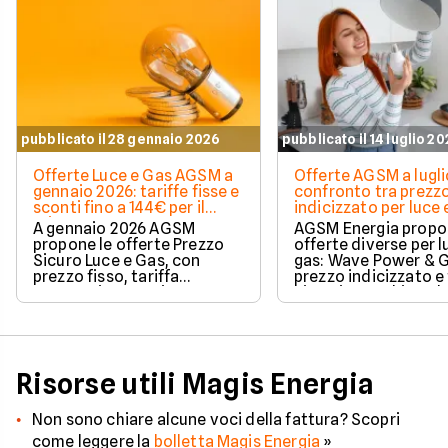
pubblicato il 28 gennaio 2026
pubblicato il 14 luglio 2
Offerte Luce e Gas AGSM a
Offerte AGSM a lugli
gennaio 2026: tariffe fisse e
confronto tra prezzo
sconti fino a 144€ per il
indicizzato per luce 
primo anno
A gennaio 2026 AGSM
AGSM Energia propo
propone le offerte Prezzo
offerte diverse per l
Sicuro Luce e Gas, con
gas: Wave Power & G
prezzo fisso, tariffa
prezzo indicizzato e 
monoraria e gestione
bioraria per chi vuol
semplificata delle utenze.
flessibilità e può ada
Disponibili sia in versione
consumi, e Prezzo S
dual fuel che solo luce o
Luce e Gas, con cost
solo gas, tutte le soluzioni
bloccati e monorari, 
garantiscono stabilità,
per chi preferisce la
Risorse utili Magis Energia
trasparenza e sconti.
certezza del prezzo f
Non sono chiare alcune voci della fattura? Scopri
come leggere la
bolletta Magis Energia
»