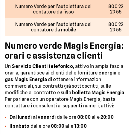
Numero Verde per l'autolettura del
800 22
contatore da fisso
29 55
Numero Verde per l'autolettura del
800 22
contatore da mobile
29 55
Numero verde Magis Energia:
orari e assistenza clienti
Un
Servizio Clienti telefonico
, attivo in ampia fascia
oraria, garantisce ai clienti delle forniture
energia
e
gas Magis Energia
di ottenere informazioni
commerciali, sui contratti già sottoscritti, sulle
modifiche al contratto e sulla
bolletta Magis Energia
.
Per parlare con un operatore Magis Energia, basta
contattare i consulenti ai seguenti numeri, attivi:
Dal lunedì al venerdì
dalle ore
08:00
alle
20:00
Il sabato
dalle ore
08:00
alle
13:00