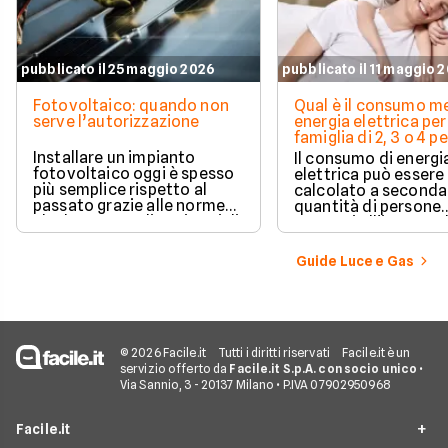
pubblicato il 25 maggio 2026
pubblicato il 11 maggio 
Fotovoltaico: quando non
Qual è il consumo me
serve l’autorizzazione
energia elettrica per
famiglia di 2, 3 o 4 
Installare un impianto
Il consumo di energi
fotovoltaico oggi è spesso
elettrica può essere
più semplice rispetto al
calcolato a seconda
passato grazie alle norme
quantità di persone
che hanno ampliato i casi di
presenti all'interno d
edilizia libera.
determinato edifici
numerosi i fattori c
Guide Luce e Gas
influenzano questo 
occorre tenerli in
considerazione per
effettuare una stim
coerente.
© 2026 Facile.it
Tutti i diritti riservati
Facile.it è un
servizio offerto da
Facile.it S.p.A. con socio unico
•
Via Sannio, 3 - 20137 Milano • P.IVA 07902950968
Facile.it