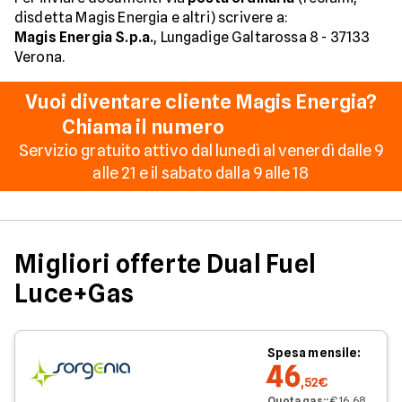
disdetta Magis Energia e altri) scrivere a:
Magis Energia S.p.a.
, Lungadige Galtarossa 8 - 37133
Verona.
Vuoi diventare cliente Magis Energia?
Chiama il numero
02 55551616
Servizio gratuito attivo dal lunedì al venerdì dalle 9
alle 21 e il sabato dalla 9 alle 18
Migliori offerte Dual Fuel
Luce+Gas
Spesa mensile:
46
,52€
Quota gas:
:
€ 16,68