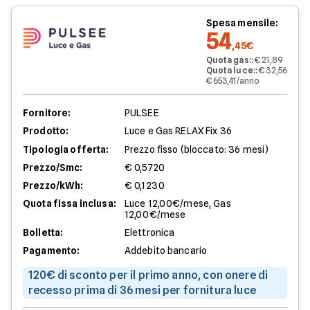
Spesa mensile:
54
,45€
Quota gas:
:
€ 21,89
Quota luce:
:
€ 32,56
€ 653,41/anno
Fornitore:
PULSEE
Prodotto:
Luce e Gas RELAX Fix 36
Tipologia offerta:
Prezzo fisso (bloccato: 36 mesi)
Prezzo/Smc:
€ 0,5720
Prezzo/kWh:
€ 0,1230
Quota fissa inclusa:
Luce 12,00€/mese, Gas
12,00€/mese
Bolletta:
Elettronica
Pagamento:
Addebito bancario
120€ di sconto per il primo anno, con onere di
recesso prima di 36 mesi per fornitura luce