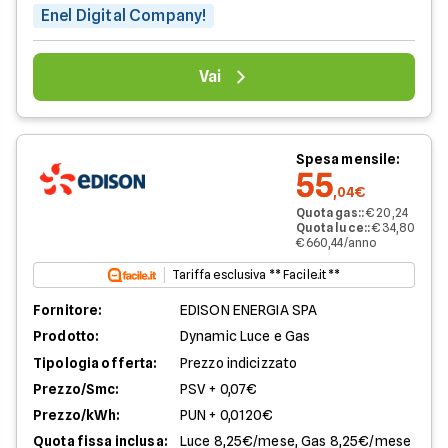
Enel Digital Company!
Vai
Spesa mensile:
55
,04€
Quota gas:
:
€ 20,24
Quota luce:
:
€ 34,80
€ 660,44/anno
Tariffa esclusiva ** Facile.it **
Fornitore:
EDISON ENERGIA SPA
Prodotto:
Dynamic Luce e Gas
Tipologia offerta:
Prezzo indicizzato
Prezzo/Smc:
PSV + 0,07€
Prezzo/kWh:
PUN + 0,0120€
Quota fissa inclusa:
Luce 8,25€/mese, Gas 8,25€/mese