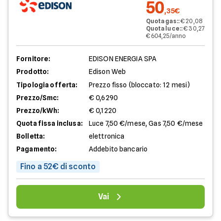
50
,35€
Quota gas:
:
€ 20,08
Quota luce:
:
€ 30,27
€ 604,25/anno
Fornitore:
EDISON ENERGIA SPA
Prodotto:
Edison Web
Tipologia offerta:
Prezzo fisso (bloccato: 12 mesi)
Prezzo/Smc:
€ 0,6290
Prezzo/kWh:
€ 0,1220
Quota fissa inclusa:
Luce 7,50 €/mese, Gas 7,50 €/mese
Bolletta:
elettronica
Pagamento:
Addebito bancario
Fino a 52€ di sconto
Vai