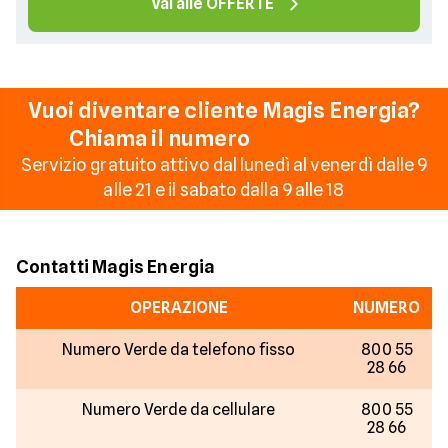
Vai alle OFFERTE
Vuoi diventare cliente Magis Energia?
Chiama il numero
02 55551616
Servizio gratuito attivo dal lunedì al venerdì dalle 9
alle 21 e il sabato dalla 9 alle 18
Contatti Magis Energia
OPERAZIONE
NUMERO
Numero Verde da telefono fisso
800 55
28 66
Numero Verde da cellulare
800 55
28 66