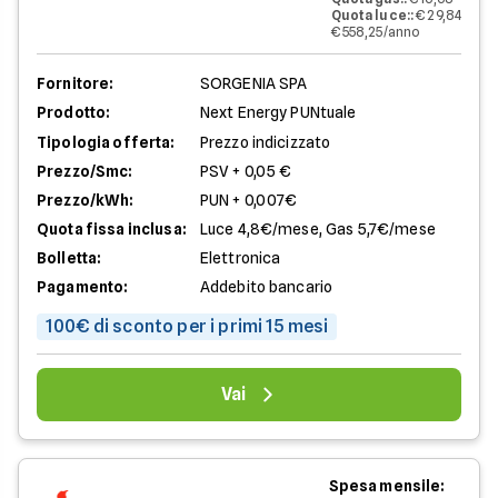
Quota luce:
:
€ 29,84
€ 558,25/anno
Fornitore:
SORGENIA SPA
Prodotto:
Next Energy PUNtuale
Tipologia offerta:
Prezzo indicizzato
Prezzo/Smc:
PSV + 0,05 €
Prezzo/kWh:
PUN + 0,007€
Quota fissa inclusa:
Luce 4,8€/mese, Gas 5,7€/mese
Bolletta:
Elettronica
Pagamento:
Addebito bancario
100€ di sconto per i primi 15 mesi
Vai
Spesa mensile: