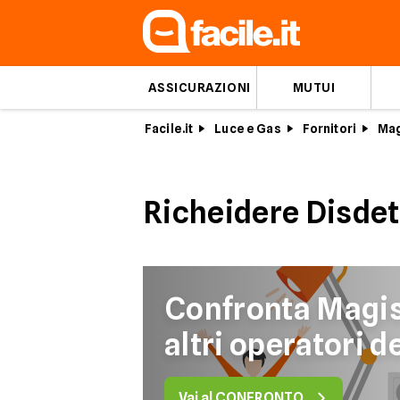
ASSICURAZIONI
MUTUI
Facile.it
Luce e Gas
Fornitori
Mag
Richeidere Disdet
Confronta Magis
altri operatori d
Vai al CONFRONTO