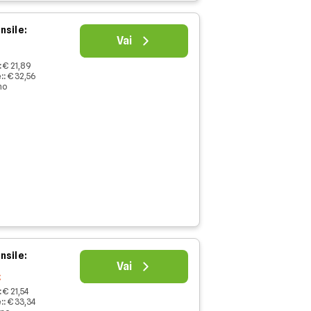
nsile:
Vai
:
€ 21,89
:
:
€ 32,56
no
nsile:
Vai
€
:
€ 21,54
:
:
€ 33,34