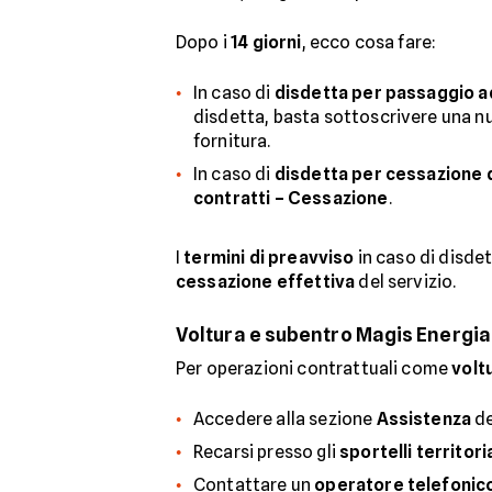
Dopo i
14 giorni
, ecco cosa fare:
In caso di
disdetta per passaggio a
disdetta, basta sottoscrivere una n
fornitura.
In caso di
disdetta per cessazione d
contratti – Cessazione
.
I
termini di preavviso
in caso di disdet
cessazione effettiva
del servizio.
Voltura e subentro Magis Energia
Per operazioni contrattuali come
volt
Accedere alla sezione
Assistenza
de
Recarsi presso gli
sportelli territoria
Contattare un
operatore telefonic