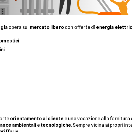
rgia
opera sul
mercato libero
con offerte di
energia elettri
domestici
ni
forte
orientamento al cliente
e una vocazione alla fornitura 
mance ambientali
e
tecnologiche
. Sempre vicina ai propri int
ariffarie
.