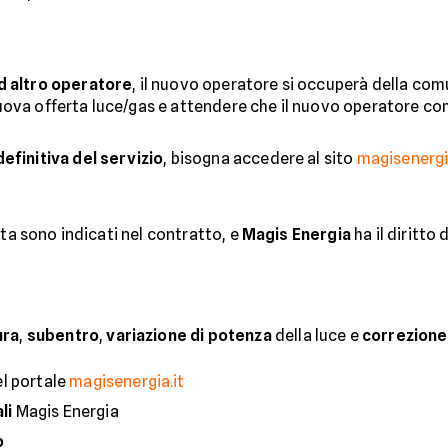
d altro operatore
, il nuovo operatore si occuperà della co
uova offerta luce/gas e attendere che il nuovo operatore com
efinitiva del servizio
, bisogna accedere al sito
magisenergi
ta sono indicati nel contratto, e
Magis Energia
ha il diritto 
ura
,
subentro
,
variazione di potenza
della luce e
correzione 
l portale
magisenergia.it
li
Magis Energia
o