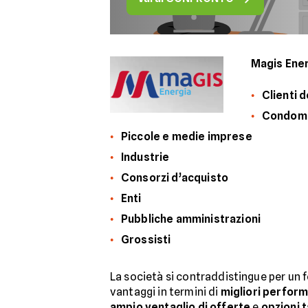
Magis Ene
Clienti 
Condomi
Piccole e medie imprese
Industrie
Consorzi d’acquisto
Enti
Pubbliche amministrazioni
Grossisti
La società si contraddistingue per un 
vantaggi in termini di
migliori perfor
ampio ventaglio di offerte
e
opzioni t