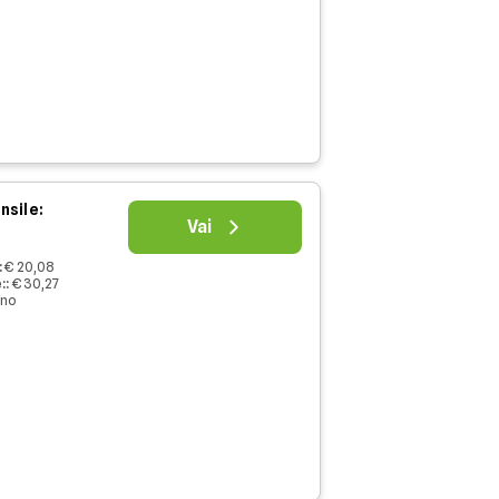
nsile:
Vai
:
€ 20,08
:
:
€ 30,27
nno