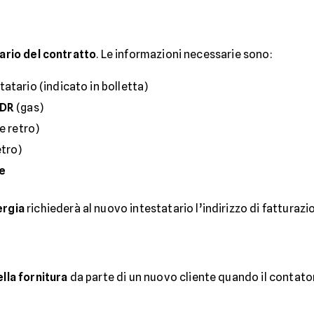
tario del contratto
. Le informazioni necessarie sono:
atario (indicato in bolletta)
PDR
(gas)
e retro)
etro)
re
ergia
richiederà al nuovo intestatario l’indirizzo di fatturazi
lla fornitura
da parte di un nuovo cliente quando il contator