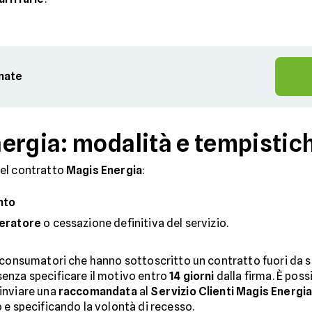
rnate
ergia: modalità e tempistic
del contratto
Magis Energia
:
nto
peratore
o cessazione definitiva del servizio.
consumatori che hanno sottoscritto un contratto fuori da sed
senza specificare il motivo entro
14 giorni
dalla firma. È possi
 inviare una
raccomandata
al
Servizio Clienti Magis Energi
 e specificando la volontà di recesso.