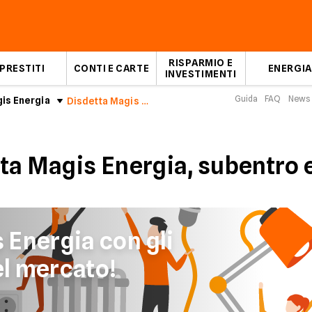
RISPARMIO E
PRESTITI
CONTI E CARTE
ENERGIA
INVESTIMENTI
Guida
FAQ
News
is Energia
Disdetta Magis Energia, subentro e voltura
ta Magis Energia, subentro e
 Energia con gli
el mercato!