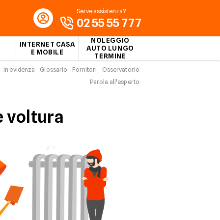
Serve assistenza?
02 55 55 777
NOLEGGIO
INTERNET CASA
AUTO LUNGO
E MOBILE
TERMINE
In evidenza
Glossario
Fornitori
Osservatorio
Parola all'esperto
 voltura