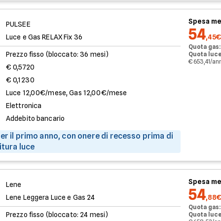
Spesa me
PULSEE
54
Luce e Gas RELAX Fix 36
,45€
Quota gas:
Prezzo fisso (bloccato: 36 mesi)
Quota luce
€ 653,41/an
€ 0,5720
€ 0,1230
Luce 12,00€/mese, Gas 12,00€/mese
Elettronica
Addebito bancario
er il primo anno, con onere di recesso prima di
itura luce
Spesa me
Lene
54
Lene Leggera Luce e Gas 24
,88
Quota gas:
Prezzo fisso (bloccato: 24 mesi)
Quota luce