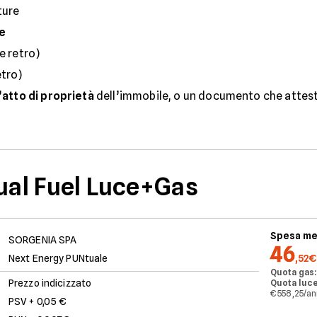
ture
re
e retro)
etro)
’
atto di proprietà
dell’immobile, o un documento che attest
Dual Fuel Luce+Gas
Spesa me
SORGENIA SPA
46
Next Energy PUNtuale
,52€
Quota gas:
Prezzo indicizzato
Quota luce
€ 558,25/a
PSV + 0,05 €