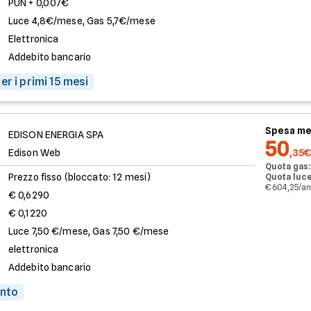
PUN + 0,007€
Luce 4,8€/mese, Gas 5,7€/mese
Elettronica
Addebito bancario
er i primi 15 mesi
Spesa me
EDISON ENERGIA SPA
50
Edison Web
,35€
Quota gas:
Prezzo fisso (bloccato: 12 mesi)
Quota luce
€ 604,25/a
€ 0,6290
€ 0,1220
Luce 7,50 €/mese, Gas 7,50 €/mese
elettronica
Addebito bancario
onto