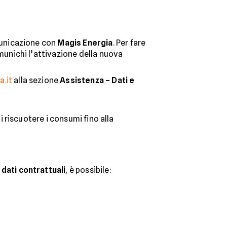
municazione con
Magis Energia
. Per fare
unichi l’attivazione della nuova
a.it
alla sezione
Assistenza – Dati e
di riscuotere i consumi fino alla
dati contrattuali
, è possibile: