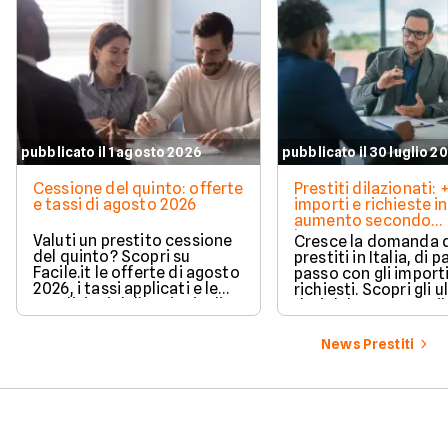
pubblicato il 1 agosto 2026
pubblicato il 30 luglio 2
Cessione del quinto: offerte
Prestiti dilazionati:
e tassi di agosto 2026
importi e richieste in
aumento secondo
barometro CRIF
Valuti un prestito cessione
Cresce la domanda 
del quinto? Scopri su
prestiti in Italia, di pa
Facile.it le offerte di agosto
passo con gli import
2026, i tassi applicati e le
richiesti. Scopri gli u
condizioni delle principali
dati del CRIF su Facile
soluzioni disponibili.
News Prestiti