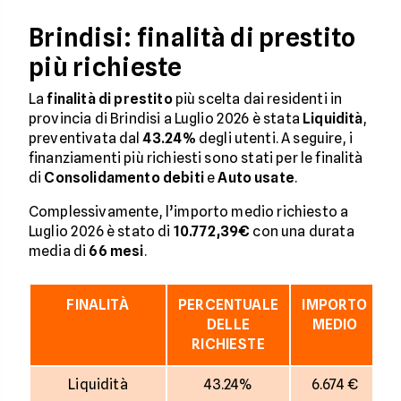
Brindisi: finalità di prestito
più richieste
La
finalità di prestito
più scelta dai residenti in
provincia di Brindisi a Luglio 2026 è stata
Liquidità
,
preventivata dal
43.24%
degli utenti. A seguire, i
finanziamenti più richiesti sono stati per le finalità
di
Consolidamento debiti
e
Auto usate
.
Complessivamente, l’importo medio richiesto a
Luglio 2026 è stato di
10.772,39€
con una durata
media di
66
mesi
.
FINALITÀ
PERCENTUALE
IMPORTO
D
DELLE
MEDIO
RICHIESTE
Liquidità
43.24%
6.674 €