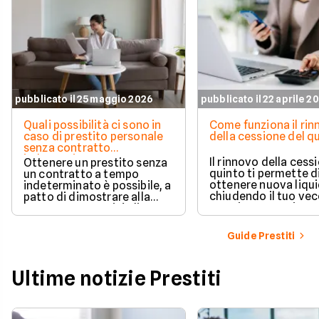
pubblicato il 25 maggio 2026
pubblicato il 22 aprile 2
Quali possibilità ci sono in
Come funziona il ri
caso di prestito personale
della cessione del q
senza contratto
indeterminato
Il rinnovo della cess
Ottenere un prestito senza
quinto ti permette d
un contratto a tempo
ottenere nuova liqui
indeterminato è possibile, a
chiudendo il tuo ve
patto di dimostrare alla
prestito per aprirne 
banca una capacità di
vantaggioso.
rimborso solida e costante.
Scopri quali sono i requisiti
Guide Prestiti
necessari, come le banche
valutano il tuo profilo e
quali strategie puoi
Ultime notizie Prestiti
adottare per aumentare le
tue possibilità di successo.