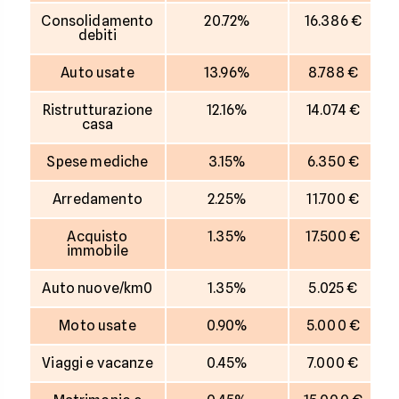
Consolidamento
20.72%
16.386 €
debiti
Auto usate
13.96%
8.788 €
Ristrutturazione
12.16%
14.074 €
casa
Spese mediche
3.15%
6.350 €
Arredamento
2.25%
11.700 €
Acquisto
1.35%
17.500 €
immobile
Auto nuove/km0
1.35%
5.025 €
Moto usate
0.90%
5.000 €
Viaggi e vacanze
0.45%
7.000 €