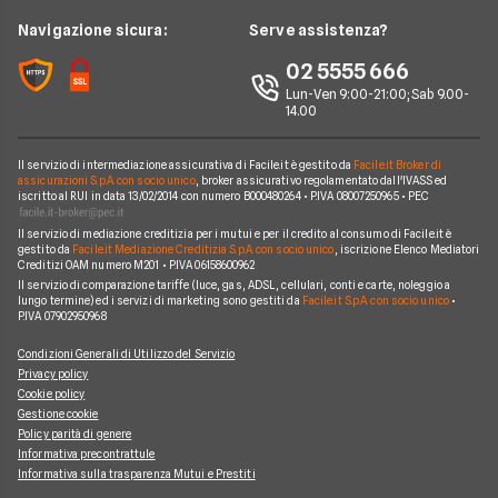
Consolidamento Debiti
Prestiti a Protestati
Intesa San Paolo
News
Navigazione sicura:
Serve assistenza?
Notizie Prestiti
Prestiti Imprese
Prestiti INPDAP
BNL
Chi siamo
02 5555 666
Argomenti in evidenza Prestiti
Prestiti Microcredito
Prestiti per giovani
Fineco
Lun-Ven 9:00-21:00; Sab 9.00-
Perché scegliere Facile.it
Calcolo rata prestito
Finanza Agevolata
14.00
Prestiti senza busta paga
ING
Contatti
Factoring
Prestiti per disoccupati
Poste Italiane
Il servizio di intermediazione assicurativa di Facile.it è gestito da
Facile.it Broker di
Mappa del sito
Migliori Prestiti
assicurazioni S.p.A. con socio unico
, broker assicurativo regolamentato dall'IVASS ed
iscritto al RUI in data 13/02/2014 con numero B000480264 • P.IVA 08007250965 • PEC
Banche e finanziarie
Prestito per ristrutturazione
Il servizio di mediazione creditizia per i mutui e per il credito al consumo di Facile.it è
gestito da
Facile.it Mediazione Creditizia S.p.A. con socio unico
, iscrizione Elenco Mediatori
Creditizi OAM numero M201 • P.IVA 06158600962
Il servizio di comparazione tariffe (luce, gas, ADSL, cellulari, conti e carte, noleggio a
lungo termine) ed i servizi di marketing sono gestiti da
Facile.it S.p.A. con socio unico
•
P.IVA 07902950968
Condizioni Generali di Utilizzo del Servizio
Privacy policy
Cookie policy
Gestione cookie
Policy parità di genere
Informativa precontrattule
Informativa sulla trasparenza Mutui e Prestiti