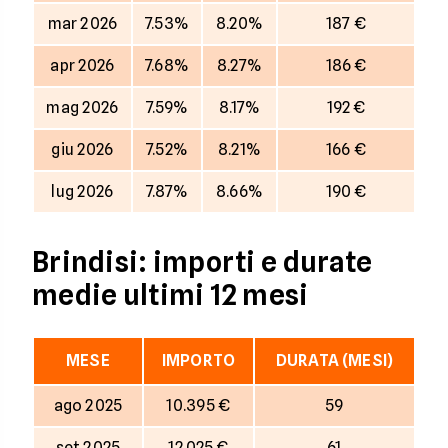
mar 2026
7.53%
8.20%
187 €
apr 2026
7.68%
8.27%
186 €
mag 2026
7.59%
8.17%
192 €
giu 2026
7.52%
8.21%
166 €
lug 2026
7.87%
8.66%
190 €
Brindisi: importi e durate
medie ultimi 12 mesi
MESE
IMPORTO
DURATA (MESI)
ago 2025
10.395 €
59
set 2025
12.025 €
61