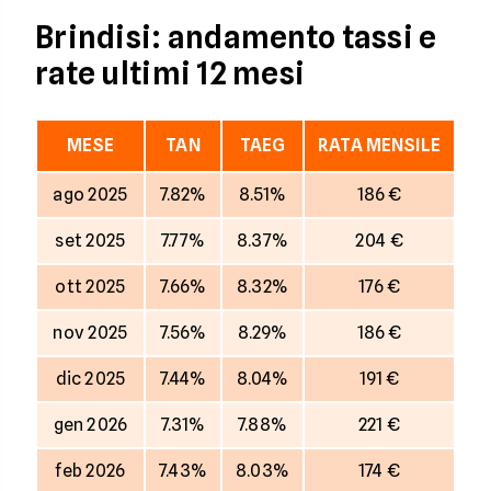
Brindisi: andamento tassi e
rate ultimi 12 mesi
MESE
TAN
TAEG
RATA MENSILE
ago 2025
7.82%
8.51%
186 €
set 2025
7.77%
8.37%
204 €
ott 2025
7.66%
8.32%
176 €
nov 2025
7.56%
8.29%
186 €
dic 2025
7.44%
8.04%
191 €
gen 2026
7.31%
7.88%
221 €
feb 2026
7.43%
8.03%
174 €