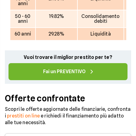
anni
50 - 60
19.82%
Consolidamento
11
anni
debiti
60 anni
29.28%
Liquidità
7.
Vuoi trovare il miglior prestito per te?
Fai un PREVENTIVO
Offerte confrontate
Scopri le offerte aggiornate delle finanziarie, confronta
i
prestiti on line
e richiedi il finanziamento più adatto
alle tue necessità.