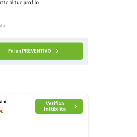
tta al tuo profilo
ale.
Fai un PREVENTIVO
ile
Verifica
fattibilità
7€