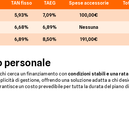
TAN fisso
TAEG
Spese accessorie
To
5,93%
7,09%
100,00€
6,68%
6,89%
Nessuna
6,89%
8,50%
191,00€
o personale
 chi cerca un finanziamento con
condizioni stabili e una rat
mplicità di gestione, offrendo una soluzione adatta a chi des
arantisce un costo prevedibile per tutta la durata del piano d