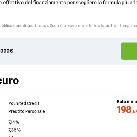
o effettivo del finanziamento per scegliere la formula più ada
pubblicazione di questa news. Scorri per vedere le offerte e le tariffe in tempo re
00.000€
euro
Rata mens
Younited Credit
198
Prestito Personale
,6
7,14%
7,38%