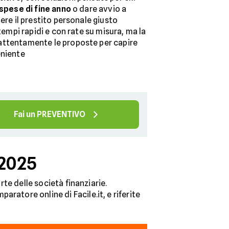
 spese di fine anno
o dare avvio a
ere il prestito personale giusto
 tempi rapidi e con rate su misura, ma la
attentamente le proposte per capire
eniente
Fai un PREVENTIVO
 2025
rte delle società finanziarie.
ratore online di Facile.it, e riferite