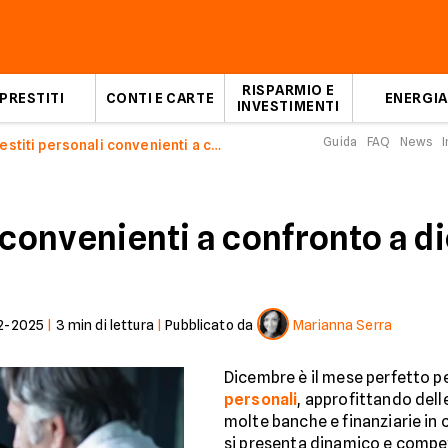
RISPARMIO E
PRESTITI
CONTI E CARTE
ENERGIA
INVESTIMENTI
Guida
FAQ
News
I
Prestiti personali convenienti a confronto a dicembre 2025
i convenienti a confronto a 
2-2025
|
3
min di lettura
|
Pubblicato da
Marianna Serra
Dicembre è il mese perfetto p
personali
, approfittando dell
molte banche e finanziarie in 
si presenta dinamico e compet