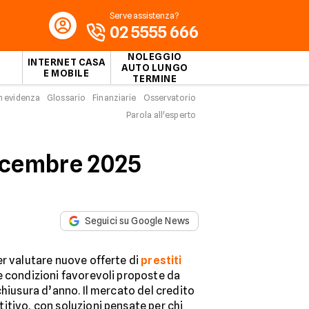
Serve assistenza?
02 5555 666
NOLEGGIO
INTERNET CASA
AUTO LUNGO
E MOBILE
TERMINE
n evidenza
Glossario
Finanziarie
Osservatorio
Parola all'esperto
dicembre 2025
Seguici su Google News
er valutare nuove offerte di
prestiti
e condizioni favorevoli proposte da
chiusura d’anno. Il mercato del credito
itivo, con soluzioni pensate per chi