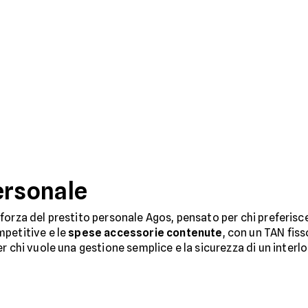
ersonale
 di forza del prestito personale Agos, pensato per chi preferis
mpetitive e le
spese accessorie contenute
, con un TAN fis
r chi vuole una gestione semplice e la sicurezza di un inter