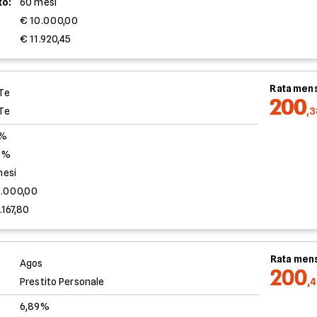
to:
60 mesi
€ 10.000,00
€ 11.920,45
Rata mens
Te
200
Te
,
0%
3%
mesi
0.000,00
.167,80
Rata mens
Agos
200
Prestito Personale
,
6,89%