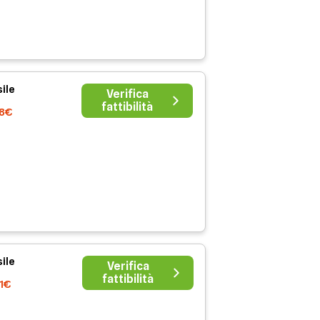
ile
Verifica
fattibilità
38€
ile
Verifica
fattibilità
41€