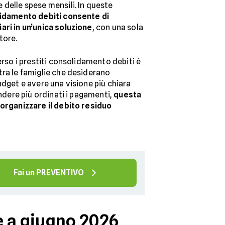
 delle spese mensili. In queste
lidamento debiti consente di
ari in un’unica soluzione
, con una sola
tore.
erso i prestiti consolidamento debiti è
tra le famiglie che desiderano
udget e avere una visione più chiara
endere più ordinati i pagamenti,
questa
iorganizzare il debito residuo
Fai un PREVENTIVO
e a giugno 2026