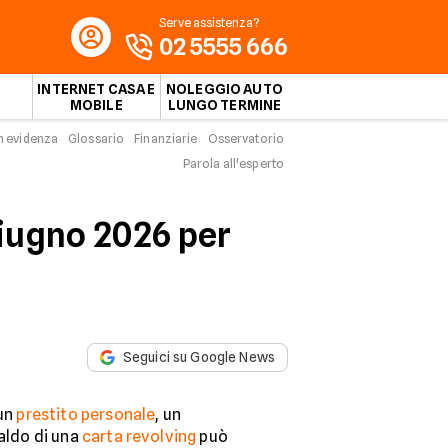
Serve assistenza?
02 5555 666
INTERNET CASA E
NOLEGGIO AUTO
MOBILE
LUNGO TERMINE
n evidenza
Glossario
Finanziarie
Osservatorio
Parola all'esperto
giugno 2026 per
Seguici su Google News
un
prestito personale
, un
saldo di una
carta revolving
può