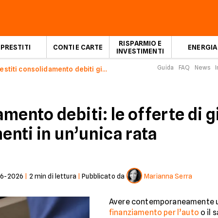
RISPARMIO E
PRESTITI
CONTI E CARTE
ENERGIA
INVESTIMENTI
Guida
FAQ
News
I
Prestiti consolidamento debiti giugno 2026
mento debiti: le offerte di 
menti in un’unica rata
06-2026
|
2
min di lettura
|
Pubblicato da
Marianna Serra
Avere contemporaneamente 
finanziamento per l’auto
o il 