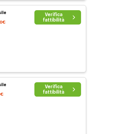
ile
Verifica
fattibilità
00€
ile
Verifica
fattibilità
0€