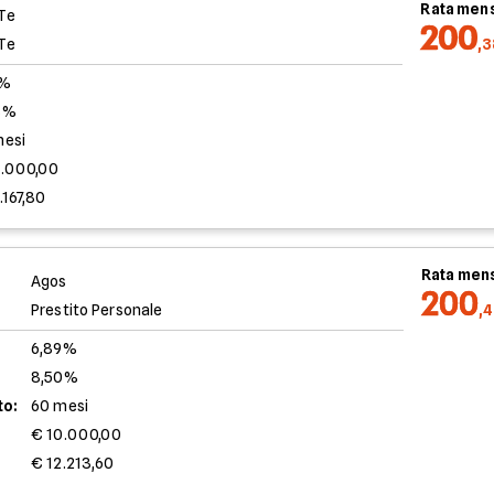
Rata mens
Te
200
Te
,
0%
3%
mesi
0.000,00
.167,80
Rata mens
Agos
200
Prestito Personale
,
6,89%
8,50%
to:
60 mesi
€ 10.000,00
€ 12.213,60