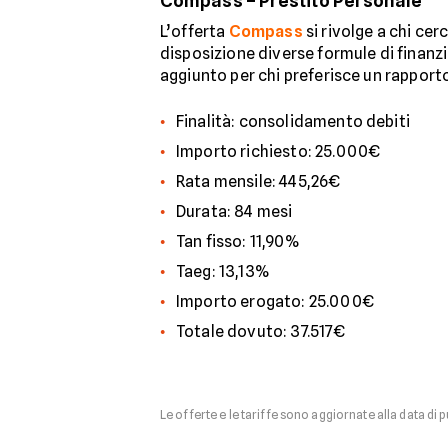
Compass – Prestito Personale
L’offerta
Compass
si rivolge a chi cer
disposizione diverse formule di finanz
aggiunto per chi preferisce un rapporto
Finalità: consolidamento debiti
Importo richiesto: 25.000€
Rata mensile: 445,26€
Durata: 84 mesi
Tan fisso: 11,90%
Taeg: 13,13%
Importo erogato: 25.000€
Totale dovuto: 37.517€
Le offerte e le tariffe sono aggiornate alla data di 