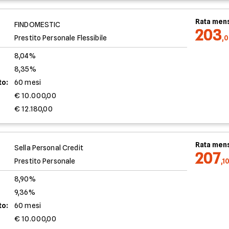
Rata mens
FINDOMESTIC
203
Prestito Personale Flessibile
,
8,04%
8,35%
to:
60 mesi
€ 10.000,00
€ 12.180,00
Rata mens
Sella Personal Credit
207
Prestito Personale
,1
8,90%
9,36%
to:
60 mesi
€ 10.000,00