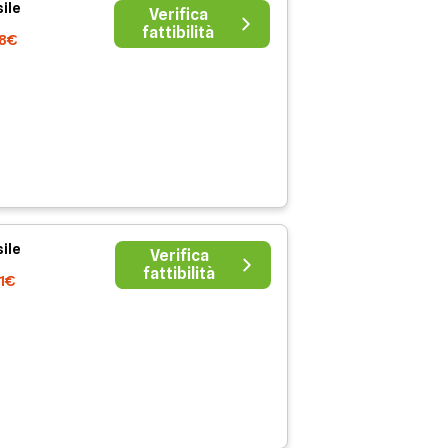
ile
Verifica
fattibilità
38€
ile
Verifica
fattibilità
41€