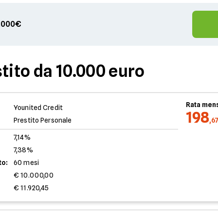
00.000€
tito da 10.000 euro
Rata mens
Younited Credit
198
Prestito Personale
,6
7,14%
7,38%
to:
60 mesi
€ 10.000,00
€ 11.920,45