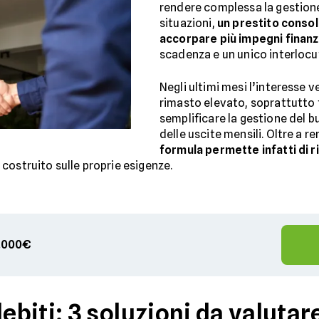
rendere complessa la gestione
situazioni,
un prestito conso
accorpare più impegni finanzi
scadenza e un unico interlocu
Negli ultimi mesi l’interesse v
rimasto elevato, soprattutto 
semplificare la gestione del b
delle uscite mensili. Oltre a r
formula permette infatti di r
costruito sulle proprie esigenze.
00.000€
biti: 3 soluzioni da valutar