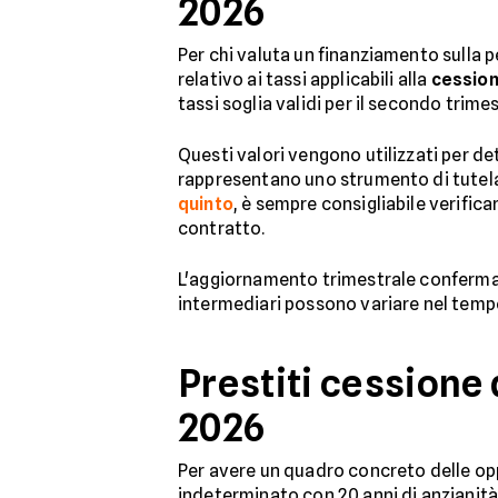
2026
Per chi valuta un finanziamento sulla pe
relativo ai tassi applicabili alla
cession
tassi soglia validi per il secondo trimes
Questi valori vengono utilizzati per det
rappresentano uno strumento di tutela
quinto
, è sempre consigliabile verific
contratto.
L'aggiornamento trimestrale conferma 
intermediari possono variare nel tempo
Prestiti cessione 
2026
Per avere un quadro concreto delle opp
indeterminato con 20 anni di anzianità 