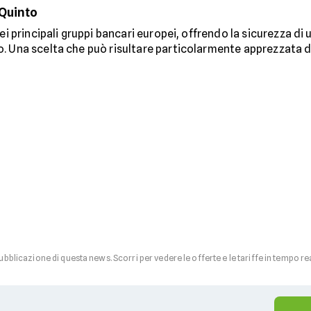
 Quinto
ei principali gruppi bancari europei, offrendo la sicurezza di
. Una scelta che può risultare particolarmente apprezzata da
pubblicazione di questa news. Scorri per vedere le offerte e le tariffe in tempo re