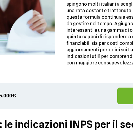
spingono molti italiani a scegl
una rata costante trattenuta 
questa formula continua a ess
da gestire nel tempo. A giugn
interessanti e una gamma di o
quinto
capaci di rispondere a e
finanziabili sia per costi compl
aggiornamenti periodici sui ta
indicazioni utili per comprend
con maggiore consapevolezza l
 75.000€
: le indicazioni INPS per il 