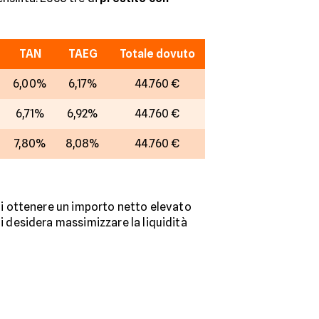
TAN
TAEG
Totale dovuto
6,00%
6,17%
44.760 €
6,71%
6,92%
44.760 €
7,80%
8,08%
44.760 €
i ottenere un importo netto elevato
 desidera massimizzare la liquidità