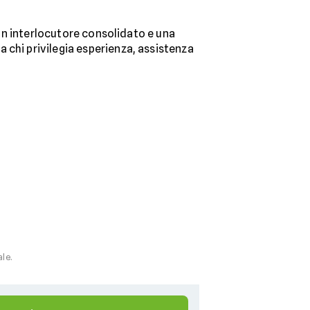
 un interlocutore consolidato e una
 chi privilegia esperienza, assistenza
ale.