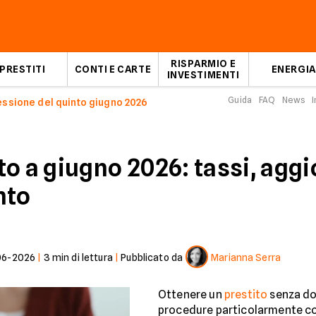
RISPARMIO E
PRESTITI
CONTI E CARTE
ENERGIA
INVESTIMENTI
Guida
FAQ
News
I
ssione del quinto giugno 2026
to a giugno 2026: tassi, agg
nto
06-2026
|
3
min di lettura
|
Pubblicato da
Marianna Serra
Ottenere un
prestito
senza dov
procedure particolarmente co