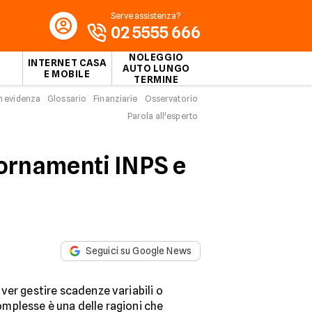
Serve assistenza?
02 5555 666
NOLEGGIO
INTERNET CASA
AUTO LUNGO
E MOBILE
TERMINE
n evidenza
Glossario
Finanziarie
Osservatorio
Parola all'esperto
iornamenti INPS e
Seguici su Google News
er gestire scadenze variabili o
mplesse è una delle ragioni che