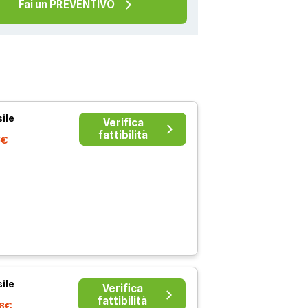
Fai un PREVENTIVO
ile
Verifica
fattibilità
7€
ile
Verifica
fattibilità
38€