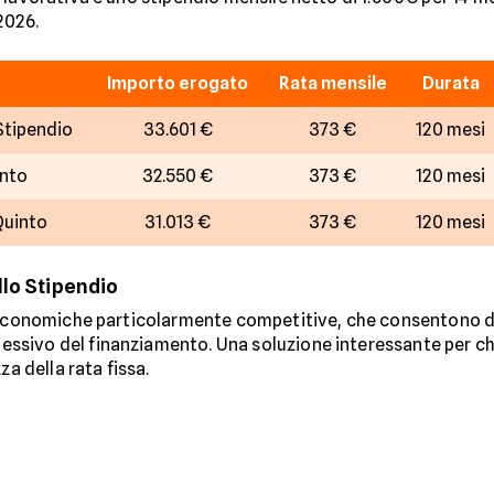
2026.
Importo erogato
Rata mensile
Durata
Stipendio
33.601 €
373 €
120 mesi
into
32.550 €
373 €
120 mesi
Quinto
31.013 €
373 €
120 mesi
llo Stipendio
i economiche particolarmente competitive, che consentono d
sivo del finanziamento. Una soluzione interessante per chi
za della rata fissa.