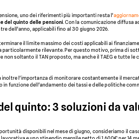
nsione, uno dei riferimenti più importanti resta l'
aggiorname
e del quinto delle pensioni
. Con la comunicazione diffusa ad 
tre dell'anno, applicabili fino al 30 giugno 2026.
erminare il limite massimo dei costi applicabili ai finanziame
 particolarmente rilevante. Per questo motivo, prima di sot
are non soltanto il TAN proposto, ma anche il TAEG e tutte le
inoltre l'importanza di monitorare costantemente il mercato
 in funzione dell'andamento dei tassi e delle politiche comme
del quinto: 3 soluzioni da va
ortunità disponibili nel mese di giugno, consideriamo il ca
lavorativa e uno stipendio mensile netto di 1.600€ per 14 me