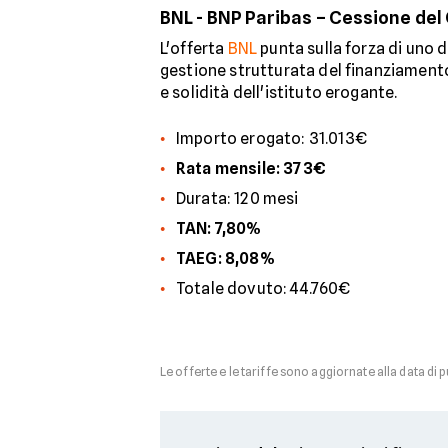
BNL - BNP Paribas – Cessione del
L'offerta
BNL
punta sulla forza di uno d
gestione strutturata del finanziamento
e solidità dell'istituto erogante.
Importo erogato: 31.013€
Rata mensile: 373€
Durata: 120 mesi
TAN: 7,80%
TAEG: 8,08%
Totale dovuto: 44.760€
Le offerte e le tariffe sono aggiornate alla data di 