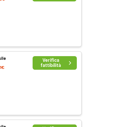
ile
Verifica
fattibilità
41€
ile