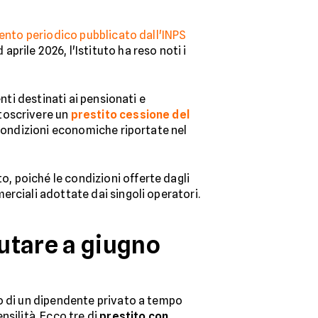
nto periodico pubblicato dall'INPS
aprile 2026, l'Istituto ha reso noti i
nti destinati ai pensionati e
toscrivere un
prestito cessione del
 condizioni economiche riportate nel
, poiché le condizioni offerte dagli
rciali adottate dai singoli operatori.
lutare a giugno
so di un dipendente privato a tempo
nsilità. Ecco tre di
prestito con