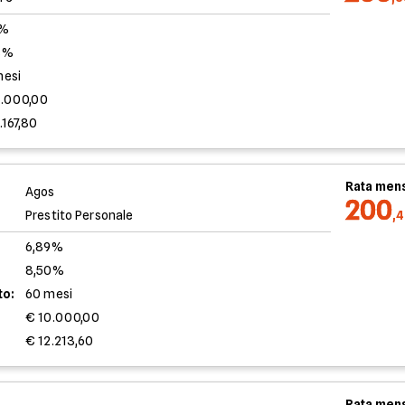
0%
3%
mesi
0.000,00
.167,80
Rata mens
Agos
200
Prestito Personale
,
6,89%
8,50%
to:
60 mesi
€ 10.000,00
€ 12.213,60
Rata mens