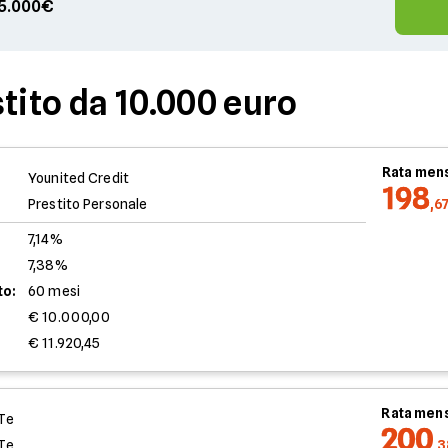
 75.000€
tito da 10.000 euro
Rata mens
Younited Credit
198
Prestito Personale
,6
7,14%
7,38%
to:
60 mesi
€ 10.000,00
€ 11.920,45
Rata mens
Te
200
Te
,