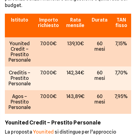
budget.
Istituto
Importo
Rata
Durata
TAN
richiesto
mensile
fisso
Younited
7.000€
139,10€
60
7,15%
Credit –
mesi
Prestito
Personale
Creditis –
7.000€
142,34€
60
7,70%
Prestito
mesi
Personale
Agos –
7.000€
143,89€
60
7,95%
Prestito
mesi
Personale
Younited Credit – Prestito Personale
La proposta
Younited
si distingue per l’approccio