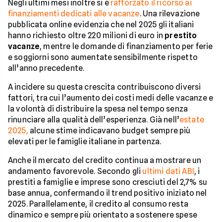
Negli ultimi mesi inoltre si è
rafforzato il ricorso ai
finanziamenti dedicati alle vacanze
. Una rilevazione
pubblicata online evidenzia che nel 2025 gli italiani
hanno richiesto oltre 220 milioni di euro in
prestito
vacanze
, mentre le domande di finanziamento per ferie
e soggiorni sono aumentate sensibilmente rispetto
all’anno precedente.
A incidere su questa crescita contribuiscono diversi
fattori, tra cui l’aumento dei costi medi delle vacanze e
la volontà di distribuire la spesa nel tempo senza
rinunciare alla qualità dell’esperienza. Già nell’
estate
2025,
alcune stime indicavano budget sempre più
elevati per le famiglie italiane in partenza.
Anche il mercato del credito continua a mostrare un
andamento favorevole. Secondo gli
ultimi dati ABI
, i
prestiti a famiglie e imprese sono cresciuti del 2,7% su
base annua, confermando il trend positivo iniziato nel
2025. Parallelamente, il credito al consumo resta
dinamico e sempre più orientato a sostenere spese