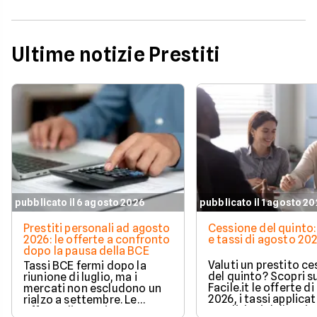
Ultime notizie Prestiti
pubblicato il 6 agosto 2026
pubblicato il 1 agosto 2
Prestiti personali ad agosto
Cessione del quinto:
2026: le offerte a confronto
e tassi di agosto 20
dopo la pausa della BCE
Valuti un prestito c
Tassi BCE fermi dopo la
del quinto? Scopri s
riunione di luglio, ma i
Facile.it le offerte d
mercati non escludono un
2026, i tassi applicati
rialzo a settembre. Le
condizioni delle prin
offerte di prestito