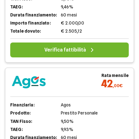
TAEG:
9,46%
Durata finanziamento:
60 mesi
Importo finanziato:
€ 2.000,00
Totale dovuto:
€ 2.505,12
Verifica fattibilità
Rata mensile
42
,00€
Finanziaria:
Agos
Prodotto:
Prestito Personale
TAN Fisso:
9,50%
TAEG:
9,93%
Durata finanziamento:
60 mesi