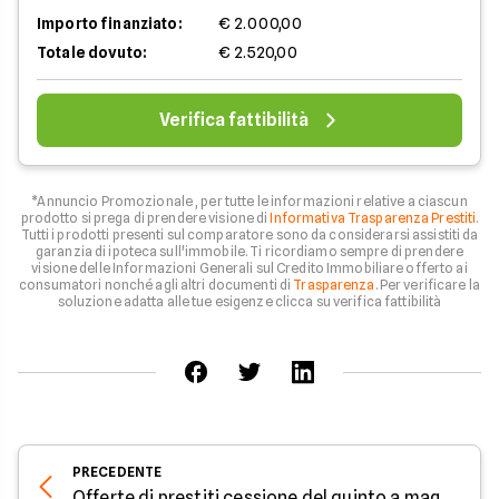
Importo finanziato:
€ 2.000,00
Totale dovuto:
€ 2.520,00
Verifica fattibilità
*Annuncio Promozionale , per tutte le informazioni relative a ciascun
prodotto si prega di prendere visione di
Informativa Trasparenza Prestiti
.
Tutti i prodotti presenti sul comparatore sono da considerarsi assistiti da
garanzia di ipoteca sull'immobile. Ti ricordiamo sempre di prendere
visione delle Informazioni Generali sul Credito Immobiliare offerto ai
consumatori nonché agli altri documenti di
Trasparenza
. Per verificare la
soluzione adatta alle tue esigenze clicca su verifica fattibilità
PRECEDENTE
Offerte di prestiti cessione del quinto a maggio 2026