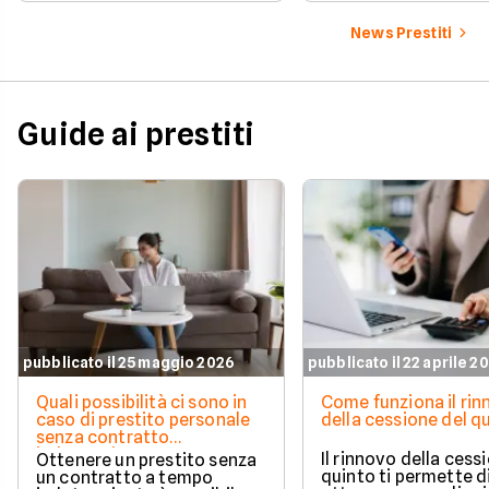
soluzioni disponibili.
personale di agosto 2026 su
Facile.it a confronto.
News Prestiti
Guide ai prestiti
pubblicato il 25 maggio 2026
pubblicato il 22 aprile 2
Quali possibilità ci sono in
Come funziona il ri
caso di prestito personale
della cessione del q
senza contratto
indeterminato
Il rinnovo della cess
Ottenere un prestito senza
quinto ti permette d
un contratto a tempo