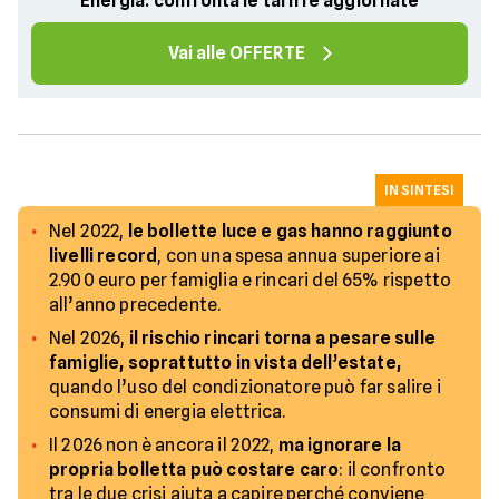
Energia: confronta le tariffe aggiornate
Vai alle OFFERTE
IN SINTESI
Nel 2022,
le bollette luce e gas hanno raggiunto
livelli record
, con una spesa annua superiore ai
2.900 euro per famiglia e rincari del 65% rispetto
all’anno precedente.
Nel 2026,
il rischio rincari torna a pesare sulle
famiglie, soprattutto in vista dell’estate,
quando l’uso del condizionatore può far salire i
consumi di energia elettrica.
Il 2026 non è ancora il 2022,
ma ignorare la
propria bolletta può costare caro
: il confronto
tra le due crisi aiuta a capire perché conviene