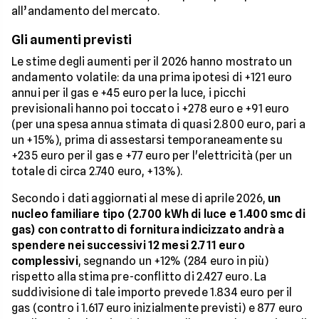
all’andamento del mercato.
Gli aumenti previsti
Le stime degli aumenti per il 2026 hanno mostrato un
andamento volatile: da una prima ipotesi di +121 euro
annui per il gas e +45 euro per la luce, i picchi
previsionali hanno poi toccato i +278 euro e +91 euro
(per una spesa annua stimata di quasi 2.800 euro, pari a
un +15%), prima di assestarsi temporaneamente su
+235 euro per il gas e +77 euro per l'elettricità (per un
totale di circa 2.740 euro, +13%).
Secondo i dati aggiornati al mese di aprile 2026,
un
nucleo familiare tipo (2.700 kWh di luce e 1.400 smc di
gas) con contratto di fornitura indicizzato andrà a
spendere nei successivi 12 mesi 2.711 euro
complessivi
, segnando un +12% (284 euro in più)
rispetto alla stima pre-conflitto di 2.427 euro. La
suddivisione di tale importo prevede 1.834 euro per il
gas (contro i 1.617 euro inizialmente previsti) e 877 euro