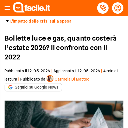
L'impatto delle crisi sulla spesa
Bollette luce e gas, quanto costerà
l’estate 2026? Il confronto con il
2022
Pubblicato il
12-05-2026
|
Aggiornato il
12-05-2026
|
4
min di
lettura
|
Pubblicato da
Carmela Di Matteo
Seguici su Google News