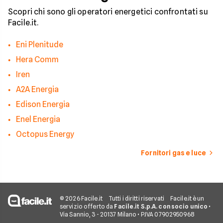
Scopri chi sono gli operatori energetici confrontati su
Facile.it.
Eni Plenitude
Hera Comm
Iren
A2A Energia
Edison Energia
Enel Energia
Octopus Energy
Fornitori gas e luce
© 2026 Facile.it
Tutti i diritti riservati
Facile.it è un
servizio offerto da
Facile.it S.p.A. con socio unico
•
Via Sannio, 3 - 20137 Milano • P.IVA 07902950968