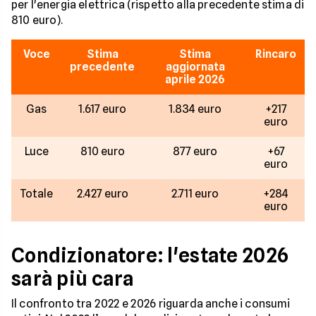
per l'energia elettrica (rispetto alla precedente stima di
810 euro).
Voce
Stima
Stima
Rincaro
precedente
aggiornata
aprile 2026
Gas
1.617 euro
1.834 euro
+217
euro
Luce
810 euro
877 euro
+67
euro
Totale
2.427 euro
2.711 euro
+284
euro
Condizionatore: l'estate 2026
sarà più cara
Il confronto tra 2022 e 2026 riguarda anche i consumi