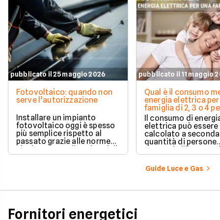
pubblicato il 25 maggio 2026
pubblicato il 11 maggio 
Fotovoltaico: quando non
Qual è il consumo me
serve l’autorizzazione
energia elettrica per
famiglia di 2, 3 o 4 
Installare un impianto
Il consumo di energi
fotovoltaico oggi è spesso
elettrica può essere
più semplice rispetto al
calcolato a seconda
passato grazie alle norme
quantità di persone
che hanno ampliato i casi di
presenti all'interno d
edilizia libera.
determinato edifici
numerosi i fattori c
Guide Luce e Gas
influenzano questo 
occorre tenerli in
considerazione per
effettuare una stim
coerente.
Fornitori energetici