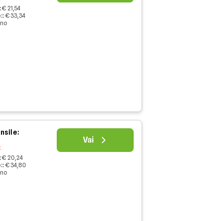
:
€ 21,54
:
:
€ 33,34
nno
nsile:
Vai
€
:
€ 20,24
:
:
€ 34,80
nno