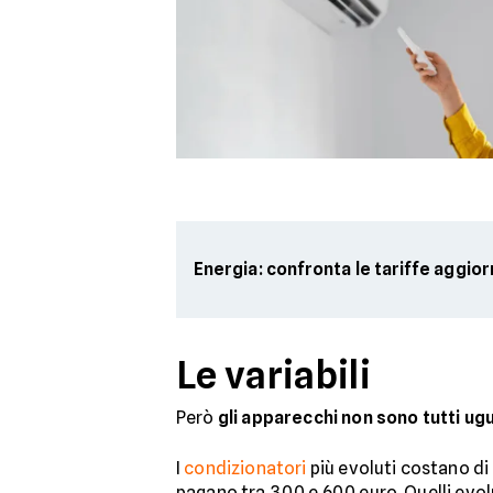
Energia: confronta le tariffe aggio
Le variabili
Però
gli apparecchi non sono tutti ugu
I
condizionatori
più evoluti costano di
pagano tra 300 e 600 euro. Quelli evol