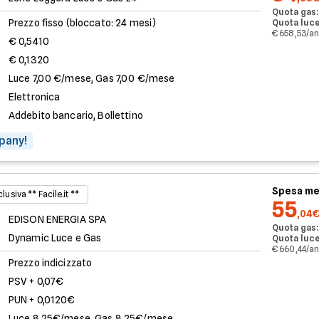
Quota gas:
Prezzo fisso (bloccato: 24 mesi)
Quota luce
€ 658,53/a
€ 0,5410
€ 0,1320
Luce 7,00 €/mese, Gas 7,00 €/mese
Elettronica
Addebito bancario, Bollettino
pany!
Spesa me
lusiva ** Facile.it **
55
,04
EDISON ENERGIA SPA
Quota gas:
Dynamic Luce e Gas
Quota luce
€ 660,44/a
Prezzo indicizzato
PSV + 0,07€
PUN + 0,0120€
Luce 8,25€/mese, Gas 8,25€/mese