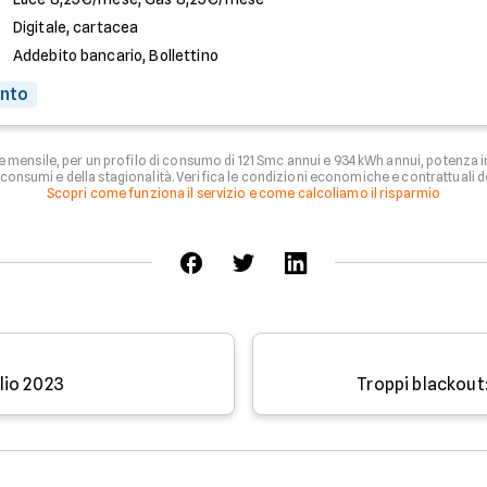
Digitale, cartacea
Addebito bancario, Bollettino
onto
e mensile, per un profilo di consumo di 121 Smc annui e 934 kWh annui, potenza
onsumi e della stagionalità. Verifica le condizioni economiche e contrattuali d
Scopri come funziona il servizio e come calcoliamo il risparmio
glio 2023
Troppi blackout: