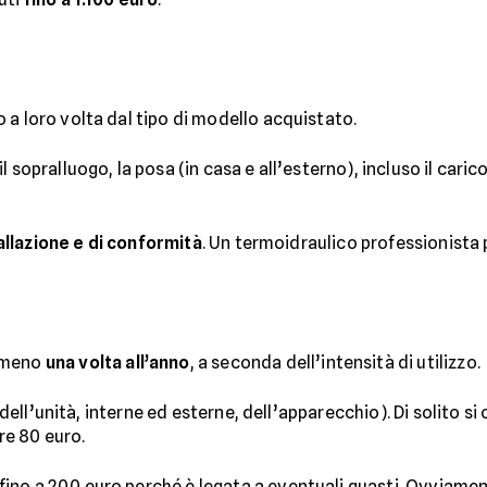
a loro volta dal tipo di modello acquistato.
il sopralluogo, la posa (in casa e all’esterno), incluso il caric
tallazione e di conformità
. Un termoidraulico professionista
lmeno
una volta all’anno
, a seconda dell’intensità di utilizzo.
dell’unità, interne ed esterne, dell’apparecchio). Di solito si
are 80 euro.
fino a 200 euro perché è legata a eventuali guasti. Ovviamen