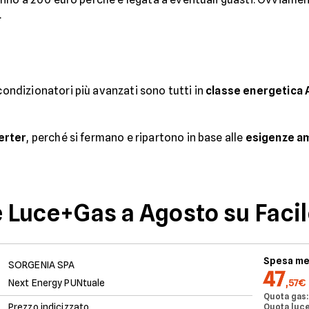
.
I condizionatori più avanzati sono tutti in
classe energetica
erter
, perché si fermano e ripartono in base alle
esigenze am
e Luce+Gas a Agosto su Facil
Spesa me
SORGENIA SPA
47
Next Energy PUNtuale
,57€
Quota gas:
Prezzo indicizzato
Quota luce