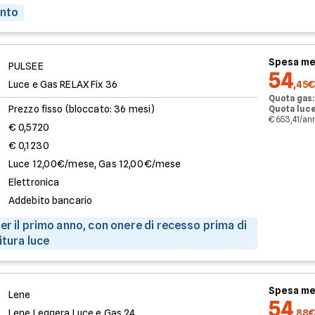
onto
Spesa me
PULSEE
54
Luce e Gas RELAX Fix 36
,45€
Quota gas:
Prezzo fisso (bloccato: 36 mesi)
Quota luce
€ 653,41/an
€ 0,5720
€ 0,1230
Luce 12,00€/mese, Gas 12,00€/mese
Elettronica
Addebito bancario
er il primo anno, con onere di recesso prima di
itura luce
Spesa me
Lene
54
Lene Leggera Luce e Gas 24
,88