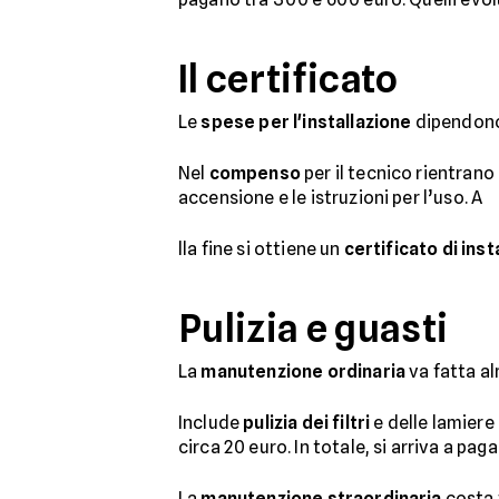
Il certificato
Le
spese per l'installazione
dipendono 
Nel
compenso
per il tecnico rientrano 
accensione e le istruzioni per l’uso. A
lla fine si ottiene un
certificato di ins
Pulizia e guasti
La
manutenzione ordinaria
va fatta a
Include
pulizia dei filtri
e delle lamiere 
circa 20 euro. In totale, si arriva a pag
La
manutenzione straordinaria
costa 