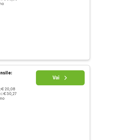
nno
nsile:
Vai
:
€ 20,08
:
:
€ 30,27
nno