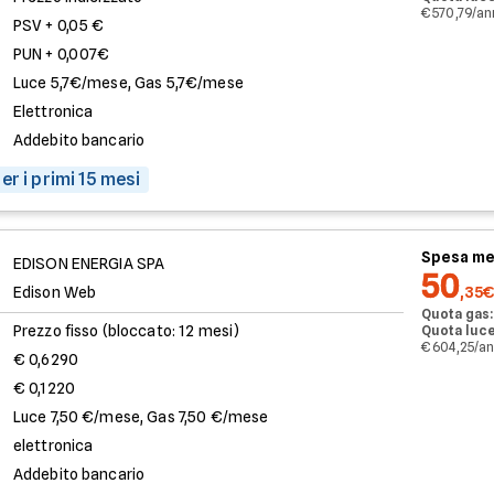
€ 570,79/a
PSV + 0,05 €
PUN + 0,007€
Luce 5,7€/mese, Gas 5,7€/mese
Elettronica
Addebito bancario
er i primi 15 mesi
Spesa me
EDISON ENERGIA SPA
50
Edison Web
,35€
Quota gas:
Prezzo fisso (bloccato: 12 mesi)
Quota luce
€ 604,25/a
€ 0,6290
€ 0,1220
Luce 7,50 €/mese, Gas 7,50 €/mese
elettronica
Addebito bancario