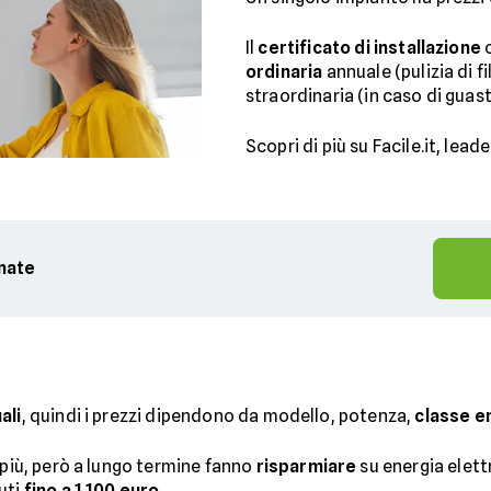
Il
certificato di installazione
c
ordinaria
annuale (pulizia di fi
straordinaria (in caso di guast
Scopri di più su Facile.it, lead
rnate
ali
, quindi i prezzi dipendono da modello, potenza,
classe e
 più, però a lungo termine fanno
risparmiare
su energia elett
uti
fino a 1.100 euro
.