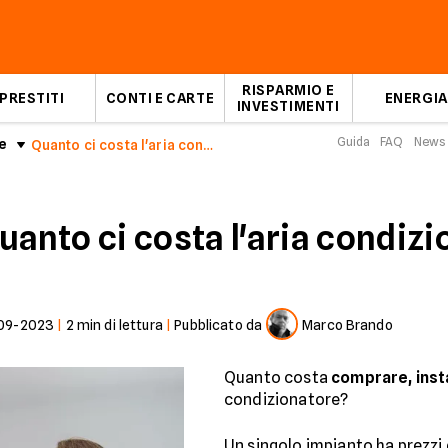
RISPARMIO E
PRESTITI
CONTI E CARTE
ENERGIA
INVESTIMENTI
Guida
FAQ
News
e
Quanto ci costa l'aria condizionata?
anto ci costa l'aria condizi
09-2023
|
2
min di lettura
|
Pubblicato da
Marco Brando
Quanto costa
comprare, inst
condizionatore?
Un singolo impianto ha prezzi 