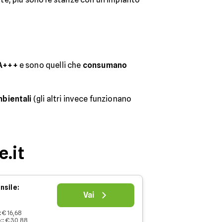
 A+++
e sono quelli che
consumano
bientali
(gli altri invece funzionano
e.it
nsile:
Vai
:
€ 16,68
:
:
€ 30,88