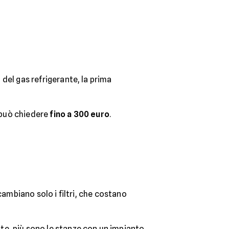
o del gas refrigerante, la prima
 può chiedere
fino a 300 euro
.
 cambiano solo i filtri, che costano
te, più sono le stanze con un impianto