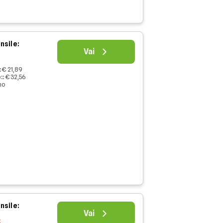
nsile:
Vai
:
€ 21,89
:
:
€ 32,56
no
nsile:
Vai
€