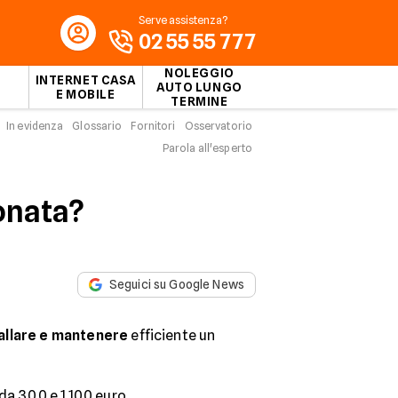
Serve assistenza?
02 55 55 777
NOLEGGIO
INTERNET CASA
AUTO LUNGO
E MOBILE
TERMINE
In evidenza
Glossario
Fornitori
Osservatorio
Parola all'esperto
onata?
Seguici su Google News
allare e mantenere
efficiente un
da 300 e 1.100 euro.