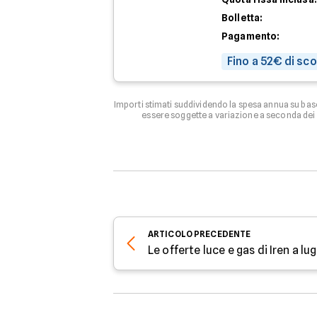
Bolletta:
Pagamento:
Fino a 52€ di sc
Importi stimati suddividendo la spesa annua su bas
essere soggette a variazione a seconda dei c
ARTICOLO
PRECEDENTE
Le offerte luce e gas di Iren a lu